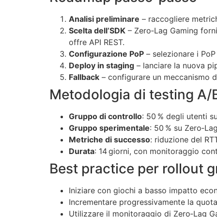
Analisi preliminare
– raccogliere metriche
Scelta dell’SDK
– Zero‑Lag Gaming fornis
offre API REST.
Configurazione PoP
– selezionare i PoP p
Deploy in staging
– lanciare la nuova pip
Fallback
– configurare un meccanismo di
Metodologia di testing A/
Gruppo di controllo
: 50 % degli utenti s
Gruppo sperimentale
: 50 % su Zero‑La
Metriche di successo
: riduzione del RT
Durata
: 14 giorni, con monitoraggio con
Best practice per rollout 
Iniziare con giochi a basso impatto econo
Incrementare progressivamente la quota d
Utilizzare il monitoraggio di Zero‑Lag Ga