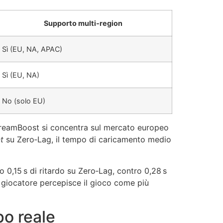
Supporto multi‑region
Sì (EU, NA, APAC)
Sì (EU, NA)
No (solo EU)
treamBoost si concentra sul mercato europeo
t
su Zero‑Lag, il tempo di caricamento medio
o 0,15 s di ritardo su Zero‑Lag, contro 0,28 s
l giocatore percepisce il gioco come più
po reale