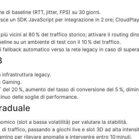
 di baseline (RTT, jitter, FPS) su 30 giorni.
ce un SDK JavaScript per integrazione in 2 ore; CloudPlay
iù vicini al 80 % del traffico storico; attivare il routing di
eline su un ambiente di test con il 10 % del traffico.
 fallback automatico verso la rete legacy in caso di supe
B
u infrastruttura legacy.
g Gaming.
T del 20 %, aumento del tasso di conversione del 5 %, dimin
tinuo delle soglie di performance.
graduale
mico (slot a bassa volatilità) per valutare la stabilità.
i traffico, passando a giochi live e slot 3D ad alta intensi
ming per rilevare anomalie e intervenire entro 10 minuti.