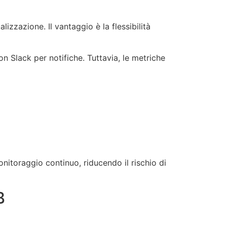
izzazione. Il vantaggio è la flessibilità
n Slack per notifiche. Tuttavia, le metriche
nitoraggio continuo, riducendo il rischio di
B