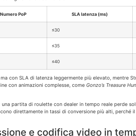
Numero PoP
SLA latenza (ms)
≤30
≤35
≤40
a ma con SLA di latenza leggermente più elevato, mentre S
online con animazioni complesse, come
Gonzo’s Treasure Hun
e: una partita di roulette con dealer in tempo reale perde sol
cono direttamente in tassi di conversione più alti, perché i
sione e codifica video in tem