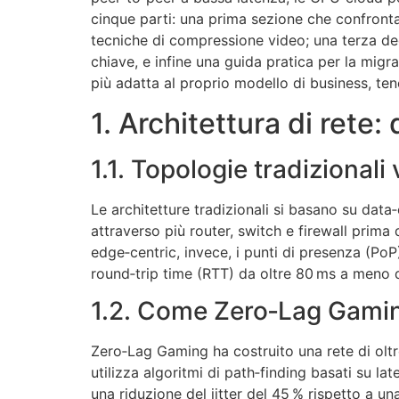
cinque parti: una prima sezione che confronta
tecniche di compressione video; una terza ded
chiave, e infine una guida pratica per la migra
più adatta al proprio modello di business, ten
1. Architettura di rete:
1.1. Topologie tradizionali
Le architetture tradizionali si basano su data
attraverso più router, switch e firewall prima 
edge‑centric, invece, i punti di presenza (PoP)
round‑trip time (RTT) da oltre 80 ms a meno d
1.2. Come Zero‑Lag Gaming 
Zero‑Lag Gaming ha costruito una rete di oltre 
utilizza algoritmi di path‑finding basati su la
una riduzione del jitter del 45 % rispetto a un