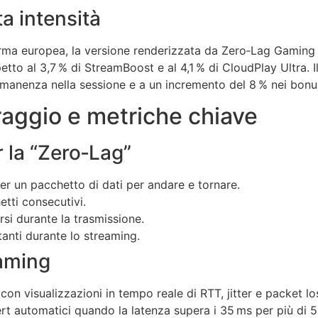
ta intensità
orma europea, la versione renderizzata da Zero‑Lag Gaming 
tto al 3,7 % di StreamBoost e al 4,1 % di CloudPlay Ultra. 
anenza nella sessione e a un incremento del 8 % nei bonus 
raggio e metriche chiave
 la “Zero‑Lag”
er un pacchetto di dati per andare e tornare.
etti consecutivi.
rsi durante la trasmissione.
anti durante lo streaming.
aming
 visualizzazioni in tempo reale di RTT, jitter e packet lo
t automatici quando la latenza supera i 35 ms per più di 5