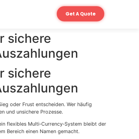
Get A Quote
r sichere
 Auszahlungen
r sichere
 Auszahlungen
Sieg oder Frust entscheiden. Wer häufig
en und unsichere Prozesse.
ein flexibles Multi‑Currency‑System bleibt der
sem Bereich einen Namen gemacht.