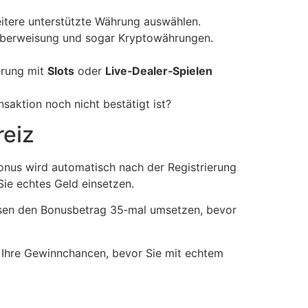
itere unterstützte Währung auswählen.
ortüberweisung und sogar Kryptowährungen.
erung mit
Slots
oder
Live‑Dealer‑Spielen
saktion noch nicht bestätigt ist?
reiz
Bonus wird automatisch nach der Registrierung
Sie echtes Geld einsetzen.
ssen den Bonusbetrag 35‑mal umsetzen, bevor
e Ihre Gewinnchancen, bevor Sie mit echtem