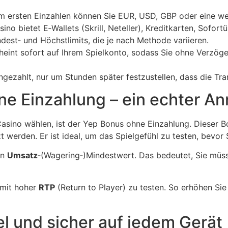
m ersten Einzahlen können Sie EUR, USD, GBP oder eine we
ino bietet E‑Wallets (Skrill, Neteller), Kreditkarten, Sof
dest‑ und Höchstlimits, die je nach Methode variieren.
heint sofort auf Ihrem Spielkonto, sodass Sie ohne Verzög
gezahlt, nur um Stunden später festzustellen, dass die Tran
e Einzahlung – ein echter An
Casino wählen, ist der Yep Bonus ohne Einzahlung. Dieser 
t werden. Er ist ideal, um das Spielgefühl zu testen, bevor 
en
Umsatz
‑(Wagering‑)Mindestwert. Das bedeutet, Sie mü
 mit hoher
RTP
(Return to Player) zu testen. So erhöhen Si
l und sicher auf jedem Gerät