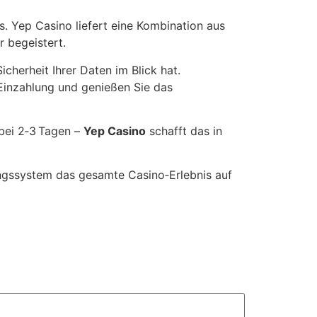
. Yep Casino liefert eine Kombination aus
r begeistert.
icherheit Ihrer Daten im Blick hat.
Einzahlung und genießen Sie das
 bei 2‑3 Tagen –
Yep Casino
schafft das in
lungssystem das gesamte Casino‑Erlebnis auf