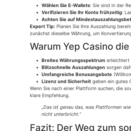
Wählen Sie E‑Wallets
: Sie sind in der 
Verifizieren Sie Ihr Konto frühzeitig
: L
Achten Sie auf Mindestauszahlungsbe
Expert Tip:
Planen Sie Ihre Auszahlung berei
zunächst dieselbe Währung, um Konvertierun
Warum Yep Casino die i
Breites Währungsspektrum
erleichtert
Blitzschnelle Auszahlungen
sorgen dafü
Umfangreiche Bonusangebote
(Willkom
Lizenz und Sicherheit
geben ein gutes G
Wenn Sie nach einer Plattform suchen, die so
klare Empfehlung.
„Das ist genau das, was Plattformen wi
nicht unterbricht.“
Fazit: Der Weg zum so