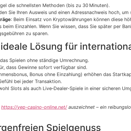
Regel die schnellsten Methoden (bis zu 30 Minuten).
aden Sie Ihren Ausweis und einen Adressnachweis hoch, um
träge
: Beim Einsatz von Kryptowährungen können diese höh
ts beim Einzahlen. Wenn Sie wissen, dass Sie später per B
gsgebühren zu sparen.
deale Lösung für international
 das Spielen ohne ständige Umrechnung.
r, dass Gewinne sofort verfügbar sind.
mensbonus, Bonus ohne Einzahlung) erhöhen das Startkapi
efühl bei jeder Transaktion.
wohl Slots als auch Live‑Dealer‑Spiele in einer sicheren Um
e
https://yep-casino-online.net/
auszeichnet – ein reibungslo
rgenfreien Spielgenuss