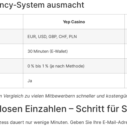
rency‑System ausmacht
Yep Casino
EUR, USD, GBP, CHF, PLN
30 Minuten (E‑Wallet)
0 % bis 1 % (je nach Methode)
Ja
 Vergleich zu vielen Mitbewerbern schneller und kostengüns
sen Einzahlen – Schritt für S
ss dauert nur wenige Minuten. Geben Sie Ihre E‑Mail-Adre