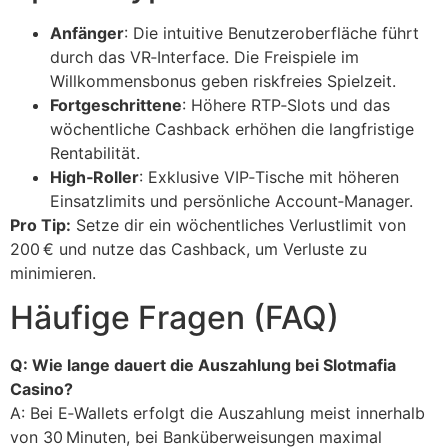
Anfänger
: Die intuitive Benutzeroberfläche führt
durch das VR‑Interface. Die Freispiele im
Willkommensbonus geben riskfreies Spielzeit.
Fortgeschrittene
: Höhere RTP‑Slots und das
wöchentliche Cashback erhöhen die langfristige
Rentabilität.
High‑Roller
: Exklusive VIP‑Tische mit höheren
Einsatzlimits und persönliche Account‑Manager.
Pro Tip:
Setze dir ein wöchentliches Verlustlimit von
200 € und nutze das Cashback, um Verluste zu
minimieren.
Häufige Fragen (FAQ)
Q: Wie lange dauert die Auszahlung bei Slotmafia
Casino?
A: Bei E‑Wallets erfolgt die Auszahlung meist innerhalb
von 30 Minuten, bei Banküberweisungen maximal