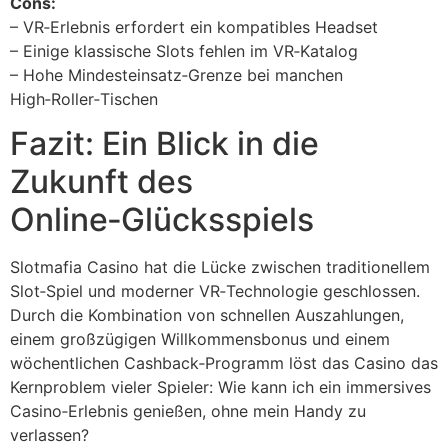
Cons:
– VR‑Erlebnis erfordert ein kompatibles Headset
– Einige klassische Slots fehlen im VR‑Katalog
– Hohe Mindesteinsatz‑Grenze bei manchen
High‑Roller‑Tischen
Fazit: Ein Blick in die
Zukunft des
Online‑Glücksspiels
Slotmafia Casino hat die Lücke zwischen traditionellem
Slot‑Spiel und moderner VR‑Technologie geschlossen.
Durch die Kombination von schnellen Auszahlungen,
einem großzügigen Willkommensbonus und einem
wöchentlichen Cashback‑Programm löst das Casino das
Kernproblem vieler Spieler: Wie kann ich ein immersives
Casino‑Erlebnis genießen, ohne mein Handy zu
verlassen?