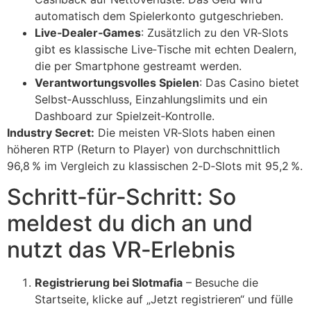
automatisch dem Spielerkonto gutgeschrieben.
Live‑Dealer‑Games
: Zusätzlich zu den VR‑Slots
gibt es klassische Live‑Tische mit echten Dealern,
die per Smartphone gestreamt werden.
Verantwortungsvolles Spielen
: Das Casino bietet
Selbst‑Ausschluss, Einzahlungslimits und ein
Dashboard zur Spielzeit‑Kontrolle.
Industry Secret:
Die meisten VR‑Slots haben einen
höheren RTP (Return to Player) von durchschnittlich
96,8 % im Vergleich zu klassischen 2‑D‑Slots mit 95,2 %.
Schritt‑für‑Schritt: So
meldest du dich an und
nutzt das VR‑Erlebnis
Registrierung bei Slotmafia
– Besuche die
Startseite, klicke auf „Jetzt registrieren“ und fülle