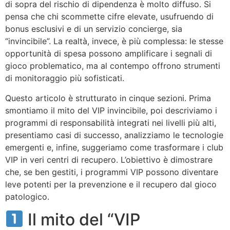
di sopra del rischio di dipendenza è molto diffuso. Si
pensa che chi scommette cifre elevate, usufruendo di
bonus esclusivi e di un servizio concierge, sia
“invincibile”. La realtà, invece, è più complessa: le stesse
opportunità di spesa possono amplificare i segnali di
gioco problematico, ma al contempo offrono strumenti
di monitoraggio più sofisticati.
Questo articolo è strutturato in cinque sezioni. Prima
smontiamo il mito del VIP invincibile, poi descriviamo i
programmi di responsabilità integrati nei livelli più alti,
presentiamo casi di successo, analizziamo le tecnologie
emergenti e, infine, suggeriamo come trasformare i club
VIP in veri centri di recupero. L’obiettivo è dimostrare
che, se ben gestiti, i programmi VIP possono diventare
leve potenti per la prevenzione e il recupero dal gioco
patologico.
Il mito del “VIP