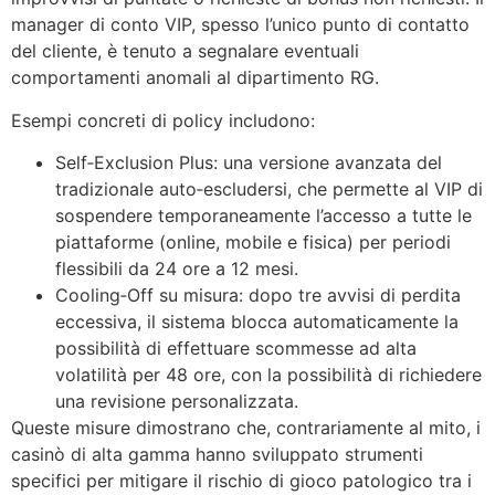
manager di conto VIP, spesso l’unico punto di contatto
del cliente, è tenuto a segnalare eventuali
comportamenti anomali al dipartimento RG.
Esempi concreti di policy includono:
Self‑Exclusion Plus: una versione avanzata del
tradizionale auto‑escludersi, che permette al VIP di
sospendere temporaneamente l’accesso a tutte le
piattaforme (online, mobile e fisica) per periodi
flessibili da 24 ore a 12 mesi.
Cooling‑Off su misura: dopo tre avvisi di perdita
eccessiva, il sistema blocca automaticamente la
possibilità di effettuare scommesse ad alta
volatilità per 48 ore, con la possibilità di richiedere
una revisione personalizzata.
Queste misure dimostrano che, contrariamente al mito, i
casinò di alta gamma hanno sviluppato strumenti
specifici per mitigare il rischio di gioco patologico tra i