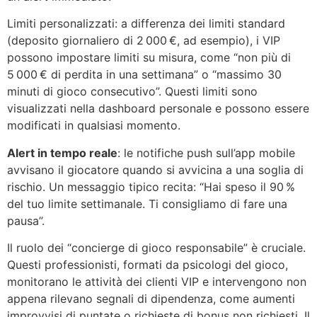
Limiti personalizzati: a differenza dei limiti standard
(deposito giornaliero di 2 000 €, ad esempio), i VIP
possono impostare limiti su misura, come “non più di
5 000 € di perdita in una settimana” o “massimo 30
minuti di gioco consecutivo”. Questi limiti sono
visualizzati nella dashboard personale e possono essere
modificati in qualsiasi momento.
Alert in tempo reale
: le notifiche push sull’app mobile
avvisano il giocatore quando si avvicina a una soglia di
rischio. Un messaggio tipico recita: “Hai speso il 90 %
del tuo limite settimanale. Ti consigliamo di fare una
pausa”.
Il ruolo dei “concierge di gioco responsabile” è cruciale.
Questi professionisti, formati da psicologi del gioco,
monitorano le attività dei clienti VIP e intervengono non
appena rilevano segnali di dipendenza, come aumenti
improvvisi di puntate o richieste di bonus non richiesti. Il