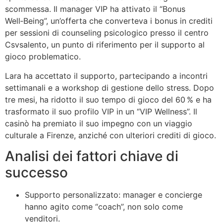
scommessa. Il manager VIP ha attivato il “Bonus
Well‑Being”, un’offerta che converteva i bonus in crediti
per sessioni di counseling psicologico presso il centro
Csvsalento, un punto di riferimento per il supporto al
gioco problematico.
Lara ha accettato il supporto, partecipando a incontri
settimanali e a workshop di gestione dello stress. Dopo
tre mesi, ha ridotto il suo tempo di gioco del 60 % e ha
trasformato il suo profilo VIP in un “VIP Wellness”. Il
casinò ha premiato il suo impegno con un viaggio
culturale a Firenze, anziché con ulteriori crediti di gioco.
Analisi dei fattori chiave di
successo
Supporto personalizzato: manager e concierge
hanno agito come “coach”, non solo come
venditori.