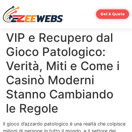
Get A Quote
VIP e Recupero dal
Gioco Patologico:
Verità, Miti e Come i
Casinò Moderni
Stanno Cambiando
le Regole
Il gioco d’azzardo patologico è una realtà che colpisce
milioni di persone in tutto il mondo, e il settore dei