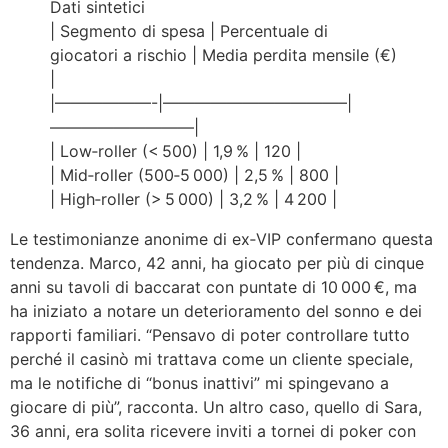
Dati sintetici
| Segmento di spesa | Percentuale di
giocatori a rischio | Media perdita mensile (€)
|
|——————-|———————————–|
—————————|
| Low‑roller (< 500) | 1,9 % | 120 |
| Mid‑roller (500‑5 000) | 2,5 % | 800 |
| High‑roller (> 5 000) | 3,2 % | 4 200 |
Le testimonianze anonime di ex‑VIP confermano questa
tendenza. Marco, 42 anni, ha giocato per più di cinque
anni su tavoli di baccarat con puntate di 10 000 €, ma
ha iniziato a notare un deterioramento del sonno e dei
rapporti familiari. “Pensavo di poter controllare tutto
perché il casinò mi trattava come un cliente speciale,
ma le notifiche di “bonus inattivi” mi spingevano a
giocare di più”, racconta. Un altro caso, quello di Sara,
36 anni, era solita ricevere inviti a tornei di poker con