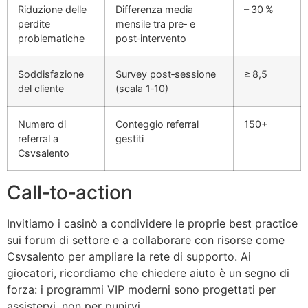
Riduzione delle
Differenza media
– 30 %
perdite
mensile tra pre‑ e
problematiche
post‑intervento
Soddisfazione
Survey post‑sessione
≥ 8,5
del cliente
(scala 1‑10)
Numero di
Conteggio referral
150+
referral a
gestiti
Csvsalento
Call‑to‑action
Invitiamo i casinò a condividere le proprie best practice
sui forum di settore e a collaborare con risorse come
Csvsalento per ampliare la rete di supporto. Ai
giocatori, ricordiamo che chiedere aiuto è un segno di
forza: i programmi VIP moderni sono progettati per
assistervi, non per punirvi.