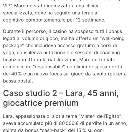
VIP”. Marco è stato indirizzato a una clinica
specializzata, dove ha seguito una terapia
cognitivo‑comportamentale per 12 settimane.
Durante il percorso, il casinò ha sospeso tutti i bonus
legati al volume di gioco, ma ha offerto un “well‑being
package” che includeva accesso gratuito a corsi di
yoga, consulenza nutrizionale e sessioni di coaching
finanziario. Dopo la riabilitazione, Marco è tornato
come cliente “responsabile”, con limiti di spesa ridotti
del 40 % e un nuovo focus sul gioco da tavolo (poker a
bassa posta).
Caso studio 2 – Lara, 45 anni,
giocatrice premium
Lara, appassionata di slot a tema “Misteri dell’Egitto”,
aveva accumulato più di 80 000 € di perdite in un anno,
spinta da bonus “cash‑back” del 15 % su ogni