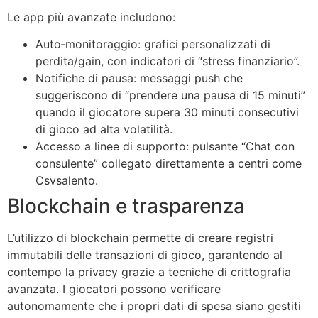
Le app più avanzate includono:
Auto‑monitoraggio: grafici personalizzati di
perdita/gain, con indicatori di “stress finanziario”.
Notifiche di pausa: messaggi push che
suggeriscono di “prendere una pausa di 15 minuti”
quando il giocatore supera 30 minuti consecutivi
di gioco ad alta volatilità.
Accesso a linee di supporto: pulsante “Chat con
consulente” collegato direttamente a centri come
Csvsalento.
Blockchain e trasparenza
L’utilizzo di blockchain permette di creare registri
immutabili delle transazioni di gioco, garantendo al
contempo la privacy grazie a tecniche di crittografia
avanzata. I giocatori possono verificare
autonomamente che i propri dati di spesa siano gestiti