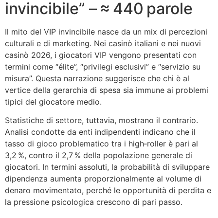
invincibile” – ≈ 440 parole
Il mito del VIP invincibile nasce da un mix di percezioni
culturali e di marketing. Nei casinò italiani e nei nuovi
casinò 2026, i giocatori VIP vengono presentati con
termini come “élite”, “privilegi esclusivi” e “servizio su
misura”. Questa narrazione suggerisce che chi è al
vertice della gerarchia di spesa sia immune ai problemi
tipici del giocatore medio.
Statistiche di settore, tuttavia, mostrano il contrario.
Analisi condotte da enti indipendenti indicano che il
tasso di gioco problematico tra i high‑roller è pari al
3,2 %, contro il 2,7 % della popolazione generale di
giocatori. In termini assoluti, la probabilità di sviluppare
dipendenza aumenta proporzionalmente al volume di
denaro movimentato, perché le opportunità di perdita e
la pressione psicologica crescono di pari passo.