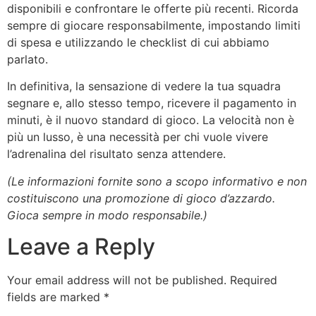
disponibili e confrontare le offerte più recenti. Ricorda
sempre di giocare responsabilmente, impostando limiti
di spesa e utilizzando le checklist di cui abbiamo
parlato.
In definitiva, la sensazione di vedere la tua squadra
segnare e, allo stesso tempo, ricevere il pagamento in
minuti, è il nuovo standard di gioco. La velocità non è
più un lusso, è una necessità per chi vuole vivere
l’adrenalina del risultato senza attendere.
(Le informazioni fornite sono a scopo informativo e non
costituiscono una promozione di gioco d’azzardo.
Gioca sempre in modo responsabile.)
Leave a Reply
Your email address will not be published.
Required
fields are marked
*