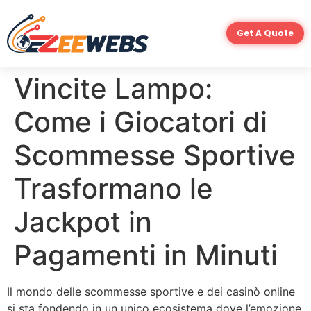
Get A Quote
Vincite Lampo:
Come i Giocatori di
Scommesse Sportive
Trasformano le
Jackpot in
Pagamenti in Minuti
Il mondo delle scommesse sportive e dei casinò online
si sta fondendo in un unico ecosistema dove l’emozione