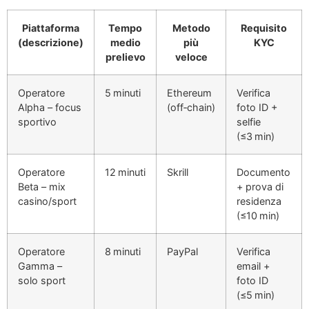
Piattaforma
Tempo
Metodo
Requisito
(descrizione)
medio
più
KYC
prelievo
veloce
Operatore
5 minuti
Ethereum
Verifica
Alpha – focus
(off‑chain)
foto ID +
sportivo
selfie
(≤3 min)
Operatore
12 minuti
Skrill
Documento
Beta – mix
+ prova di
casino/sport
residenza
(≤10 min)
Operatore
8 minuti
PayPal
Verifica
Gamma –
email +
solo sport
foto ID
(≤5 min)