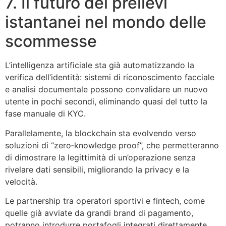
7. Il futuro dei prelievi
istantanei nel mondo delle
scommesse
L’intelligenza artificiale sta già automatizzando la
verifica dell’identità: sistemi di riconoscimento facciale
e analisi documentale possono convalidare un nuovo
utente in pochi secondi, eliminando quasi del tutto la
fase manuale di KYC.
Parallelamente, la blockchain sta evolvendo verso
soluzioni di “zero‑knowledge proof”, che permetteranno
di dimostrare la legittimità di un’operazione senza
rivelare dati sensibili, migliorando la privacy e la
velocità.
Le partnership tra operatori sportivi e fintech, come
quelle già avviate da grandi brand di pagamento,
potranno introdurre portafogli integrati direttamente