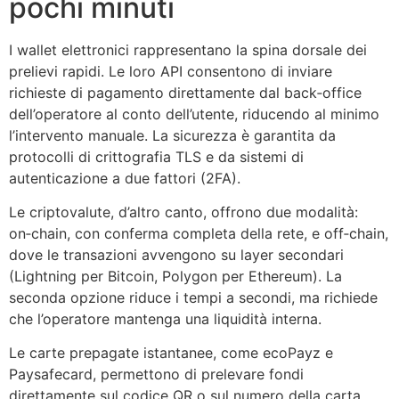
pochi minuti
I wallet elettronici rappresentano la spina dorsale dei
prelievi rapidi. Le loro API consentono di inviare
richieste di pagamento direttamente dal back‑office
dell’operatore al conto dell’utente, riducendo al minimo
l’intervento manuale. La sicurezza è garantita da
protocolli di crittografia TLS e da sistemi di
autenticazione a due fattori (2FA).
Le criptovalute, d’altro canto, offrono due modalità:
on‑chain, con conferma completa della rete, e off‑chain,
dove le transazioni avvengono su layer secondari
(Lightning per Bitcoin, Polygon per Ethereum). La
seconda opzione riduce i tempi a secondi, ma richiede
che l’operatore mantenga una liquidità interna.
Le carte prepagate istantanee, come ecoPayz e
Paysafecard, permettono di prelevare fondi
direttamente sul codice QR o sul numero della carta,