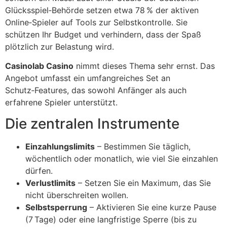
Glücksspiel‑Behörde setzen etwa 78 % der aktiven
Online‑Spieler auf Tools zur Selbstkontrolle. Sie
schützen Ihr Budget und verhindern, dass der Spaß
plötzlich zur Belastung wird.
Casinolab Casino
nimmt dieses Thema sehr ernst. Das
Angebot umfasst ein umfangreiches Set an
Schutz‑Features, das sowohl Anfänger als auch
erfahrene Spieler unterstützt.
Die zentralen Instrumente
Einzahlungslimits
– Bestimmen Sie täglich,
wöchentlich oder monatlich, wie viel Sie einzahlen
dürfen.
Verlustlimits
– Setzen Sie ein Maximum, das Sie
nicht überschreiten wollen.
Selbstsperrung
– Aktivieren Sie eine kurze Pause
(7 Tage) oder eine langfristige Sperre (bis zu