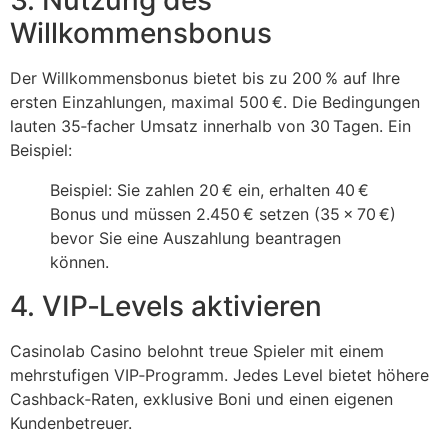
Willkommensbonus
Der Willkommensbonus bietet bis zu 200 % auf Ihre
ersten Einzahlungen, maximal 500 €. Die Bedingungen
lauten 35‑facher Umsatz innerhalb von 30 Tagen. Ein
Beispiel:
Beispiel: Sie zahlen 20 € ein, erhalten 40 €
Bonus und müssen 2.450 € setzen (35 × 70 €)
bevor Sie eine Auszahlung beantragen
können.
4. VIP‑Levels aktivieren
Casinolab Casino belohnt treue Spieler mit einem
mehrstufigen VIP‑Programm. Jedes Level bietet höhere
Cashback‑Raten, exklusive Boni und einen eigenen
Kundenbetreuer.