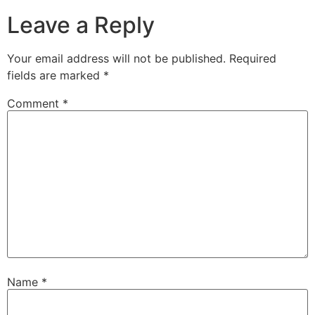
Leave a Reply
Your email address will not be published.
Required
fields are marked
*
Comment
*
Name
*