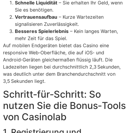
Schnelle Liquidität
– Sie erhalten Ihr Geld, wenn
Sie es benötigen.
Vertrauensaufbau
– Kurze Wartezeiten
signalisieren Zuverlässigkeit.
Besseres Spielerlebnis
– Kein langes Warten,
mehr Zeit für das Spiel.
Auf mobilen Endgeräten bietet das Casino eine
responsive Web‑Oberfläche, die auf iOS‑ und
Android‑Geräten gleichermaßen flüssig läuft. Die
Ladezeiten liegen bei durchschnittlich 2,3 Sekunden,
was deutlich unter dem Branchendurchschnitt von
3,5 Sekunden liegt.
Schritt‑für‑Schritt: So
nutzen Sie die Bonus‑Tools
von Casinolab
1. Registrierung und