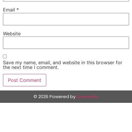
Email
*
Website
Save my name, email, and website in this browser for
the next time I comment.
© 2026 Powered by
Ezeewebs