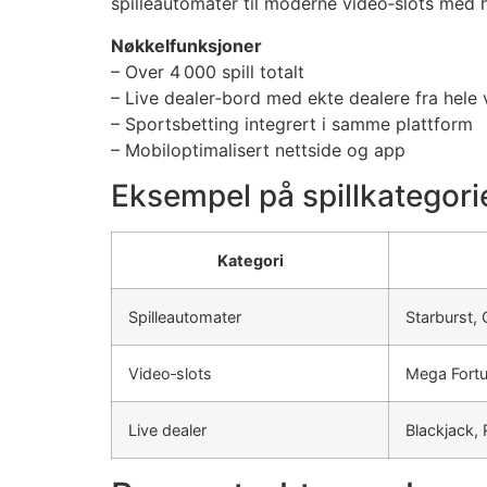
spilleautomater til moderne video‑slots med 
Nøkkelfunksjoner
– Over 4 000 spill totalt
– Live dealer‑bord med ekte dealere fra hele
– Sportsbetting integrert i samme plattform
– Mobiloptimalisert nettside og app
Eksempel på spillkategori
Kategori
Spilleautomater
Starburst,
Video‑slots
Mega Fortu
Live dealer
Blackjack, 