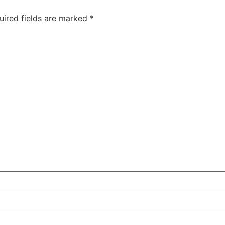
uired fields are marked
*