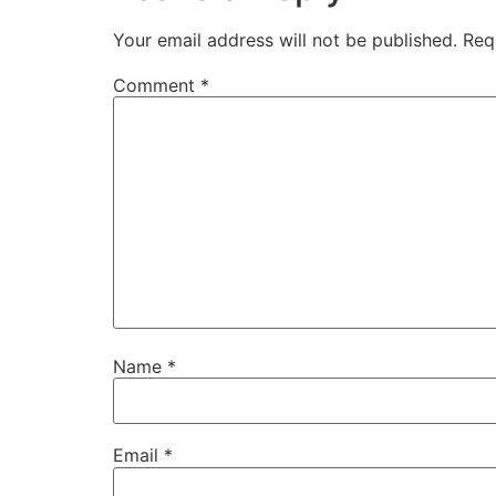
Your email address will not be published.
Req
Comment
*
Name
*
Email
*