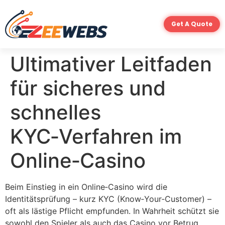
Get A Quote
Ultimativer Leitfaden
für sicheres und
schnelles
KYC‑Verfahren im
Online‑Casino
Beim Einstieg in ein Online‑Casino wird die
Identitätsprüfung – kurz KYC (Know‑Your‑Customer) –
oft als lästige Pflicht empfunden. In Wahrheit schützt sie
sowohl den Spieler als auch das Casino vor Betrug,