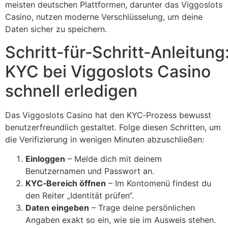
meisten deutschen Plattformen, darunter das Viggoslots
Casino, nutzen moderne Verschlüsselung, um deine
Daten sicher zu speichern.
Schritt‑für‑Schritt‑Anleitung
KYC bei Viggoslots Casino
schnell erledigen
Das Viggoslots Casino hat den KYC‑Prozess bewusst
benutzerfreundlich gestaltet. Folge diesen Schritten, um
die Verifizierung in wenigen Minuten abzuschließen:
Einloggen
– Melde dich mit deinem
Benutzernamen und Passwort an.
KYC‑Bereich öffnen
– Im Kontomenü findest du
den Reiter „Identität prüfen“.
Daten eingeben
– Trage deine persönlichen
Angaben exakt so ein, wie sie im Ausweis stehen.