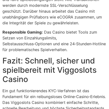
werden durch modernste SSL‑Verschlüsselung
geschützt. Darüber hinaus arbeitet das Casino mit
unabhängigen Prüflabors wie eCOGRA zusammen, um
die Integrität der Spiele zu gewährleisten.
Responsible Gaming:
Das Casino bietet Tools zum
Setzen von Einzahlungslimits,
Selbstausschluss‑Optionen und eine 24‑Stunden‑Hotline
für problematisches Spielverhalten.
Fazit: Schnell, sicher und
spielbereit mit Viggoslots
Casino
Ein gut funktionierendes KYC‑Verfahren ist das
Fundament für ein reibungsloses Online‑Casino‑Erlebnis.
Das Viggoslots Casino kombiniert einfache Schritte,
schnelle Bearbeitung und höchste Sicherheitsstandards,