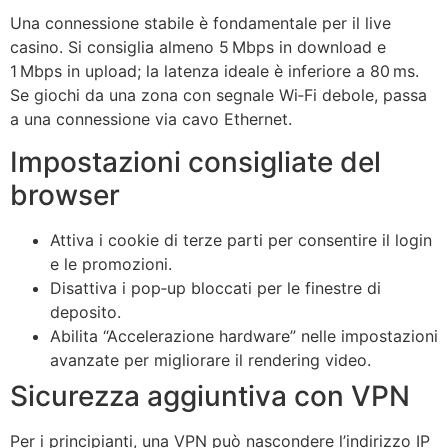
Una connessione stabile è fondamentale per il live
casino. Si consiglia almeno 5 Mbps in download e
1 Mbps in upload; la latenza ideale è inferiore a 80 ms.
Se giochi da una zona con segnale Wi‑Fi debole, passa
a una connessione via cavo Ethernet.
Impostazioni consigliate del
browser
Attiva i cookie di terze parti per consentire il login
e le promozioni.
Disattiva i pop‑up bloccati per le finestre di
deposito.
Abilita “Accelerazione hardware” nelle impostazioni
avanzate per migliorare il rendering video.
Sicurezza aggiuntiva con VPN
Per i principianti, una VPN può nascondere l’indirizzo IP