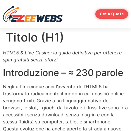
Get A Quote
Titolo (H1)
HTML5 & Live Casino: la guida definitiva per ottenere
spin gratuiti senza sforzi
Introduzione – ≈ 230 parole
Negli ultimi cinque anni l’avvento dell’HTML5 ha
trasformato radicalmente il modo in cui i casinò online
vengono fruiti. Grazie a un linguaggio nativo dei
browser, le slot, i giochi da tavolo e i flussi live sono ora
accessibili senza download, senza plug‑in e con la
stessa fluidità su computer, tablet e smartphone.
Questa evoluzione ha anche aperto la strada a nuove