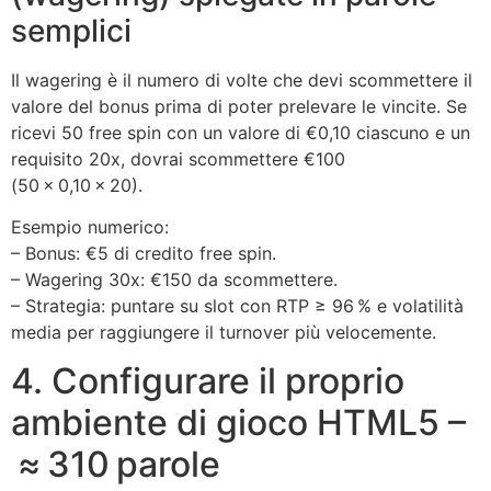
semplici
Il wagering è il numero di volte che devi scommettere il
valore del bonus prima di poter prelevare le vincite. Se
ricevi 50 free spin con un valore di €0,10 ciascuno e un
requisito 20x, dovrai scommettere €100
(50 × 0,10 × 20).
Esempio numerico:
– Bonus: €5 di credito free spin.
– Wagering 30x: €150 da scommettere.
– Strategia: puntare su slot con RTP ≥ 96 % e volatilità
media per raggiungere il turnover più velocemente.
4. Configurare il proprio
ambiente di gioco HTML5 –
≈ 310 parole