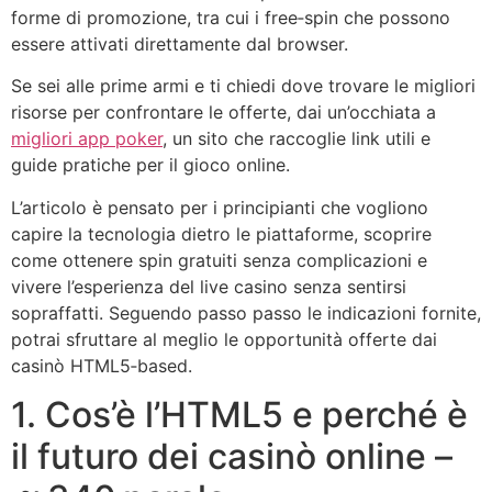
forme di promozione, tra cui i free‑spin che possono
essere attivati direttamente dal browser.
Se sei alle prime armi e ti chiedi dove trovare le migliori
risorse per confrontare le offerte, dai un’occhiata a
migliori app poker
, un sito che raccoglie link utili e
guide pratiche per il gioco online.
L’articolo è pensato per i principianti che vogliono
capire la tecnologia dietro le piattaforme, scoprire
come ottenere spin gratuiti senza complicazioni e
vivere l’esperienza del live casino senza sentirsi
sopraffatti. Seguendo passo passo le indicazioni fornite,
potrai sfruttare al meglio le opportunità offerte dai
casinò HTML5‑based.
1. Cos’è l’HTML5 e perché è
il futuro dei casinò online –