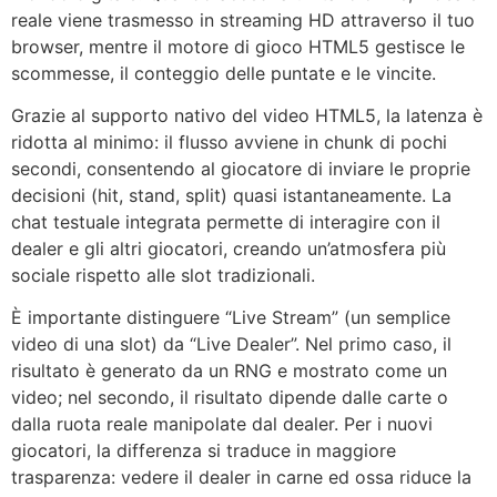
reale viene trasmesso in streaming HD attraverso il tuo
browser, mentre il motore di gioco HTML5 gestisce le
scommesse, il conteggio delle puntate e le vincite.
Grazie al supporto nativo del video HTML5, la latenza è
ridotta al minimo: il flusso avviene in chunk di pochi
secondi, consentendo al giocatore di inviare le proprie
decisioni (hit, stand, split) quasi istantaneamente. La
chat testuale integrata permette di interagire con il
dealer e gli altri giocatori, creando un’atmosfera più
sociale rispetto alle slot tradizionali.
È importante distinguere “Live Stream” (un semplice
video di una slot) da “Live Dealer”. Nel primo caso, il
risultato è generato da un RNG e mostrato come un
video; nel secondo, il risultato dipende dalle carte o
dalla ruota reale manipolate dal dealer. Per i nuovi
giocatori, la differenza si traduce in maggiore
trasparenza: vedere il dealer in carne ed ossa riduce la