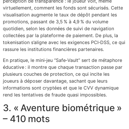
perception de transparence : le joueur voit, même
virtuellement, comment les fonds sont sécurisés. Cette
visualisation augmente le taux de dépôt pendant les
promotions, passant de 3,5 % à 4,9 % du volume
quotidien, selon les données de suivi de navigation
collectées par la plateforme de paiement. De plus, la
tokenisation s’aligne avec les exigences PCI‑DSS, ce qui
rassure les institutions financières partenaires.
En pratique, le mini‑jeu “Safe‑Vault” sert de métaphore
éducative : il montre que chaque transaction passe par
plusieurs couches de protection, ce qui incite les
joueurs à déposer davantage, sachant que leurs
informations sont cryptées et que le CVV dynamique
rend les tentatives de fraude quasi impossibles.
3. « Aventure biométrique »
– 410 mots