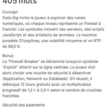
405 mots
Concept
Data Dig
invite le joueur à explorer des ruines
numériques, où chaque niveau représente un firewall à
franchir. Les symboles incluent des serveurs, des scripts
JavaScript et des artefacts de données. La machine
possède 25 paylines, une volatilité moyenne et un RTP
de 96,0 %.
Bonus
Le “Firewall Breaker” se déclenche lorsqu’un symbole
“Exploit” atterrit sur la ligne centrale. Le joueur doit
alors choisir une couche de sécurité à désactiver
(Application, Network ou Database). S’il réussit, il
débloque 12 tours gratuits avec un multiplicateur
progressif de 1,2 × à 2,0 × selon le nombre de couches
franchies.
Sécurité des paiements