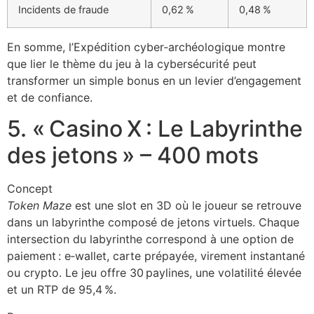
Incidents de fraude
0,62 %
0,48 %
En somme, l’Expédition cyber‑archéologique montre
que lier le thème du jeu à la cybersécurité peut
transformer un simple bonus en un levier d’engagement
et de confiance.
5. « Casino X : Le Labyrinthe
des jetons » – 400 mots
Concept
Token Maze
est une slot en 3D où le joueur se retrouve
dans un labyrinthe composé de jetons virtuels. Chaque
intersection du labyrinthe correspond à une option de
paiement : e‑wallet, carte prépayée, virement instantané
ou crypto. Le jeu offre 30 paylines, une volatilité élevée
et un RTP de 95,4 %.