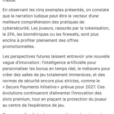
En observant les cinq exemples présentés, on constate
que la narration ludique peut être le vecteur d’une
meilleure compréhension des pratiques de
cybersécurité. Les joueurs, rassurés par la tokenisation,
le 2FA, les biométriques ou les firewalls, sont plus
enclins à profiter pleinement des offres
promotionnelles.
Les perspectives futures laissent entrevoir une nouvelle
vague d’innovation : l’intelligence artificielle pour
personnaliser les bonus en temps réel, le métavers pour
créer des salles de jeu totalement immersives, et des
normes de sécurité encore plus strictes, comme le
« Secure Payments Initiative » prévue pour 2027. Ces
évolutions continueront d’alimenter l’innovation des
slots premium, tout en plaçant la protection du joueur
au centre de l’expérience de jeu.