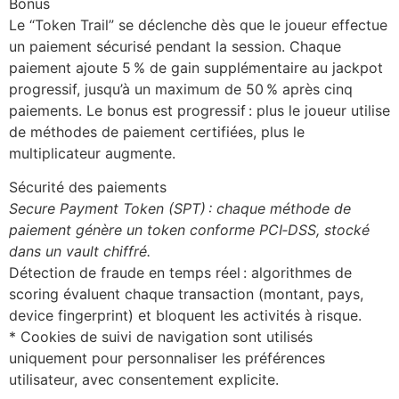
Bonus
Le “Token Trail” se déclenche dès que le joueur effectue
un paiement sécurisé pendant la session. Chaque
paiement ajoute 5 % de gain supplémentaire au jackpot
progressif, jusqu’à un maximum de 50 % après cinq
paiements. Le bonus est progressif : plus le joueur utilise
de méthodes de paiement certifiées, plus le
multiplicateur augmente.
Sécurité des paiements
Secure Payment Token (SPT) : chaque méthode de
paiement génère un token conforme PCI‑DSS, stocké
dans un vault chiffré.
Détection de fraude en temps réel : algorithmes de
scoring évaluent chaque transaction (montant, pays,
device fingerprint) et bloquent les activités à risque.
* Cookies de suivi de navigation sont utilisés
uniquement pour personnaliser les préférences
utilisateur, avec consentement explicite.