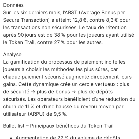
Données
Sur les six derniers mois, l’ABST (Average Bonus per
Secure Transaction) a atteint 12,8 €, contre 8,3 € pour
les transactions non sécurisées. Le taux de rétention
après 90 jours est de 38 % pour les joueurs ayant utilisé
le Token Trail, contre 27 % pour les autres.
Analyse
La gamification du processus de paiement incite les
joueurs à choisir les méthodes les plus sûres, car
chaque paiement sécurisé augmente directement leurs
gains. Cette dynamique crée un cercle vertueux : plus
de sécurité → plus de bonus → plus de dépôts
sécurisés. Les opérateurs bénéficient d’une réduction du
churn de 11 % et d’une hausse du revenu moyen par
utilisateur (ARPU) de 9,5 %.
Bullet list – Principaux bénéfices du Token Trail
Augmentation de 22 % du volume de dépôts