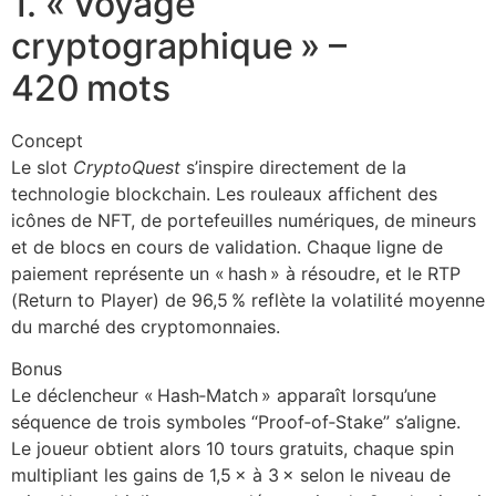
1. « Voyage
cryptographique » –
420 mots
Concept
Le slot
CryptoQuest
s’inspire directement de la
technologie blockchain. Les rouleaux affichent des
icônes de NFT, de portefeuilles numériques, de mineurs
et de blocs en cours de validation. Chaque ligne de
paiement représente un « hash » à résoudre, et le RTP
(Return to Player) de 96,5 % reflète la volatilité moyenne
du marché des cryptomonnaies.
Bonus
Le déclencheur « Hash‑Match » apparaît lorsqu’une
séquence de trois symboles “Proof‑of‑Stake” s’aligne.
Le joueur obtient alors 10 tours gratuits, chaque spin
multipliant les gains de 1,5 × à 3 × selon le niveau de