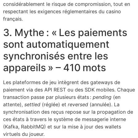
considérablement le risque de compromission, tout en
respectant les exigences réglementaires du casino
français.
3. Mythe : « Les paiements
sont automatiquement
synchronisés entre les
appareils » – 410 mots
Les plateformes de jeu intègrent des gateways de
paiement via des API REST ou des SDK mobiles. Chaque
transaction passe par plusieurs états :
pending
(en
attente),
settled
(réglée) et
reversed
(annulée). La
synchronisation des reçus repose sur la propagation de
ces états à travers le système de messagerie interne
(Kafka, RabbitMQ) et sur la mise à jour des wallets
virtuels du joueur.