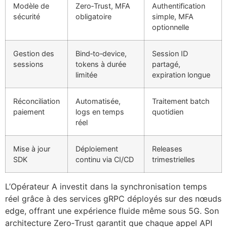
Modèle de
Zero‑Trust, MFA
Authentification
sécurité
obligatoire
simple, MFA
optionnelle
Gestion des
Bind‑to‑device,
Session ID
sessions
tokens à durée
partagé,
limitée
expiration longue
Réconciliation
Automatisée,
Traitement batch
paiement
logs en temps
quotidien
réel
Mise à jour
Déploiement
Releases
SDK
continu via CI/CD
trimestrielles
L’Opérateur A investit dans la synchronisation temps
réel grâce à des services gRPC déployés sur des nœuds
edge, offrant une expérience fluide même sous 5G. Son
architecture Zero‑Trust garantit que chaque appel API