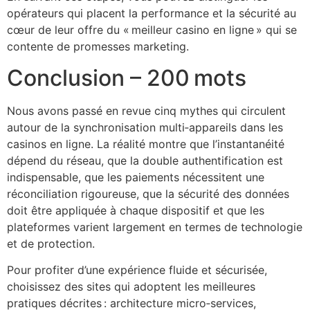
opérateurs qui placent la performance et la sécurité au
cœur de leur offre du « meilleur casino en ligne » qui se
contente de promesses marketing.
Conclusion – 200 mots
Nous avons passé en revue cinq mythes qui circulent
autour de la synchronisation multi‑appareils dans les
casinos en ligne. La réalité montre que l’instantanéité
dépend du réseau, que la double authentification est
indispensable, que les paiements nécessitent une
réconciliation rigoureuse, que la sécurité des données
doit être appliquée à chaque dispositif et que les
plateformes varient largement en termes de technologie
et de protection.
Pour profiter d’une expérience fluide et sécurisée,
choisissez des sites qui adoptent les meilleures
pratiques décrites : architecture micro‑services,