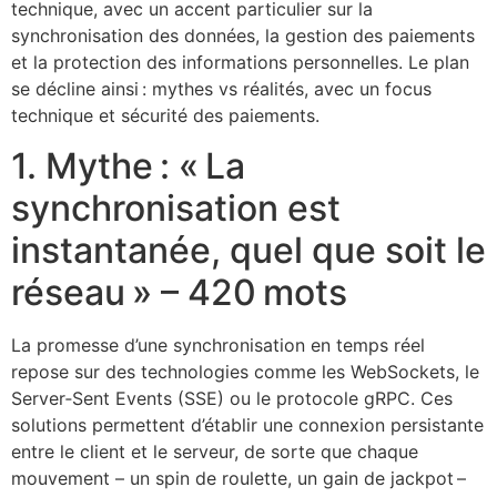
technique, avec un accent particulier sur la
synchronisation des données, la gestion des paiements
et la protection des informations personnelles. Le plan
se décline ainsi : mythes vs réalités, avec un focus
technique et sécurité des paiements.
1. Mythe : « La
synchronisation est
instantanée, quel que soit le
réseau » – 420 mots
La promesse d’une synchronisation en temps réel
repose sur des technologies comme les WebSockets, le
Server‑Sent Events (SSE) ou le protocole gRPC. Ces
solutions permettent d’établir une connexion persistante
entre le client et le serveur, de sorte que chaque
mouvement – un spin de roulette, un gain de jackpot –