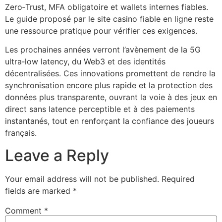
Zero‑Trust, MFA obligatoire et wallets internes fiables.
Le guide proposé par le site casino fiable en ligne reste
une ressource pratique pour vérifier ces exigences.
Les prochaines années verront l’avènement de la 5G
ultra‑low latency, du Web3 et des identités
décentralisées. Ces innovations promettent de rendre la
synchronisation encore plus rapide et la protection des
données plus transparente, ouvrant la voie à des jeux en
direct sans latence perceptible et à des paiements
instantanés, tout en renforçant la confiance des joueurs
français.
Leave a Reply
Your email address will not be published.
Required
fields are marked
*
Comment
*