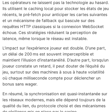
Les opérateurs ne laissent pas la technologie au hasard.
Ils utilisent le caching local pour stocker les états de jeu
récents, le pré‑fetch pour anticiper les cartes suivantes
et un mécanisme de fallback qui bascule sur des
requêtes HTTP classiques si la connexion WebSocket
échoue. Ces stratégies réduisent la perception de
latence, même lorsque le réseau est instable.
L’impact sur l’expérience joueur est double. D’une part,
un délai de 200 ms est souvent imperceptible et
maintient l’illusion d’instantanéité. D’autre part, lorsqu’un
joueur constate un retard, il peut douter de l’équité du
jeu, surtout sur des machines à sous à haute volatilité
où chaque milliseconde compte pour déclencher un
bonus sans wager.
En résumé, la synchronisation est quasi‑instantanée sur
les réseaux modernes, mais elle dépend toujours de la
qualité du lien, du protocole choisi et des mécanismes
de résilience mis en place par le casino.