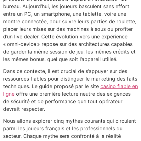
bureau. Aujourd’hui, les joueurs basculent sans effort
entre un PC, un smartphone, une tablette, voire une
montre connectée, pour suivre leurs parties de roulette,
placer leurs mises sur des machines à sous ou profiter
d’un live dealer. Cette évolution vers une expérience
« omni‑device » repose sur des architectures capables
de garder la même session de jeu, les mêmes crédits et
les mêmes bonus, quel que soit l’appareil utilisé.
Dans ce contexte, il est crucial de s’appuyer sur des
ressources fiables pour distinguer le marketing des faits
techniques. Le guide proposé par le site
casino fiable en
ligne
offre une première lecture neutre des exigences
de sécurité et de performance que tout opérateur
devrait respecter.
Nous allons explorer cinq mythes courants qui circulent
parmi les joueurs français et les professionnels du
secteur. Chaque mythe sera confronté à la réalité