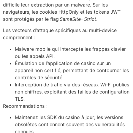
difficile leur extraction par un malware. Sur les
navigateurs, les cookies HttpOnly et les tokens JWT
sont protégés par le flag
SameSite=Strict
.
Les vecteurs d’attaque spécifiques au multi‑device
comprennent :
Malware mobile qui intercepte les frappes clavier
ou les appels API.
Émulation de l’application de casino sur un
appareil non certifié, permettant de contourner les
contrôles de sécurité.
Interception de trafic via des réseaux Wi‑Fi publics
non chiffrés, exploitant des failles de configuration
TLS.
Recommandations :
Maintenez les SDK du casino à jour; les versions
obsolètes contiennent souvent des vulnérabilités
connues.