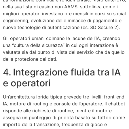
nella sua lista di casino non AAMS, sottolinea come i
migliori operatori investano ore mensili in corsi su social
engineering, evoluzione delle minacce di pagamento e
nuove tecnologie di autenticazione (es. 3D Secure 2).
Gli operatori umani colmano le lacune dell’IA, creando
una “cultura della sicurezza” in cui ogni interazione è
valutata sia dal punto di vista del servizio che da quello
della protezione dei dati.
4. Integrazione fluida tra IA
e operatori
Un’architettura ibrida tipica prevede tre livelli: front‑end
IA, motore di routing e console dell’operatore. Il chatbot
risponde alle richieste di routine, mentre il motore
assegna un punteggio di priorità basato su fattori come
importo della transazione, frequenza di gioco e