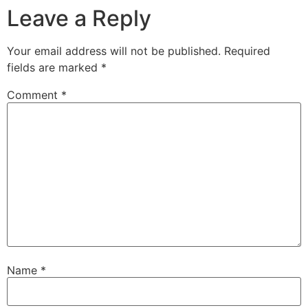
Leave a Reply
Your email address will not be published.
Required
fields are marked
*
Comment
*
Name
*