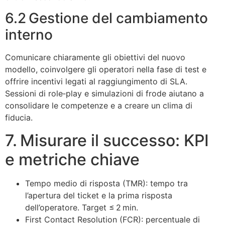
6.2 Gestione del cambiamento
interno
Comunicare chiaramente gli obiettivi del nuovo
modello, coinvolgere gli operatori nella fase di test e
offrire incentivi legati al raggiungimento di SLA.
Sessioni di role‑play e simulazioni di frode aiutano a
consolidare le competenze e a creare un clima di
fiducia.
7. Misurare il successo: KPI
e metriche chiave
Tempo medio di risposta (TMR): tempo tra
l’apertura del ticket e la prima risposta
dell’operatore. Target ≤ 2 min.
First Contact Resolution (FCR): percentuale di