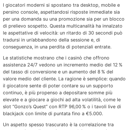
I giocatori moderni si spostano tra desktop, mobile e
persino console, aspettandosi risposte immediate sia
per una domanda su una promozione sia per un blocco
di prelievo sospetto. Questa multicanalità ha innalzato
le aspettative di velocità: un ritardo di 30 secondi può
tradursi in un’abbandono della sessione e, di
conseguenza, in una perdita di potenziali entrate.
Le statistiche mostrano che i casinò che offrono
assistenza 24/7 vedono un incremento medio del 12 %
del tasso di conversione e un aumento del 8 % del
valore medio del cliente. La ragione è semplice: quando
il giocatore sente di poter contare su un supporto
continuo, è più propenso a depositare somme più
elevate e a giocare a giochi ad alta volatilità, come le
slot “Gonzo’s Quest” con RTP 96,00 % o i tavoli live di
blackjack con limite di puntata fino a €5.000.
Un aspetto spesso trascurato è la correlazione tra