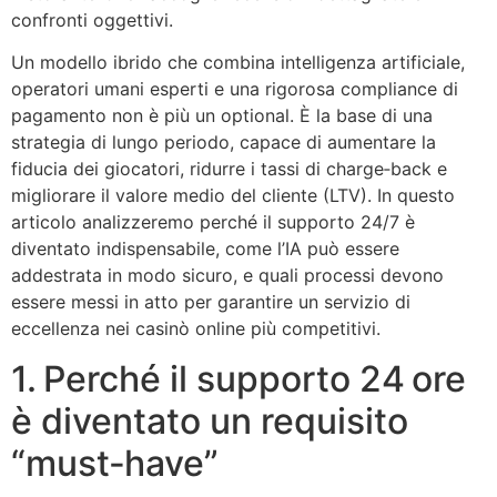
confronti oggettivi.
Un modello ibrido che combina intelligenza artificiale,
operatori umani esperti e una rigorosa compliance di
pagamento non è più un optional. È la base di una
strategia di lungo periodo, capace di aumentare la
fiducia dei giocatori, ridurre i tassi di charge‑back e
migliorare il valore medio del cliente (LTV). In questo
articolo analizzeremo perché il supporto 24/7 è
diventato indispensabile, come l’IA può essere
addestrata in modo sicuro, e quali processi devono
essere messi in atto per garantire un servizio di
eccellenza nei casinò online più competitivi.
1. Perché il supporto 24 ore
è diventato un requisito
“must‑have”