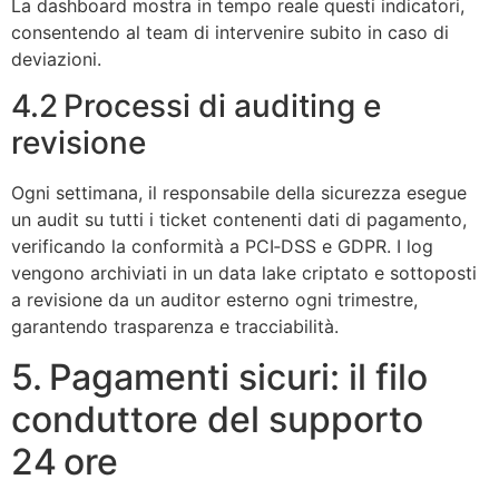
La dashboard mostra in tempo reale questi indicatori,
consentendo al team di intervenire subito in caso di
deviazioni.
4.2 Processi di auditing e
revisione
Ogni settimana, il responsabile della sicurezza esegue
un audit su tutti i ticket contenenti dati di pagamento,
verificando la conformità a PCI‑DSS e GDPR. I log
vengono archiviati in un data lake criptato e sottoposti
a revisione da un auditor esterno ogni trimestre,
garantendo trasparenza e tracciabilità.
5. Pagamenti sicuri: il filo
conduttore del supporto
24 ore