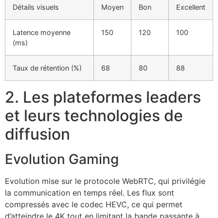
Détails visuels
Moyen
Bon
Excellent
Latence moyenne
150
120
100
(ms)
Taux de rétention (%)
68
80
88
2. Les plateformes leaders
et leurs technologies de
diffusion
Evolution Gaming
Evolution mise sur le protocole WebRTC, qui privilégie
la communication en temps réel. Les flux sont
compressés avec le codec HEVC, ce qui permet
d’atteindre le 4K tout en limitant la bande passante à