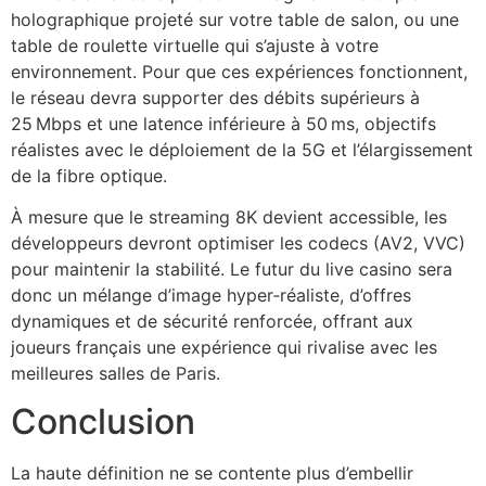
holographique projeté sur votre table de salon, ou une
table de roulette virtuelle qui s’ajuste à votre
environnement. Pour que ces expériences fonctionnent,
le réseau devra supporter des débits supérieurs à
25 Mbps et une latence inférieure à 50 ms, objectifs
réalistes avec le déploiement de la 5G et l’élargissement
de la fibre optique.
À mesure que le streaming 8K devient accessible, les
développeurs devront optimiser les codecs (AV2, VVC)
pour maintenir la stabilité. Le futur du live casino sera
donc un mélange d’image hyper‑réaliste, d’offres
dynamiques et de sécurité renforcée, offrant aux
joueurs français une expérience qui rivalise avec les
meilleures salles de Paris.
Conclusion
La haute définition ne se contente plus d’embellir