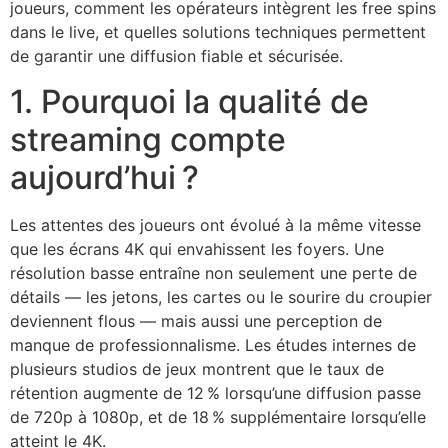
joueurs, comment les opérateurs intègrent les free spins
dans le live, et quelles solutions techniques permettent
de garantir une diffusion fiable et sécurisée.
1. Pourquoi la qualité de
streaming compte
aujourd’hui ?
Les attentes des joueurs ont évolué à la même vitesse
que les écrans 4K qui envahissent les foyers. Une
résolution basse entraîne non seulement une perte de
détails — les jetons, les cartes ou le sourire du croupier
deviennent flous — mais aussi une perception de
manque de professionnalisme. Les études internes de
plusieurs studios de jeux montrent que le taux de
rétention augmente de 12 % lorsqu’une diffusion passe
de 720p à 1080p, et de 18 % supplémentaire lorsqu’elle
atteint le 4K.