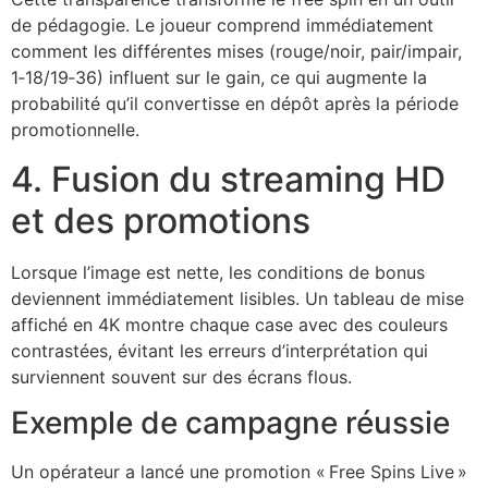
de pédagogie. Le joueur comprend immédiatement
comment les différentes mises (rouge/noir, pair/impair,
1‑18/19‑36) influent sur le gain, ce qui augmente la
probabilité qu’il convertisse en dépôt après la période
promotionnelle.
4. Fusion du streaming HD
et des promotions
Lorsque l’image est nette, les conditions de bonus
deviennent immédiatement lisibles. Un tableau de mise
affiché en 4K montre chaque case avec des couleurs
contrastées, évitant les erreurs d’interprétation qui
surviennent souvent sur des écrans flous.
Exemple de campagne réussie
Un opérateur a lancé une promotion « Free Spins Live »