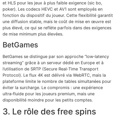
et HLS pour les jeux à plus faible exigence (sic bo,
poker). Les codecs HEVC et AV1 sont employés en
fonction du dispositif du joueur. Cette flexibilité garantit
une diffusion stable, mais le coût de mise en œuvre est
plus élevé, ce qui se reflète parfois dans des exigences
de mise minimum plus élevées.
BetGames
BetGames se distingue par son approche “low‑latency
streaming” grâce à un serveur dédié en Europe et à
l’utilisation de SRTP (Secure Real‑Time Transport
Protocol). Le flux 4K est délivré via WebRTC, mais la
plateforme limite le nombre de tables simultanées pour
éviter la surcharge. Le compromis : une expérience
ultra‑fluide pour les joueurs premium, mais une
disponibilité moindre pour les petits comptes.
3. Le rôle des free spins