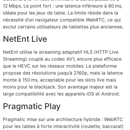
12 Mbps. Le point fort : une latence inférieure à 80 ms,
idéale pour les jeux de table. La limite réside dans la
nécessité d’un navigateur compatible WebRTC, ce qui
exclut certains utilisateurs de tablettes plus anciennes.
NetEnt Live
NetEnt utilise le streaming adaptatif HLS (HTTP Live
Streaming) couplé au codec AV1, encore plus efficace
que le HEVC sur les réseaux mobiles. La plateforme
propose des résolutions jusqu’à 2160p, mais la latence
monte à 150 ms, acceptable pour les slots live mais
moins pour le blackjack. Son avantage majeur est la
large compatibilité avec les appareils iOS et Android.
Pragmatic Play
Pragmatic mise sur une architecture hybride : WebRTC
pour les tables à forte interactivité (roulette, baccarat)