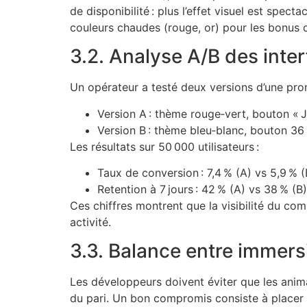
de disponibilité : plus l’effet visuel est spec
couleurs chaudes (rouge, or) pour les bonus d
3.2. Analyse A/B des inter
Un opérateur a testé deux versions d’une pro
Version A : thème rouge‑vert, bouton « 
Version B : thème bleu‑blanc, bouton 36
Les résultats sur 50 000 utilisateurs :
Taux de conversion : 7,4 % (A) vs 5,9 % (
Retention à 7 jours : 42 % (A) vs 38 % (B)
Ces chiffres montrent que la visibilité du co
activité.
3.3. Balance entre immersi
Les développeurs doivent éviter que les anima
du pari. Un bon compromis consiste à placer l