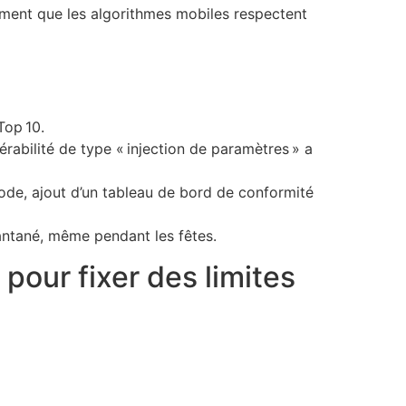
rment que les algorithmes mobiles respectent
Top 10.
érabilité de type « injection de paramètres » a
ode, ajout d’un tableau de bord de conformité
tantané, même pendant les fêtes.
our fixer des limites