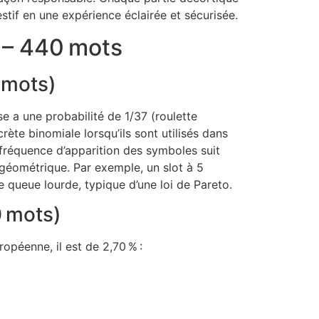
stif en une expérience éclairée et sécurisée.
e – 440 mots
0 mots)
se a une probabilité de 1/37 (roulette
ète binomiale lorsqu’ils sont utilisés dans
 fréquence d’apparition des symboles suit
rgéométrique. Par exemple, un slot à 5
e queue lourde, typique d’une loi de Pareto.
0 mots)
opéenne, il est de 2,70 % :