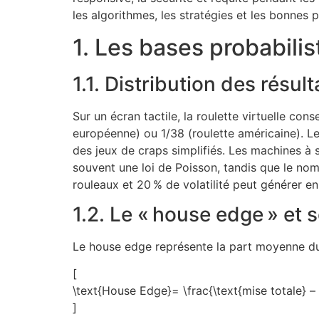
les algorithmes, les stratégies et les bonnes 
1. Les bases probabili
1.1. Distribution des résult
Sur un écran tactile, la roulette virtuelle co
européenne) ou 1/38 (roulette américaine). Les
des jeux de craps simplifiés. Les machines à 
souvent une loi de Poisson, tandis que le nom
rouleaux et 20 % de volatilité peut générer en
1.2. Le « house edge » et 
Le house edge représente la part moyenne du p
[
\text{House Edge}= \frac{\text{mise totale} – 
]