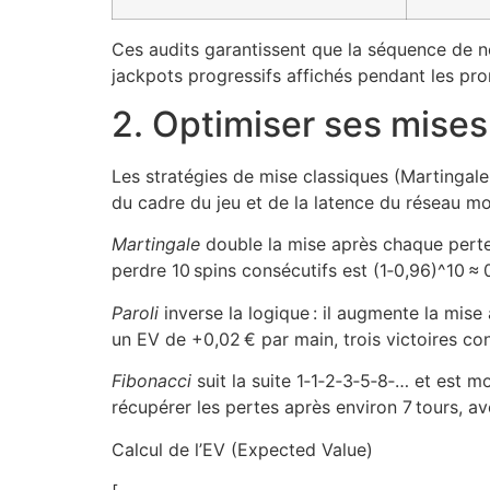
Ces audits garantissent que la séquence de nom
jackpots progressifs affichés pendant les pr
2. Optimiser ses mises
Les stratégies de mise classiques (Martingale
du cadre du jeu et de la latence du réseau mo
Martingale
double la mise après chaque perte j
perdre 10 spins consécutifs est (1‑0,96)^10 ≈ 0
Paroli
inverse la logique : il augmente la mise
un EV de +0,02 € par main, trois victoires con
Fibonacci
suit la suite 1‑1‑2‑3‑5‑8‑… et est m
récupérer les pertes après environ 7 tours, a
Calcul de l’EV (Expected Value)