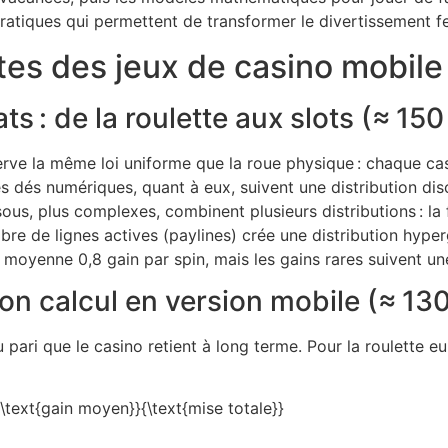
pratiques qui permettent de transformer le divertissement fe
stes des jeux de casino mobil
ats : de la roulette aux slots (≈ 15
nserve la même loi uniforme que la roue physique : chaque ca
 dés numériques, quant à eux, suivent une distribution discr
sous, plus complexes, combinent plusieurs distributions : la
bre de lignes actives (paylines) crée une distribution hype
 moyenne 0,8 gain par spin, mais les gains rares suivent un
son calcul en version mobile (≈ 13
ari que le casino retient à long terme. Pour la roulette eur
\text{gain moyen}}{\text{mise totale}}