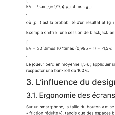
[
EV = \sum_{i=1}^{n} p_i \times g_i
]
où (p_i) est la probabilité d’un résultat et (g_i
Exemple chiffré : une session de blackjack en
[
EV = 30 \times 10 \times (0,995 – 1) = -1,5 €
]
Le joueur perd en moyenne 1,5 € ; appliquer u
respecter une bankroll de 100 €.
3. L’influence du desig
3.1. Ergonomie des écrans 
Sur un smartphone, la taille du bouton « mise 
« friction réduite »), tandis que des espaces 