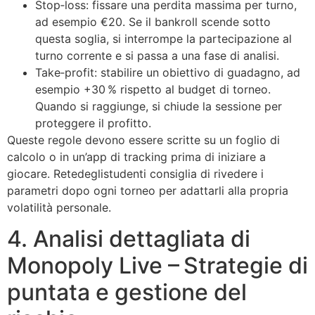
Stop‑loss: fissare una perdita massima per turno,
ad esempio €20. Se il bankroll scende sotto
questa soglia, si interrompe la partecipazione al
turno corrente e si passa a una fase di analisi.
Take‑profit: stabilire un obiettivo di guadagno, ad
esempio +30 % rispetto al budget di torneo.
Quando si raggiunge, si chiude la sessione per
proteggere il profitto.
Queste regole devono essere scritte su un foglio di
calcolo o in un’app di tracking prima di iniziare a
giocare. Retedeglistudenti consiglia di rivedere i
parametri dopo ogni torneo per adattarli alla propria
volatilità personale.
4. Analisi dettagliata di
Monopoly Live – Strategie di
puntata e gestione del