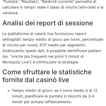
“Puntata”, “Risultato”, “Bankroll corrente” permette di
calcolare in tempo reale il tasso di vincita (win‑rate) e la
varianza.
Analisi dei report di sessione
Le piattaforme di casinò live forniscono report
dettagliati: tempo medio di gioco per turno, percentuale
di vincite per round, RTP medio per segmento.
Analizzando questi dati, è possibile identificare pattern
(es. “vincite più frequenti nei primi 5 minuti di
Monopoly Live”) e ottimizzare la strategia.
Come sfruttare le statistiche
fornite dal casinò live
Tempo medio di gioco: se il turno medio è di 12
minuti, pianificare le puntate in blocchi da 3‑4
minuti per evitare l’affaticamento.