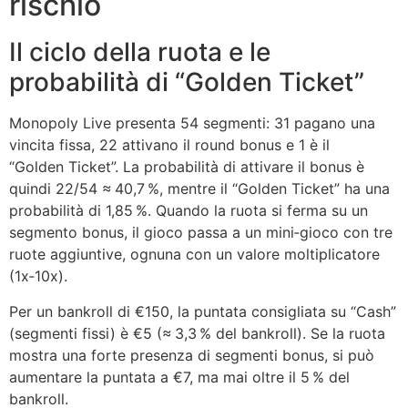
rischio
Il ciclo della ruota e le
probabilità di “Golden Ticket”
Monopoly Live presenta 54 segmenti: 31 pagano una
vincita fissa, 22 attivano il round bonus e 1 è il
“Golden Ticket”. La probabilità di attivare il bonus è
quindi 22/54 ≈ 40,7 %, mentre il “Golden Ticket” ha una
probabilità di 1,85 %. Quando la ruota si ferma su un
segmento bonus, il gioco passa a un mini‑gioco con tre
ruote aggiuntive, ognuna con un valore moltiplicatore
(1x‑10x).
Per un bankroll di €150, la puntata consigliata su “Cash”
(segmenti fissi) è €5 (≈ 3,3 % del bankroll). Se la ruota
mostra una forte presenza di segmenti bonus, si può
aumentare la puntata a €7, ma mai oltre il 5 % del
bankroll.