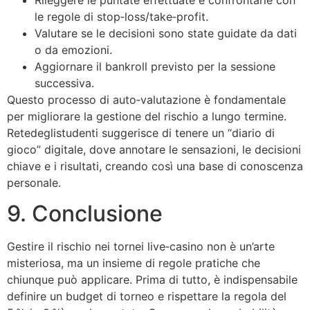
le regole di stop‑loss/take‑profit.
Valutare se le decisioni sono state guidate da dati
o da emozioni.
Aggiornare il bankroll previsto per la sessione
successiva.
Questo processo di auto‑valutazione è fondamentale
per migliorare la gestione del rischio a lungo termine.
Retedeglistudenti suggerisce di tenere un “diario di
gioco” digitale, dove annotare le sensazioni, le decisioni
chiave e i risultati, creando così una base di conoscenza
personale.
9. Conclusione
Gestire il rischio nei tornei live‑casino non è un’arte
misteriosa, ma un insieme di regole pratiche che
chiunque può applicare. Prima di tutto, è indispensabile
definire un budget di torneo e rispettare la regola del