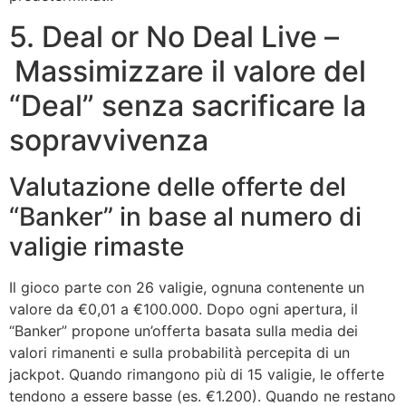
5. Deal or No Deal Live –
Massimizzare il valore del
“Deal” senza sacrificare la
sopravvivenza
Valutazione delle offerte del
“Banker” in base al numero di
valigie rimaste
Il gioco parte con 26 valigie, ognuna contenente un
valore da €0,01 a €100.000. Dopo ogni apertura, il
“Banker” propone un’offerta basata sulla media dei
valori rimanenti e sulla probabilità percepita di un
jackpot. Quando rimangono più di 15 valigie, le offerte
tendono a essere basse (es. €1.200). Quando ne restano