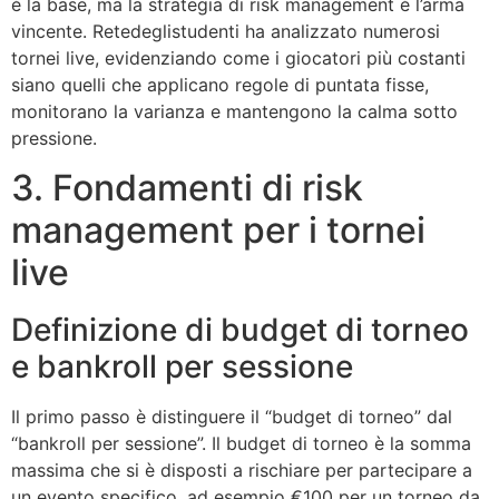
è la base, ma la strategia di risk management è l’arma
vincente. Retedeglistudenti ha analizzato numerosi
tornei live, evidenziando come i giocatori più costanti
siano quelli che applicano regole di puntata fisse,
monitorano la varianza e mantengono la calma sotto
pressione.
3. Fondamenti di risk
management per i tornei
live
Definizione di budget di torneo
e bankroll per sessione
Il primo passo è distinguere il “budget di torneo” dal
“bankroll per sessione”. Il budget di torneo è la somma
massima che si è disposti a rischiare per partecipare a
un evento specifico, ad esempio €100 per un torneo da