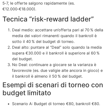
5‑7, le offerte salgono rapidamente (es.
€12.000‑€18.000).
Tecnica “risk‑reward ladder”
Deal medio: accettare un’offerta pari al 70 % della
media dei valori rimanenti quando il bankroll è
sotto il 40 % del budget di torneo.
Deal alto: puntare al “Deal” solo quando la media
supera €30.000 e il bankroll è superiore al 60 %
del budget.
No Deal: continuare a giocare se la varianza è
favorevole (es. due valigie alte ancora in gioco) e
il bankroll è almeno il 50 % del budget.
Esempi di scenari di torneo con
budget limitato
Scenario A: Budget di torneo €80, bankroll €80.