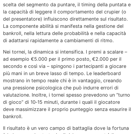
scelta del segmento da puntare, il timing della puntata e
la capacità di leggere il comportamento del crupier (o
del presentatore) influiscono direttamente sul risultato.
La componente abilità si manifesta nella gestione del
bankroll, nella lettura delle probabilità e nella capacità
di adattarsi rapidamente a cambiamenti di ritmo.
Nei tornei, la dinamica si intensifica. I premi a scalare –
ad esempio €5.000 per il primo posto, €2.000 per il
secondo e così via – spingono i partecipanti a giocare
più mani in un breve lasso di tempo. Le leaderboard
mostrano in tempo reale chi è in vantaggio, creando
una pressione psicologica che può indurre errori di
valutazione. Inoltre, i tornei spesso prevedono un “turno
di gioco” di 10‑15 minuti, durante i quali il giocatore
deve massimizzare il proprio punteggio senza esaurire il
bankroll.
Il risultato è un vero campo di battaglia dove la fortuna