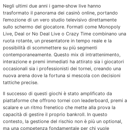
Negli ultimi due anni i game‑show live hanno
trasformato il panorama dei casinò online, portando
l’emozione di un vero studio televisivo direttamente
sullo schermo del giocatore. Formati come Monopoly
Live, Deal or No Deal Live o Crazy Time combinano una
ruota rotante, un presentatore in tempo reale e la
possibilità di scommettere su più segmenti
contemporaneamente. Questo mix di intrattenimento,
interazione e premi immediati ha attirato sia i giocatori
occasionali sia i professionisti dei tornei, creando una
nuova arena dove la fortuna si mescola con decisioni
tattiche precise.
Il successo di questi giochi è stato amplificato da
piattaforme che offrono tornei con leaderboard, premi a
scalare e un ritmo frenetico che mette alla prova la
capacità di gestire il proprio bankroll. In questo
contesto, la gestione del rischio non è più un optional,
ma una competenza fondamentale per chi vuole