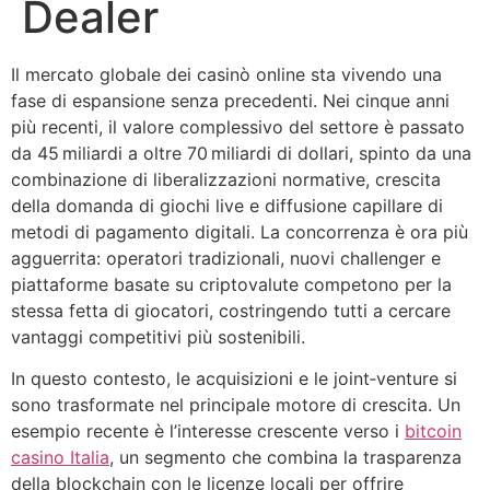
Dealer
Il mercato globale dei casinò online sta vivendo una
fase di espansione senza precedenti. Nei cinque anni
più recenti, il valore complessivo del settore è passato
da 45 miliardi a oltre 70 miliardi di dollari, spinto da una
combinazione di liberalizzazioni normative, crescita
della domanda di giochi live e diffusione capillare di
metodi di pagamento digitali. La concorrenza è ora più
agguerrita: operatori tradizionali, nuovi challenger e
piattaforme basate su criptovalute competono per la
stessa fetta di giocatori, costringendo tutti a cercare
vantaggi competitivi più sostenibili.
In questo contesto, le acquisizioni e le joint‑venture si
sono trasformate nel principale motore di crescita. Un
esempio recente è l’interesse crescente verso i
bitcoin
casino Italia
, un segmento che combina la trasparenza
della blockchain con le licenze locali per offrire