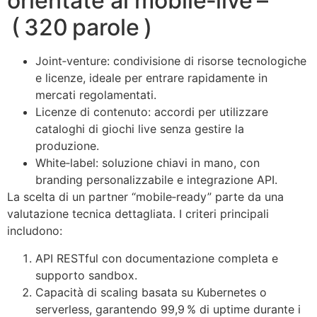
orientate al mobile‑live –
( 320 parole )
Joint‑venture: condivisione di risorse tecnologiche
e licenze, ideale per entrare rapidamente in
mercati regolamentati.
Licenze di contenuto: accordi per utilizzare
cataloghi di giochi live senza gestire la
produzione.
White‑label: soluzione chiavi in mano, con
branding personalizzabile e integrazione API.
La scelta di un partner “mobile‑ready” parte da una
valutazione tecnica dettagliata. I criteri principali
includono:
API RESTful con documentazione completa e
supporto sandbox.
Capacità di scaling basata su Kubernetes o
serverless, garantendo 99,9 % di uptime durante i