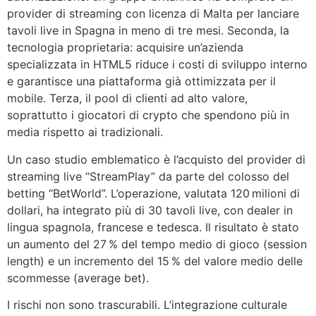
provider di streaming con licenza di Malta per lanciare
tavoli live in Spagna in meno di tre mesi. Seconda, la
tecnologia proprietaria: acquisire un’azienda
specializzata in HTML5 riduce i costi di sviluppo interno
e garantisce una piattaforma già ottimizzata per il
mobile. Terza, il pool di clienti ad alto valore,
soprattutto i giocatori di crypto che spendono più in
media rispetto ai tradizionali.
Un caso studio emblematico è l’acquisto del provider di
streaming live “StreamPlay” da parte del colosso del
betting “BetWorld”. L’operazione, valutata 120 milioni di
dollari, ha integrato più di 30 tavoli live, con dealer in
lingua spagnola, francese e tedesca. Il risultato è stato
un aumento del 27 % del tempo medio di gioco (session
length) e un incremento del 15 % del valore medio delle
scommesse (average bet).
I rischi non sono trascurabili. L’integrazione culturale