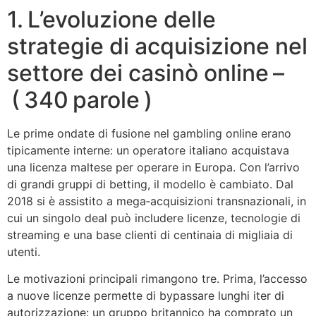
1. L’evoluzione delle
strategie di acquisizione nel
settore dei casinò online –
( 340 parole )
Le prime ondate di fusione nel gambling online erano
tipicamente interne: un operatore italiano acquistava
una licenza maltese per operare in Europa. Con l’arrivo
di grandi gruppi di betting, il modello è cambiato. Dal
2018 si è assistito a mega‑acquisizioni transnazionali, in
cui un singolo deal può includere licenze, tecnologie di
streaming e una base clienti di centinaia di migliaia di
utenti.
Le motivazioni principali rimangono tre. Prima, l’accesso
a nuove licenze permette di bypassare lunghi iter di
autorizzazione: un gruppo britannico ha comprato un