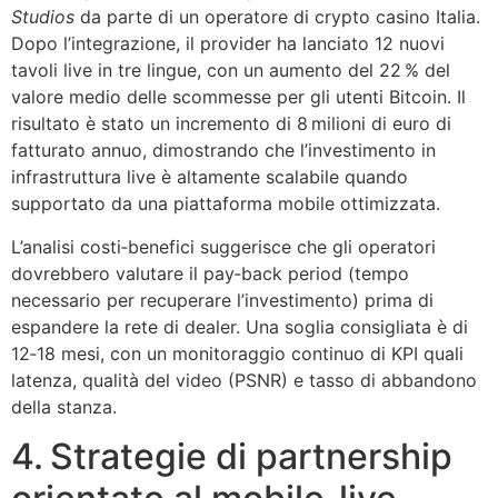
Studios
da parte di un operatore di crypto casino Italia.
Dopo l’integrazione, il provider ha lanciato 12 nuovi
tavoli live in tre lingue, con un aumento del 22 % del
valore medio delle scommesse per gli utenti Bitcoin. Il
risultato è stato un incremento di 8 milioni di euro di
fatturato annuo, dimostrando che l’investimento in
infrastruttura live è altamente scalabile quando
supportato da una piattaforma mobile ottimizzata.
L’analisi costi‑benefici suggerisce che gli operatori
dovrebbero valutare il pay‑back period (tempo
necessario per recuperare l’investimento) prima di
espandere la rete di dealer. Una soglia consigliata è di
12‑18 mesi, con un monitoraggio continuo di KPI quali
latenza, qualità del video (PSNR) e tasso di abbandono
della stanza.
4. Strategie di partnership