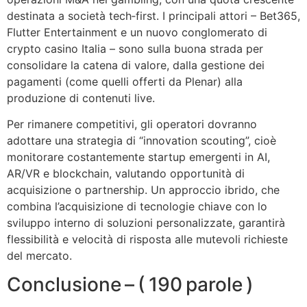
destinata a società tech‑first. I principali attori – Bet365,
Flutter Entertainment e un nuovo conglomerato di
crypto casino Italia – sono sulla buona strada per
consolidare la catena di valore, dalla gestione dei
pagamenti (come quelli offerti da Plenar) alla
produzione di contenuti live.
Per rimanere competitivi, gli operatori dovranno
adottare una strategia di “innovation scouting”, cioè
monitorare costantemente startup emergenti in AI,
AR/VR e blockchain, valutando opportunità di
acquisizione o partnership. Un approccio ibrido, che
combina l’acquisizione di tecnologie chiave con lo
sviluppo interno di soluzioni personalizzate, garantirà
flessibilità e velocità di risposta alle mutevoli richieste
del mercato.
Conclusione – ( 190 parole )