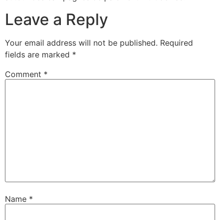
Leave a Reply
Your email address will not be published.
Required
fields are marked
*
Comment
*
Name
*