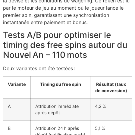
la devise et les conditions de wagering. Ce token est lu
par le moteur de jeu au moment où le joueur lance le
premier spin, garantissant une synchronisation
instantanée entre paiement et bonus.
Tests A/B pour optimiser le
timing des free spins autour du
Nouvel An – 110 mots
Deux variantes ont été testées :
Variante
Timing du free spin
Résultat (taux
de conversion)
A
Attribution immédiate
4,2 %
après dépôt
B
Attribution 24 h après
5,1 %
dépôt (notification push)