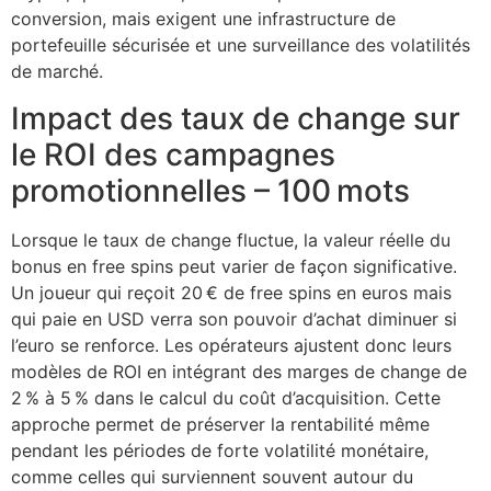
conversion, mais exigent une infrastructure de
portefeuille sécurisée et une surveillance des volatilités
de marché.
Impact des taux de change sur
le ROI des campagnes
promotionnelles – 100 mots
Lorsque le taux de change fluctue, la valeur réelle du
bonus en free spins peut varier de façon significative.
Un joueur qui reçoit 20 € de free spins en euros mais
qui paie en USD verra son pouvoir d’achat diminuer si
l’euro se renforce. Les opérateurs ajustent donc leurs
modèles de ROI en intégrant des marges de change de
2 % à 5 % dans le calcul du coût d’acquisition. Cette
approche permet de préserver la rentabilité même
pendant les périodes de forte volatilité monétaire,
comme celles qui surviennent souvent autour du