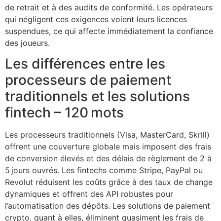
de retrait et à des audits de conformité. Les opérateurs
qui négligent ces exigences voient leurs licences
suspendues, ce qui affecte immédiatement la confiance
des joueurs.
Les différences entre les
processeurs de paiement
traditionnels et les solutions
fintech – 120 mots
Les processeurs traditionnels (Visa, MasterCard, Skrill)
offrent une couverture globale mais imposent des frais
de conversion élevés et des délais de règlement de 2 à
5 jours ouvrés. Les fintechs comme Stripe, PayPal ou
Revolut réduisent les coûts grâce à des taux de change
dynamiques et offrent des API robustes pour
l’automatisation des dépôts. Les solutions de paiement
crypto, quant à elles, éliminent quasiment les frais de