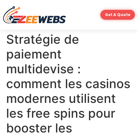
Get A Quote
Stratégie de
paiement
multidevise :
comment les casinos
modernes utilisent
les free spins pour
booster les