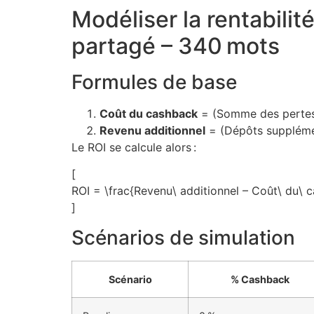
Modéliser la rentabili
partagé – 340 mots
Formules de base
Coût du cashback
= (Somme des pertes 
Revenu additionnel
= (Dépôts supplémen
Le ROI se calcule alors :
[
ROI = \frac{Revenu\ additionnel – Coût\ du\ 
]
Scénarios de simulation
Scénario
% Cashback