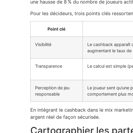
une hausse de 8 % du nombre de joueurs actifs 
Pour les décideurs, trois points clés ressortent
Point clé
Visibilité
Le cashback apparaît da
augmentant le taux de 
Transparence
Le calcul est simple (pe
Perception de jeu
Le joueur sent qu’une p
responsable
comportement plus m
En intégrant le cashback dans le mix marketin
argent réel de façon sécurisée.
Cartographier les parte