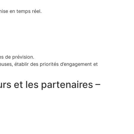
mise en temps réel.
s de prévision.
teuses, établir des priorités d’engagement et
rs et les partenaires –