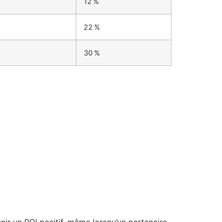
12 %
22 %
30 %