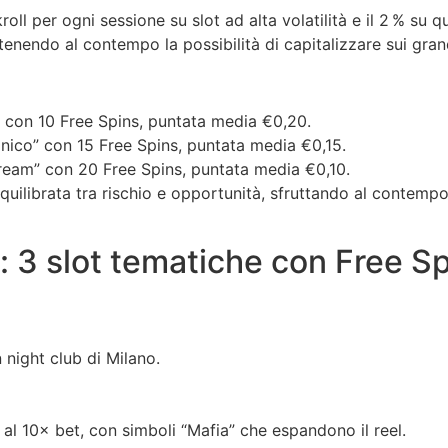
oll per ogni sessione su slot ad alta volatilità e il 2 % su q
tenendo al contempo la possibilità di capitalizzare sui gran
 con 10 Free Spins, puntata media €0,20.
nico” con 15 Free Spins, puntata media €0,15.
eam” con 20 Free Spins, puntata media €0,10.
ilibrata tra rischio e opportunità, sfruttando al contempo 
y: 3 slot tematiche con Free Sp
 night club di Milano.
al 10× bet, con simboli “Mafia” che espandono il reel.