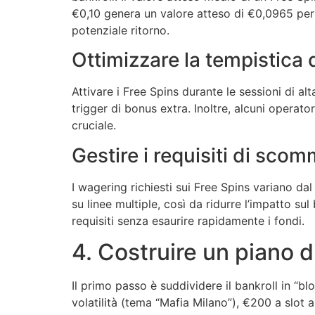
€0,10 genera un valore atteso di €0,0965 per s
potenziale ritorno.
Ottimizzare la tempistica 
Attivare i Free Spins durante le sessioni di al
trigger di bonus extra. Inoltre, alcuni operat
cruciale.
Gestire i requisiti di sco
I wagering richiesti sui Free Spins variano da
su linee multiple, così da ridurre l’impatto su
requisiti senza esaurire rapidamente i fondi.
4. Costruire un piano di
Il primo passo è suddividere il bankroll in “
volatilità (tema “Mafia Milano”), €200 a slot 