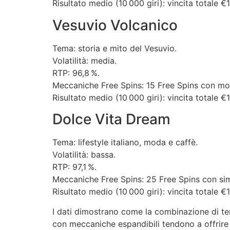
Risultato medio (10 000 giri): vincita totale €1
Vesuvio Volcanico
Tema: storia e mito del Vesuvio.
Volatilità: media.
RTP: 96,8 %.
Meccaniche Free Spins: 15 Free Spins con molti
Risultato medio (10 000 giri): vincita totale €
Dolce Vita Dream
Tema: lifestyle italiano, moda e caffè.
Volatilità: bassa.
RTP: 97,1 %.
Meccaniche Free Spins: 25 Free Spins con simb
Risultato medio (10 000 giri): vincita totale €
I dati dimostrano come la combinazione di tema,
con meccaniche espandibili tendono a offrire u