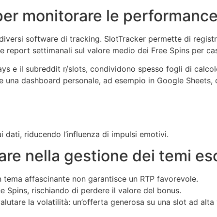
 per monitorare le performanc
o diversi software di tracking. SlotTracker permette di regi
e report settimanali sul valore medio dei Free Spins per ca
 e il subreddit r/slots, condividono spesso fogli di calcolo 
re una dashboard personale, ad esempio in Google Sheets, c
i dati, riducendo l’influenza di impulsi emotivi.
tare nella gestione dei temi es
un tema affascinante non garantisce un RTP favorevole.
e Spins, rischiando di perdere il valore del bonus.
lutare la volatilità: un’offerta generosa su una slot ad alta