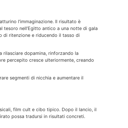
tturino l’immaginazione. Il risultato è
 al tesoro nell’Egitto antico a una notte di gala
di ritenzione e riducendo il tasso di
 a rilasciare dopamina, rinforzando la
lore percepito cresce ulteriormente, creando
rare segmenti di nicchia e aumentare il
ali, film cult e cibo tipico. Dopo il lancio, il
ato possa tradursi in risultati concreti.