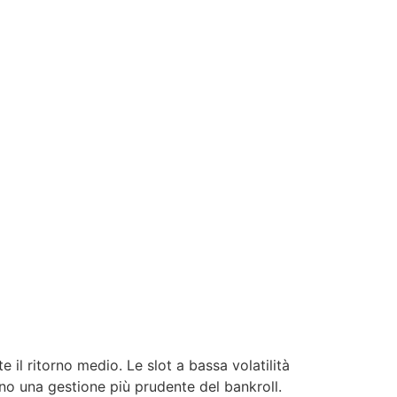
 il ritorno medio. Le slot a bassa volatilità
ono una gestione più prudente del bankroll.