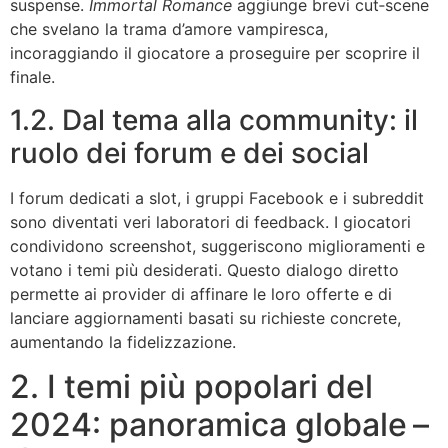
suspense.
Immortal Romance
aggiunge brevi cut‑scene
che svelano la trama d’amore vampiresca,
incoraggiando il giocatore a proseguire per scoprire il
finale.
1.2. Dal tema alla community: il
ruolo dei forum e dei social
I forum dedicati a slot, i gruppi Facebook e i subreddit
sono diventati veri laboratori di feedback. I giocatori
condividono screenshot, suggeriscono miglioramenti e
votano i temi più desiderati. Questo dialogo diretto
permette ai provider di affinare le loro offerte e di
lanciare aggiornamenti basati su richieste concrete,
aumentando la fidelizzazione.
2. I temi più popolari del
2024: panoramica globale –