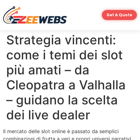
Get A Quote
Strategia vincenti:
come i temi dei slot
più amati – da
Cleopatra a Valhalla
– guidano la scelta
dei live dealer
Il mercato delle slot online è passato da semplici
combinazioni di frutta a veri e propri universi narrativi.