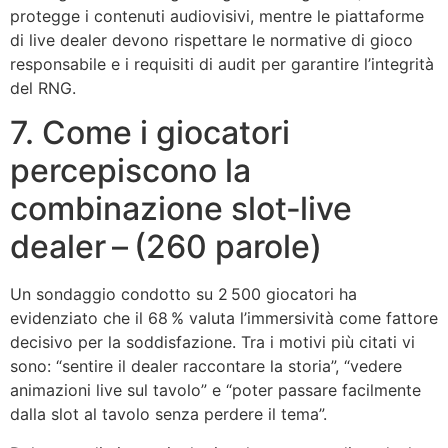
protegge i contenuti audiovisivi, mentre le piattaforme
di live dealer devono rispettare le normative di gioco
responsabile e i requisiti di audit per garantire l’integrità
del RNG.
7. Come i giocatori
percepiscono la
combinazione slot‑live
dealer – (260 parole)
Un sondaggio condotto su 2 500 giocatori ha
evidenziato che il 68 % valuta l’immersività come fattore
decisivo per la soddisfazione. Tra i motivi più citati vi
sono: “sentire il dealer raccontare la storia”, “vedere
animazioni live sul tavolo” e “poter passare facilmente
dalla slot al tavolo senza perdere il tema”.