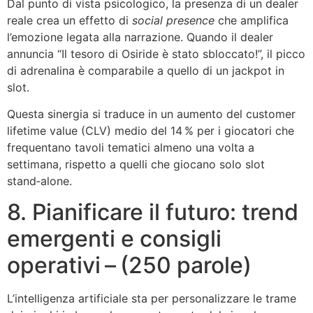
Dal punto di vista psicologico, la presenza di un dealer
reale crea un effetto di
social presence
che amplifica
l’emozione legata alla narrazione. Quando il dealer
annuncia “Il tesoro di Osiride è stato sbloccato!”, il picco
di adrenalina è comparabile a quello di un jackpot in
slot.
Questa sinergia si traduce in un aumento del customer
lifetime value (CLV) medio del 14 % per i giocatori che
frequentano tavoli tematici almeno una volta a
settimana, rispetto a quelli che giocano solo slot
stand‑alone.
8. Pianificare il futuro: trend
emergenti e consigli
operativi – (250 parole)
L’intelligenza artificiale sta per personalizzare le trame