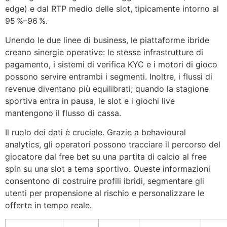
edge) e dal RTP medio delle slot, tipicamente intorno al
95 %–96 %.
Unendo le due linee di business, le piattaforme ibride
creano sinergie operative: le stesse infrastrutture di
pagamento, i sistemi di verifica KYC e i motori di gioco
possono servire entrambi i segmenti. Inoltre, i flussi di
revenue diventano più equilibrati; quando la stagione
sportiva entra in pausa, le slot e i giochi live
mantengono il flusso di cassa.
Il ruolo dei dati è cruciale. Grazie a behavioural
analytics, gli operatori possono tracciare il percorso del
giocatore dal free bet su una partita di calcio al free
spin su una slot a tema sportivo. Queste informazioni
consentono di costruire profili ibridi, segmentare gli
utenti per propensione al rischio e personalizzare le
offerte in tempo reale.