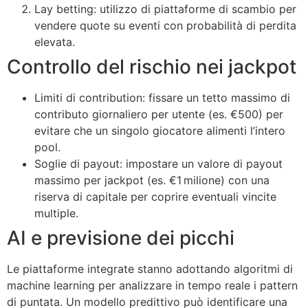
Lay betting: utilizzo di piattaforme di scambio per
vendere quote su eventi con probabilità di perdita
elevata.
Controllo del rischio nei jackpot
Limiti di contribution: fissare un tetto massimo di
contributo giornaliero per utente (es. €500) per
evitare che un singolo giocatore alimenti l’intero
pool.
Soglie di payout: impostare un valore di payout
massimo per jackpot (es. €1 milione) con una
riserva di capitale per coprire eventuali vincite
multiple.
AI e previsione dei picchi
Le piattaforme integrate stanno adottando algoritmi di
machine learning per analizzare in tempo reale i pattern
di puntata. Un modello predittivo può identificare una