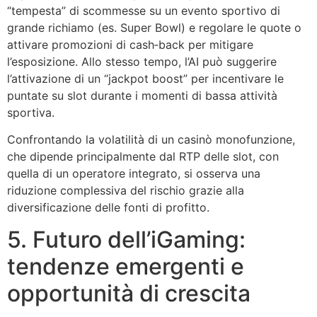
“tempesta” di scommesse su un evento sportivo di
grande richiamo (es. Super Bowl) e regolare le quote o
attivare promozioni di cash‑back per mitigare
l’esposizione. Allo stesso tempo, l’AI può suggerire
l’attivazione di un “jackpot boost” per incentivare le
puntate su slot durante i momenti di bassa attività
sportiva.
Confrontando la volatilità di un casinò monofunzione,
che dipende principalmente dal RTP delle slot, con
quella di un operatore integrato, si osserva una
riduzione complessiva del rischio grazie alla
diversificazione delle fonti di profitto.
5. Futuro dell’iGaming:
tendenze emergenti e
opportunità di crescita