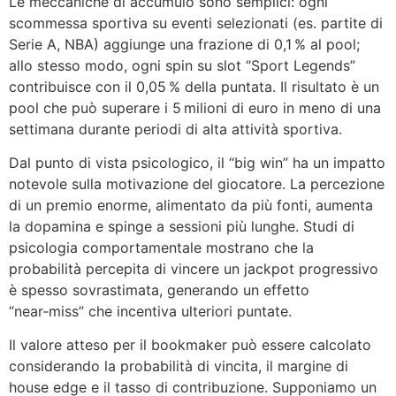
Le meccaniche di accumulo sono semplici: ogni
scommessa sportiva su eventi selezionati (es. partite di
Serie A, NBA) aggiunge una frazione di 0,1 % al pool;
allo stesso modo, ogni spin su slot “Sport Legends”
contribuisce con il 0,05 % della puntata. Il risultato è un
pool che può superare i 5 milioni di euro in meno di una
settimana durante periodi di alta attività sportiva.
Dal punto di vista psicologico, il “big win” ha un impatto
notevole sulla motivazione del giocatore. La percezione
di un premio enorme, alimentato da più fonti, aumenta
la dopamina e spinge a sessioni più lunghe. Studi di
psicologia comportamentale mostrano che la
probabilità percepita di vincere un jackpot progressivo
è spesso sovrastimata, generando un effetto
“near‑miss” che incentiva ulteriori puntate.
Il valore atteso per il bookmaker può essere calcolato
considerando la probabilità di vincita, il margine di
house edge e il tasso di contribuzione. Supponiamo un