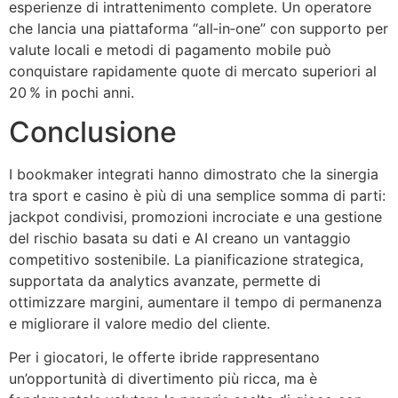
esperienze di intrattenimento complete. Un operatore
che lancia una piattaforma “all‑in‑one” con supporto per
valute locali e metodi di pagamento mobile può
conquistare rapidamente quote di mercato superiori al
20 % in pochi anni.
Conclusione
I bookmaker integrati hanno dimostrato che la sinergia
tra sport e casino è più di una semplice somma di parti:
jackpot condivisi, promozioni incrociate e una gestione
del rischio basata su dati e AI creano un vantaggio
competitivo sostenibile. La pianificazione strategica,
supportata da analytics avanzate, permette di
ottimizzare margini, aumentare il tempo di permanenza
e migliorare il valore medio del cliente.
Per i giocatori, le offerte ibride rappresentano
un’opportunità di divertimento più ricca, ma è