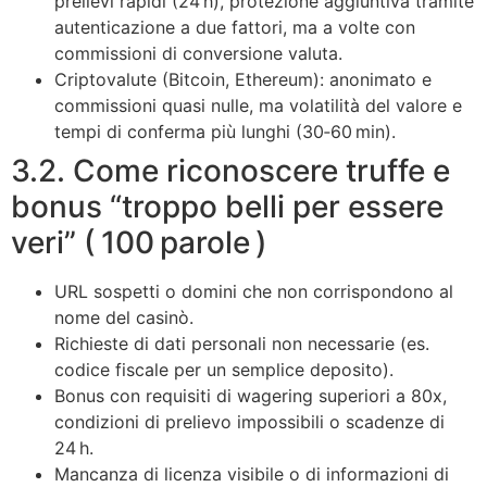
prelievi rapidi (24 h), protezione aggiuntiva tramite
autenticazione a due fattori, ma a volte con
commissioni di conversione valuta.
Criptovalute (Bitcoin, Ethereum): anonimato e
commissioni quasi nulle, ma volatilità del valore e
tempi di conferma più lunghi (30‑60 min).
3.2. Come riconoscere truffe e
bonus “troppo belli per essere
veri” ( 100 parole )
URL sospetti o domini che non corrispondono al
nome del casinò.
Richieste di dati personali non necessarie (es.
codice fiscale per un semplice deposito).
Bonus con requisiti di wagering superiori a 80x,
condizioni di prelievo impossibili o scadenze di
24 h.
Mancanza di licenza visibile o di informazioni di