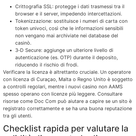
Crittografia SSL: protegge i dati trasmessi tra il
browser e il server, impedendo intercettazioni.
Tokenizzazione: sostituisce i numeri di carta con
token univoci, così che le informazioni sensibili
non vengano mai archiviate nei database del
casinò.
3‑D Secure: aggiunge un ulteriore livello di
autenticazione (es. OTP) durante il deposito,
riducendo il rischio di frodi.
Verificare la licenza è altrettanto cruciale. Un operatore
con licenza di Curaçao, Malta o Regno Unito è soggetto
a controlli regolari, mentre i nuovi casino non AAMS
spesso operano con licenze più leggere. Consultare
risorse come Doc Com può aiutare a capire se un sito è
registrato correttamente e se ha una buona reputazione
tra gli utenti.
Checklist rapida per valutare la