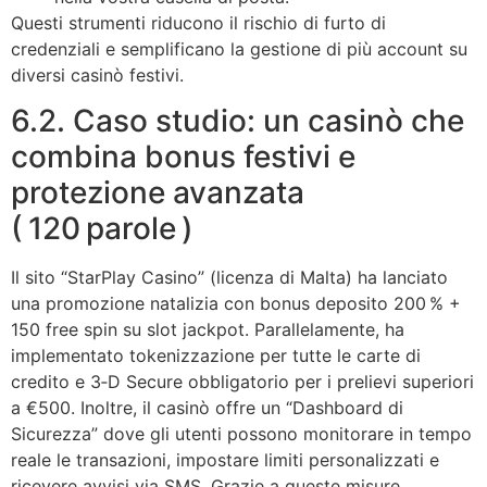
Questi strumenti riducono il rischio di furto di
credenziali e semplificano la gestione di più account su
diversi casinò festivi.
6.2. Caso studio: un casinò che
combina bonus festivi e
protezione avanzata
( 120 parole )
Il sito “StarPlay Casino” (licenza di Malta) ha lanciato
una promozione natalizia con bonus deposito 200 % +
150 free spin su slot jackpot. Parallelamente, ha
implementato tokenizzazione per tutte le carte di
credito e 3‑D Secure obbligatorio per i prelievi superiori
a €500. Inoltre, il casinò offre un “Dashboard di
Sicurezza” dove gli utenti possono monitorare in tempo
reale le transazioni, impostare limiti personalizzati e
ricevere avvisi via SMS. Grazie a queste misure,