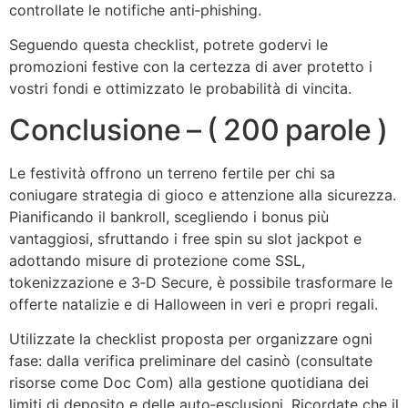
controllate le notifiche anti‑phishing.
Seguendo questa checklist, potrete godervi le
promozioni festive con la certezza di aver protetto i
vostri fondi e ottimizzato le probabilità di vincita.
Conclusione – ( 200 parole )
Le festività offrono un terreno fertile per chi sa
coniugare strategia di gioco e attenzione alla sicurezza.
Pianificando il bankroll, scegliendo i bonus più
vantaggiosi, sfruttando i free spin su slot jackpot e
adottando misure di protezione come SSL,
tokenizzazione e 3‑D Secure, è possibile trasformare le
offerte natalizie e di Halloween in veri e propri regali.
Utilizzate la checklist proposta per organizzare ogni
fase: dalla verifica preliminare del casinò (consultate
risorse come Doc Com) alla gestione quotidiana dei
limiti di deposito e delle auto‑esclusioni. Ricordate che il