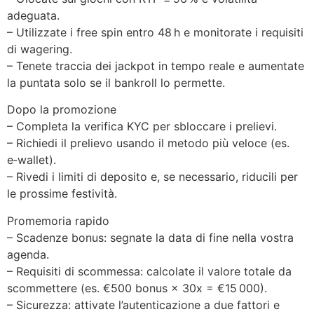
adeguata.
– Utilizzate i free spin entro 48 h e monitorate i requisiti
di wagering.
– Tenete traccia dei jackpot in tempo reale e aumentate
la puntata solo se il bankroll lo permette.
Dopo la promozione
– Completa la verifica KYC per sbloccare i prelievi.
– Richiedi il prelievo usando il metodo più veloce (es.
e‑wallet).
– Rivedi i limiti di deposito e, se necessario, riducili per
le prossime festività.
Promemoria rapido
– Scadenze bonus: segnate la data di fine nella vostra
agenda.
– Requisiti di scommessa: calcolate il valore totale da
scommettere (es. €500 bonus × 30x = €15 000).
– Sicurezza: attivate l’autenticazione a due fattori e