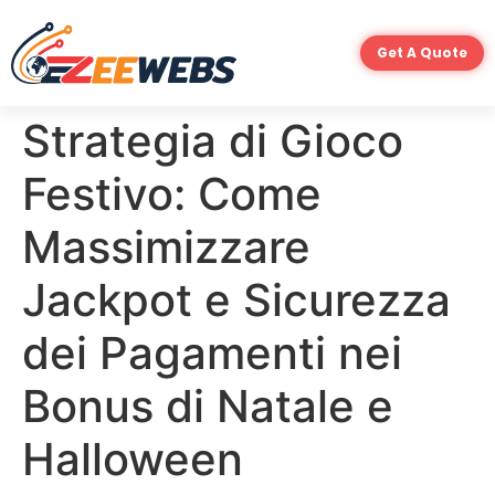
Get A Quote
Strategia di Gioco
Festivo: Come
Massimizzare
Jackpot e Sicurezza
dei Pagamenti nei
Bonus di Natale e
Halloween