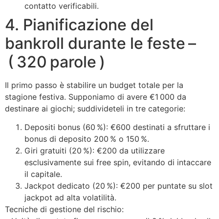
contatto verificabili.
4. Pianificazione del
bankroll durante le feste –
( 320 parole )
Il primo passo è stabilire un budget totale per la
stagione festiva. Supponiamo di avere €1 000 da
destinare ai giochi; suddivideteli in tre categorie:
Depositi bonus (60 %): €600 destinati a sfruttare i
bonus di deposito 200 % o 150 %.
Giri gratuiti (20 %): €200 da utilizzare
esclusivamente sui free spin, evitando di intaccare
il capitale.
Jackpot dedicato (20 %): €200 per puntate su slot
jackpot ad alta volatilità.
Tecniche di gestione del rischio: