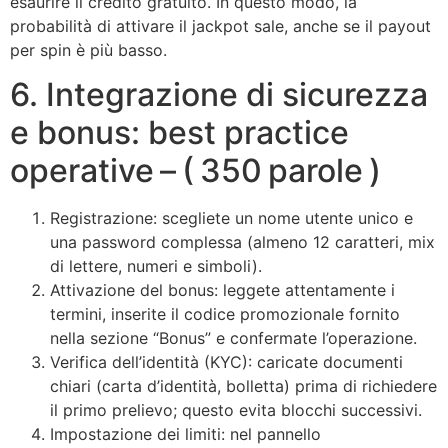
esaurire il credito gratuito. In questo modo, la
probabilità di attivare il jackpot sale, anche se il payout
per spin è più basso.
6. Integrazione di sicurezza
e bonus: best practice
operative – ( 350 parole )
Registrazione: scegliete un nome utente unico e
una password complessa (almeno 12 caratteri, mix
di lettere, numeri e simboli).
Attivazione del bonus: leggete attentamente i
termini, inserite il codice promozionale fornito
nella sezione “Bonus” e confermate l’operazione.
Verifica dell’identità (KYC): caricate documenti
chiari (carta d’identità, bolletta) prima di richiedere
il primo prelievo; questo evita blocchi successivi.
Impostazione dei limiti: nel pannello