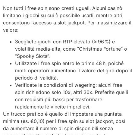
Non tutti i free spin sono creati uguali. Alcuni casinò
limitano i giochi su cui è possibile usarli, mentre altri
consentono l’accesso a slot jackpot. Per massimizzare il
valore:
Scegliete giochi con RTP elevato (≥ 96 %) e
volatilità media‑alta, come “Christmas Fortune” o
“Spooky Slots”.
Utilizzate i free spin entro le prime 48 h, poiché
molti operatori aumentano il valore del giro dopo il
periodo di validità.
Verificate le condizioni di wagering: alcuni free
spin richiedono solo 10x, altri 30x. Preferite quelli
con requisiti più bassi per trasformare
rapidamente le vincite in prelievi.
Un trucco pratico è quello di impostare una puntata
minima (es. €0,10) per i free spin su slot jackpot, così
da aumentare il numero di spin disponibili senza