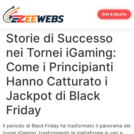
Get A Quote
Storie di Successo
nei Tornei iGaming:
Come i Principianti
Hanno Catturato i
Jackpot di Black
Friday
Il periodo di Black Friday ha trasformato il panorama dei
tornei iGaming, trasformando le piattaforme in veri e