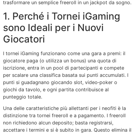
trasformare un semplice freeroll in un jackpot da sogno.
1. Perché i Tornei iGaming
sono Ideali per i Nuovi
Giocatori
I tornei iGaming funzionano come una gara a premi: il
giocatore paga (o utilizza un bonus) una quota di
iscrizione, entra in un pool di partecipanti e compete
per scalare una classifica basata sui punti accumulati. I
punti si guadagnano giocando slot, video‑poker o
giochi da tavolo, e ogni partita contribuisce al
punteggio totale.
Una delle caratteristiche più allettanti per i neofiti è la
distinzione tra tornei freeroll e a pagamento. I freeroll
non richiedono alcun deposito; basta registrarsi,
accettare i termini e si è subito in gara. Questo elimina il