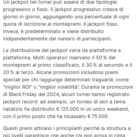
Un jackpot nei tornei può essere di due tipologie:
progressivo o fisso. Il jackpot progressivo cresce di
giorno in giorno, aggiungendo una percentuale di ogni
quota di iscrizione al montepremi. Il jackpot fisso,
invece, è predeterminato e viene distribuito
indipendentemente dal numero di partecipanti.
La distribuzione del jackpot varia da piattaforma a
piattaforma. Molti operatori riservano il 50 % del
montepremi al primo classificato, il 30 % al secondo e il
20 % al terzo. Alcune promozioni includono premi
speciali per chi raggiunge determinati traguardi, come
“miglior ROI” o “miglior volatilità”. Durante le promozioni
di Black Friday del 2024, alcuni tornei hanno registrato
jackpot record: ad esempio, un torneo di slot a tema
natalizio ha distribuito € 125 000 in un unico weekend,
con il primo posto che ha incassato € 75 000.
Questi premi attirano i principianti perché la struttura a
più livelli garantisce che anche chi non arriva in cima