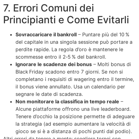
7. Errori Comuni dei
Principianti e Come Evitarli
Sovraccaricare il bankroll
– Puntare più del 10 %
del capitale in una singola sessione può portare a
perdite rapide. La regola d’oro è mantenere le
scommesse entro il 2‑5 % del bankroll.
Ignorare le scadenze dei bonus
– Molti bonus di
Black Friday scadono entro 7 giorni. Se non si
completano i requisiti di wagering entro il termine,
il bonus viene annullato. Usa un calendario per
segnare le date di scadenza.
Non monitorare la classifica in tempo reale
–
Alcune piattaforme offrono una live leaderboard.
Tenere d’occhio la posizione permette di adeguare
la strategia (ad esempio aumentare la velocità di
gioco se si è a distanza di pochi punti dal podio).
Altri errori da tenere a mente: scegliere tornei con