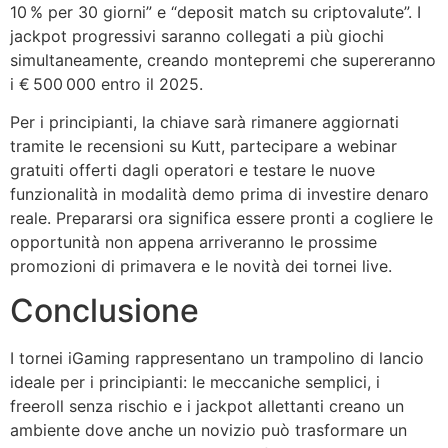
10 % per 30 giorni” e “deposit match su criptovalute”. I
jackpot progressivi saranno collegati a più giochi
simultaneamente, creando montepremi che supereranno
i € 500 000 entro il 2025.
Per i principianti, la chiave sarà rimanere aggiornati
tramite le recensioni su Kutt, partecipare a webinar
gratuiti offerti dagli operatori e testare le nuove
funzionalità in modalità demo prima di investire denaro
reale. Prepararsi ora significa essere pronti a cogliere le
opportunità non appena arriveranno le prossime
promozioni di primavera e le novità dei tornei live.
Conclusione
I tornei iGaming rappresentano un trampolino di lancio
ideale per i principianti: le meccaniche semplici, i
freeroll senza rischio e i jackpot allettanti creano un
ambiente dove anche un novizio può trasformare un