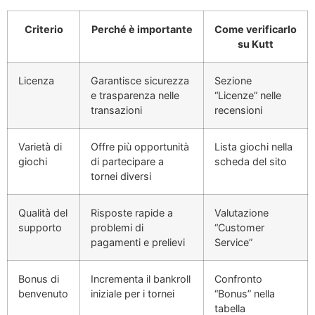
Criterio
Perché è importante
Come verificarlo
su Kutt
Licenza
Garantisce sicurezza
Sezione
e trasparenza nelle
“Licenze” nelle
transazioni
recensioni
Varietà di
Offre più opportunità
Lista giochi nella
giochi
di partecipare a
scheda del sito
tornei diversi
Qualità del
Risposte rapide a
Valutazione
supporto
problemi di
“Customer
pagamenti e prelievi
Service”
Bonus di
Incrementa il bankroll
Confronto
benvenuto
iniziale per i tornei
“Bonus” nella
tabella