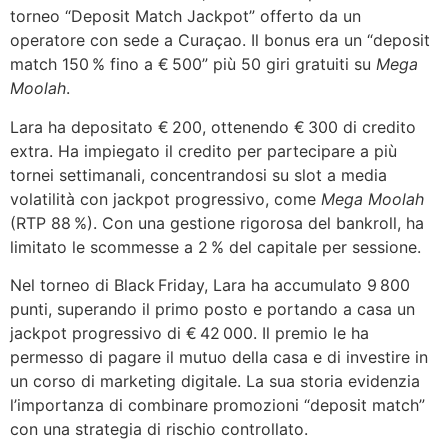
torneo “Deposit Match Jackpot” offerto da un
operatore con sede a Curaçao. Il bonus era un “deposit
match 150 % fino a € 500” più 50 giri gratuiti su
Mega
Moolah
.
Lara ha depositato € 200, ottenendo € 300 di credito
extra. Ha impiegato il credito per partecipare a più
tornei settimanali, concentrandosi su slot a media
volatilità con jackpot progressivo, come
Mega Moolah
(RTP 88 %). Con una gestione rigorosa del bankroll, ha
limitato le scommesse a 2 % del capitale per sessione.
Nel torneo di Black Friday, Lara ha accumulato 9 800
punti, superando il primo posto e portando a casa un
jackpot progressivo di € 42 000. Il premio le ha
permesso di pagare il mutuo della casa e di investire in
un corso di marketing digitale. La sua storia evidenzia
l’importanza di combinare promozioni “deposit match”
con una strategia di rischio controllato.