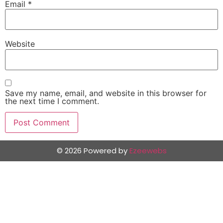
Email
*
Website
Save my name, email, and website in this browser for
the next time I comment.
© 2026 Powered by
Ezeewebs