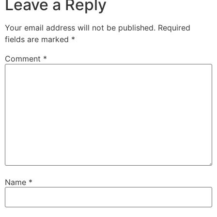
Leave a Reply
Your email address will not be published.
Required
fields are marked
*
Comment
*
Name
*