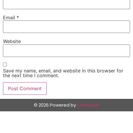
Email
*
Website
Save my name, email, and website in this browser for
the next time I comment.
© 2026 Powered by
Ezeewebs