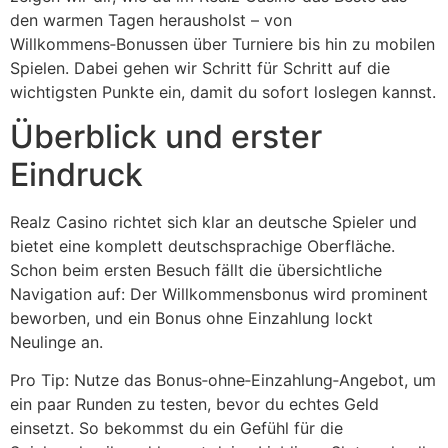
den warmen Tagen herausholst – von
Willkommens‑Bonussen über Turniere bis hin zu mobilen
Spielen. Dabei gehen wir Schritt für Schritt auf die
wichtigsten Punkte ein, damit du sofort loslegen kannst.
Überblick und erster
Eindruck
Realz Casino richtet sich klar an deutsche Spieler und
bietet eine komplett deutschsprachige Oberfläche.
Schon beim ersten Besuch fällt die übersichtliche
Navigation auf: Der Willkommensbonus wird prominent
beworben, und ein Bonus ohne Einzahlung lockt
Neulinge an.
Pro Tip: Nutze das Bonus‑ohne‑Einzahlung‑Angebot, um
ein paar Runden zu testen, bevor du echtes Geld
einsetzt. So bekommst du ein Gefühl für die