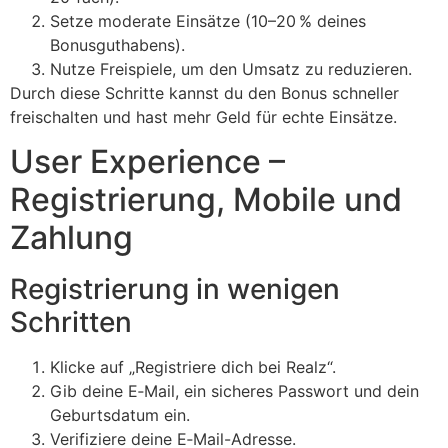
Setze moderate Einsätze (10–20 % deines
Bonusguthabens).
Nutze Freispiele, um den Umsatz zu reduzieren.
Durch diese Schritte kannst du den Bonus schneller
freischalten und hast mehr Geld für echte Einsätze.
User Experience –
Registrierung, Mobile und
Zahlung
Registrierung in wenigen
Schritten
Klicke auf „Registriere dich bei Realz“.
Gib deine E‑Mail, ein sicheres Passwort und dein
Geburtsdatum ein.
Verifiziere deine E‑Mail-Adresse.