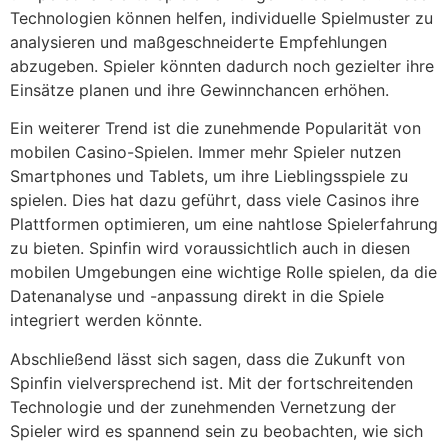
Technologien können helfen, individuelle Spielmuster zu
analysieren und maßgeschneiderte Empfehlungen
abzugeben. Spieler könnten dadurch noch gezielter ihre
Einsätze planen und ihre Gewinnchancen erhöhen.
Ein weiterer Trend ist die zunehmende Popularität von
mobilen Casino-Spielen. Immer mehr Spieler nutzen
Smartphones und Tablets, um ihre Lieblingsspiele zu
spielen. Dies hat dazu geführt, dass viele Casinos ihre
Plattformen optimieren, um eine nahtlose Spielerfahrung
zu bieten. Spinfin wird voraussichtlich auch in diesen
mobilen Umgebungen eine wichtige Rolle spielen, da die
Datenanalyse und -anpassung direkt in die Spiele
integriert werden könnte.
Abschließend lässt sich sagen, dass die Zukunft von
Spinfin vielversprechend ist. Mit der fortschreitenden
Technologie und der zunehmenden Vernetzung der
Spieler wird es spannend sein zu beobachten, wie sich