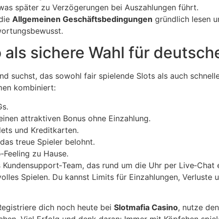
, was später zu Verzögerungen bei Auszahlungen führt.
 die
Allgemeinen Geschäftsbedingungen
gründlich lesen 
twortungsbewusst.
o als sichere Wahl für deutsch
suchst, das sowohl fair spielende Slots als auch schnelle,
men kombiniert:
Gs.
inen attraktiven Bonus ohne Einzahlung.
ets und Kreditkarten.
 das treue Spieler belohnt.
‑Feeling zu Hause.
es Kundensupport‑Team, das rund um die Uhr per Live‑Chat e
lles Spielen. Du kannst Limits für Einzahlungen, Verluste 
egistriere dich noch heute bei
Slotmafia Casino
, nutze de