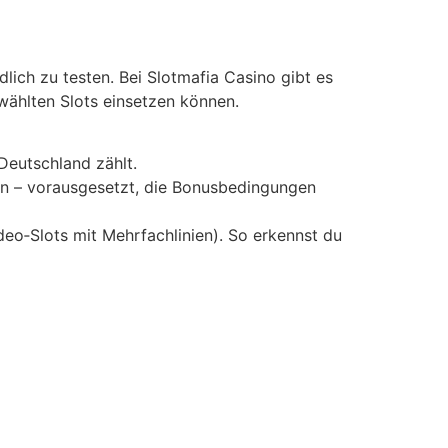
lich zu testen. Bei Slotmafia Casino gibt es
ewählten Slots einsetzen können.
Deutschland zählt.
n – vorausgesetzt, die Bonusbedingungen
deo‑Slots mit Mehrfachlinien). So erkennst du