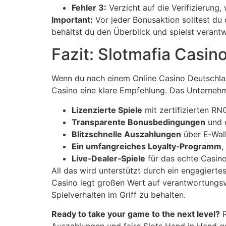
Fehler 3:
Verzicht auf die Verifizierung
Important:
Vor jeder Bonusaktion solltest du
behältst du den Überblick und spielst veran
Fazit: Slotmafia Casin
Wenn du nach einem Online Casino Deutschland 
Casino eine klare Empfehlung. Das Unterneh
Lizenzierte Spiele
mit zertifizierten RN
Transparente Bonusbedingungen
und e
Blitzschnelle Auszahlungen
über E‑Wall
Ein umfangreiches Loyalty‑Programm
,
Live‑Dealer‑Spiele
für das echte Casino
All das wird unterstützt durch ein engagiert
Casino legt großen Wert auf verantwortungsvo
Spielverhalten im Griff zu behalten.
Ready to take your game to the next level?
R