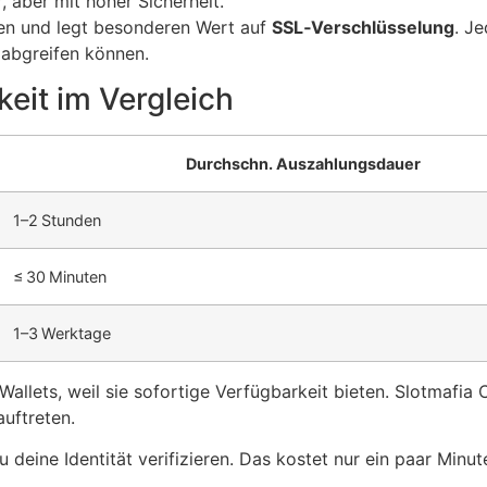
 aber mit hoher Sicherheit.
nen und legt besonderen Wert auf
SSL‑Verschlüsselung
. J
 abgreifen können.
it im Vergleich
Durchschn. Auszahlungsdauer
1–2 Stunden
≤ 30 Minuten
1–3 Werktage
llets, weil sie sofortige Verfügbarkeit bieten. Slotmafia C
uftreten.
 deine Identität verifizieren. Das kostet nur ein paar Minu