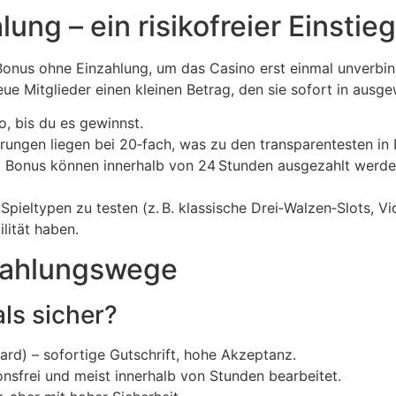
ng – ein risikofreier Einstieg
Bonus ohne Einzahlung, um das Casino erst einmal unverbind
ue Mitglieder einen kleinen Betrag, den sie sofort in ausg
, bis du es gewinnst.
ungen liegen bei 20‑fach, was zu den transparentesten in 
 Bonus können innerhalb von 24 Stunden ausgezahlt werde
ieltypen zu testen (z. B. klassische Drei‑Walzen‑Slots, Vi
lität haben.
 Zahlungswege
ls sicher?
rd) – sofortige Gutschrift, hohe Akzeptanz.
ionsfrei und meist innerhalb von Stunden bearbeitet.