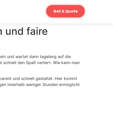
Get A Quote
 und faire
 ein und wartet dann tagelang auf die
 schnell den Spaß verliert. Wie kann man
sparent und schnell gestaltet. Hier kommt
gen innerhalb weniger Stunden ermöglicht