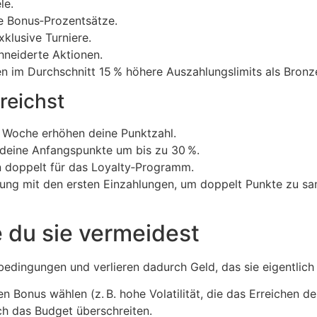
le.
e Bonus‑Prozentsätze.
klusive Turniere.
neiderte Aktionen.
en im Durchschnitt 15 % höhere Auszahlungslimits als Bronze
reichst
o Woche erhöhen deine Punktzahl.
 deine Anfangspunkte um bis zu 30 %.
n doppelt für das Loyalty‑Programm.
ng mit den ersten Einzahlungen, um doppelt Punkte zu sam
 du sie vermeidest
bedingungen und verlieren dadurch Geld, das sie eigentlich
den Bonus wählen (z. B. hohe Volatilität, die das Erreichen 
ch das Budget überschreiten.