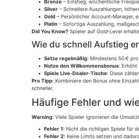
Bronze
– Einstieg, wöchentliche Freispie
Silver
– Schnellere Auszahlungen, höher
Gold
– Persönlicher Account‑Manager, ex
Platin
– Sofortige Auszahlung, maßgesch
Did You Know?
Spieler auf
Gold
‑Level erhalt
Wie du schnell Aufstieg er
Setze regelmäßig
: Mindestens 50 € pr
Nutze den Willkommensbonus
: Erhöht
Spiele Live‑Dealer‑Tische
: Diese zähle
Pro Tipp:
Kombiniere den Bonus ohne Einzahlu
schneller.
Häufige Fehler und wie
Warning:
Viele Spieler ignorieren die Umsatz
Fehler 1:
Nicht die richtigen Spiele für 
Fehler 2:
Keine Limits setzen und dadur