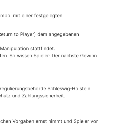
ymbol mit einer festgelegten
(Return to Player) dem angegebenen
anipulation stattfindet.
üfen. So wissen Spieler: Der nächste Gewinn
 Regulierungsbehörde Schleswig‑Holstein
chutz und Zahlungssicherheit.
lichen Vorgaben ernst nimmt und Spieler vor