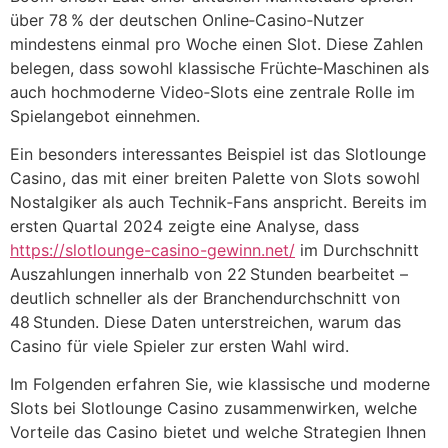
über 78 % der deutschen Online‑Casino‑Nutzer
mindestens einmal pro Woche einen Slot. Diese Zahlen
belegen, dass sowohl klassische Früchte‑Maschinen als
auch hochmoderne Video‑Slots eine zentrale Rolle im
Spielangebot einnehmen.
Ein besonders interessantes Beispiel ist das Slotlounge
Casino, das mit einer breiten Palette von Slots sowohl
Nostalgiker als auch Technik‑Fans anspricht. Bereits im
ersten Quartal 2024 zeigte eine Analyse, dass
https://slotlounge-casino-gewinn.net/
im Durchschnitt
Auszahlungen innerhalb von 22 Stunden bearbeitet –
deutlich schneller als der Branchendurchschnitt von
48 Stunden. Diese Daten unterstreichen, warum das
Casino für viele Spieler zur ersten Wahl wird.
Im Folgenden erfahren Sie, wie klassische und moderne
Slots bei Slotlounge Casino zusammenwirken, welche
Vorteile das Casino bietet und welche Strategien Ihnen