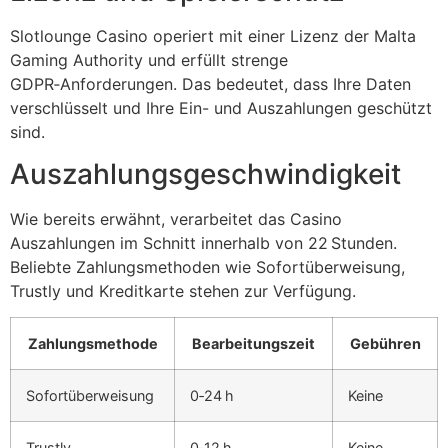
Slotlounge Casino operiert mit einer Lizenz der Malta
Gaming Authority und erfüllt strenge
GDPR‑Anforderungen. Das bedeutet, dass Ihre Daten
verschlüsselt und Ihre Ein- und Auszahlungen geschützt
sind.
Auszahlungsgeschwindigkeit
Wie bereits erwähnt, verarbeitet das Casino
Auszahlungen im Schnitt innerhalb von 22 Stunden.
Beliebte Zahlungsmethoden wie Sofortüberweisung,
Trustly und Kreditkarte stehen zur Verfügung.
Zahlungsmethode
Bearbeitungszeit
Gebühren
Sofortüberweisung
0‑24 h
Keine
Trustly
0‑12 h
Keine