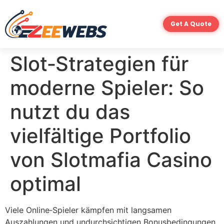
Get A Quote
Slot‑Strategien für
moderne Spieler: So
nutzt du das
vielfältige Portfolio
von Slotmafia Casino
optimal
Viele Online‑Spieler kämpfen mit langsamen
Auszahlungen und undurchsichtigen Bonusbedingungen.