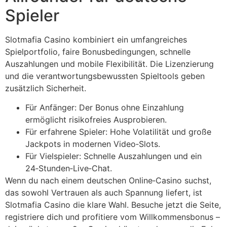
Spieler
Slotmafia Casino kombiniert ein umfangreiches
Spielportfolio, faire Bonusbedingungen, schnelle
Auszahlungen und mobile Flexibilität. Die Lizenzierung
und die verantwortungsbewussten Spieltools geben
zusätzlich Sicherheit.
Für Anfänger: Der Bonus ohne Einzahlung
ermöglicht risikofreies Ausprobieren.
Für erfahrene Spieler: Hohe Volatilität und große
Jackpots in modernen Video‑Slots.
Für Vielspieler: Schnelle Auszahlungen und ein
24‑Stunden‑Live‑Chat.
Wenn du nach einem deutschen Online‑Casino suchst,
das sowohl Vertrauen als auch Spannung liefert, ist
Slotmafia Casino die klare Wahl. Besuche jetzt die Seite,
registriere dich und profitiere vom Willkommensbonus –