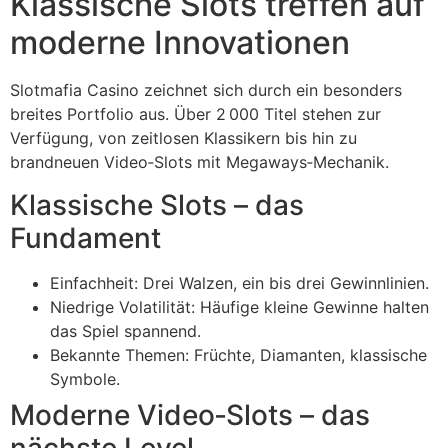
Klassische Slots treffen auf
moderne Innovationen
Slotmafia Casino zeichnet sich durch ein besonders
breites Portfolio aus. Über 2 000 Titel stehen zur
Verfügung, von zeitlosen Klassikern bis hin zu
brandneuen Video‑Slots mit Megaways‑Mechanik.
Klassische Slots – das
Fundament
Einfachheit: Drei Walzen, ein bis drei Gewinnlinien.
Niedrige Volatilität: Häufige kleine Gewinne halten
das Spiel spannend.
Bekannte Themen: Früchte, Diamanten, klassische
Symbole.
Moderne Video‑Slots – das
nächste Level