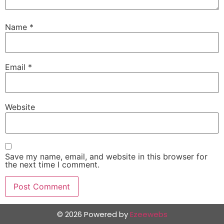
Name
*
Email
*
Website
Save my name, email, and website in this browser for
the next time I comment.
© 2026 Powered by
Ezeewebs