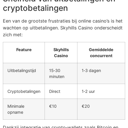
cryptobetalingen
Een van de grootste frustraties bij online casino’s is het
wachten op uitbetalingen. Skyhills Casino onderscheidt
zich met:
Feature
Skyhills
Gemiddelde
Casino
concurrent
Uitbetalingstijd
15‑30
1‑3 dagen
minuten
Cryptobetalingen
Direct
1‑2 uur
Minimale
€10
€20
opname
Dankzij integratie van crypto‑wallets zoals Bitcoin en