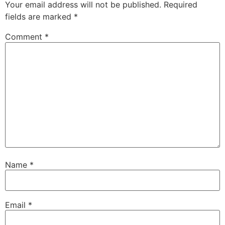
Your email address will not be published.
Required
fields are marked
*
Comment
*
Name
*
Email
*