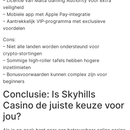
– Licentie van Malta Gaming Authority voor extra
veiligheid
– Mobiele app met Apple Pay‑integratie
– Aantrekkelijk VIP‑programma met exclusieve
voordelen
Cons:
– Niet alle landen worden ondersteund voor
crypto‑stortingen
– Sommige high‑roller tafels hebben hogere
inzetlimieten
– Bonusvoorwaarden kunnen complex zijn voor
beginners
Conclusie: Is Skyhills
Casino de juiste keuze voor
jou?