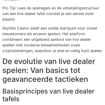
Pro Tip: Lees de spelregels en de uitbetalingsstructuur
van een live dealer tafel voordat je een eerste inzet
plaatst.
Skyhills Casino biedt een solide startpunt voor zowel
nieuwkomers als ervaren spelers. Het platform
combineert een uitgebreid aanbod van live dealer
spellen met moderne betaalmethoden zoals
cryptobetalingen, waardoor je snel en veilig kunt spelen.
De evolutie van live dealer
spelen: Van basics tot
geavanceerde tactieken
Basisprincipes van live dealer
tafels