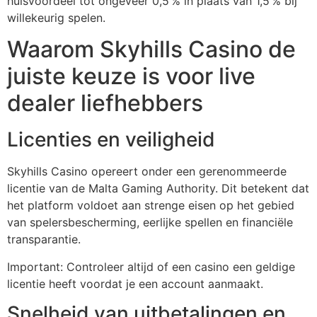
huisvoordeel tot ongeveer 0,5 % in plaats van 1,5 % bij
willekeurig spelen.
Waarom Skyhills Casino de
juiste keuze is voor live
dealer liefhebbers
Licenties en veiligheid
Skyhills Casino opereert onder een gerenommeerde
licentie van de Malta Gaming Authority. Dit betekent dat
het platform voldoet aan strenge eisen op het gebied
van spelersbescherming, eerlijke spellen en financiële
transparantie.
Important: Controleer altijd of een casino een geldige
licentie heeft voordat je een account aanmaakt.
Snelheid van uitbetalingen en