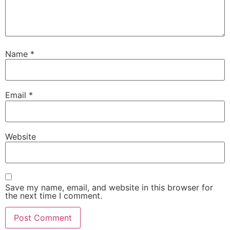
Name
*
Email
*
Website
Save my name, email, and website in this browser for
the next time I comment.