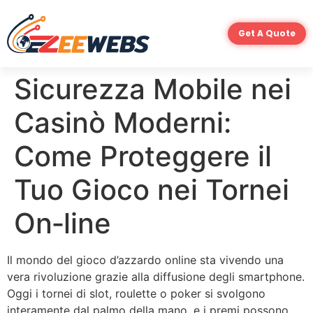
Get A Quote
Sicurezza Mobile nei
Casinò Moderni:
Come Proteggere il
Tuo Gioco nei Tornei
On‑line
Il mondo del gioco d’azzardo online sta vivendo una
vera rivoluzione grazie alla diffusione degli smartphone.
Oggi i tornei di slot, roulette o poker si svolgono
interamente dal palmo della mano, e i premi possono