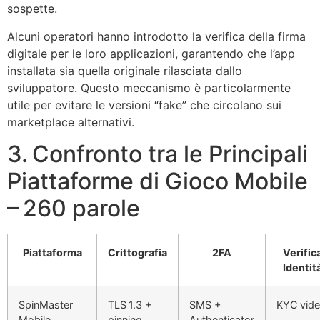
sospette.
Alcuni operatori hanno introdotto la verifica della firma
digitale per le loro applicazioni, garantendo che l’app
installata sia quella originale rilasciata dallo
sviluppatore. Questo meccanismo è particolarmente
utile per evitare le versioni “fake” che circolano sui
marketplace alternativi.
3. Confronto tra le Principali
Piattaforme di Gioco Mobile
– 260 parole
Piattaforma
Crittografia
2FA
Verific
Identit
SpinMaster
TLS 1.3 +
SMS +
KYC vid
Mobile
pinning
Authenticator