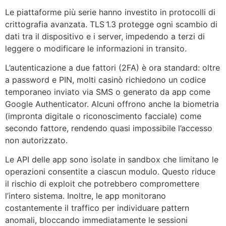
Le piattaforme più serie hanno investito in protocolli di
crittografia avanzata. TLS 1.3 protegge ogni scambio di
dati tra il dispositivo e i server, impedendo a terzi di
leggere o modificare le informazioni in transito.
L’autenticazione a due fattori (2FA) è ora standard: oltre
a password e PIN, molti casinò richiedono un codice
temporaneo inviato via SMS o generato da app come
Google Authenticator. Alcuni offrono anche la biometria
(impronta digitale o riconoscimento facciale) come
secondo fattore, rendendo quasi impossibile l’accesso
non autorizzato.
Le API delle app sono isolate in sandbox che limitano le
operazioni consentite a ciascun modulo. Questo riduce
il rischio di exploit che potrebbero compromettere
l’intero sistema. Inoltre, le app monitorano
costantemente il traffico per individuare pattern
anomali, bloccando immediatamente le sessioni