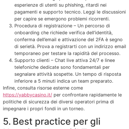
esperienze di utenti su phishing, ritardi nei
pagamenti e supporto tecnico. Leggi le discussioni
per capire se emergono problemi ricorrenti.
Procedura di registrazione – Un percorso di
onboarding che richiede verifica dell’identità,
conferma dell’email e attivazione del 2FA è segno
di serietà. Prova a registrarti con un indirizzo email
temporaneo per testare la rapidità del processo.
Supporto clienti – Chat live attiva 24/7 e linee
telefoniche dedicate sono fondamentali per
segnalare attività sospette. Un tempo di risposta
inferiore a 5 minuti indica un team preparato.
Infine, consulta risorse esterne come
https://yabbycasino.it/
per confrontare rapidamente le
politiche di sicurezza dei diversi operatori prima di
impegnare i propri fondi in un torneo.
5. Best practice per gli