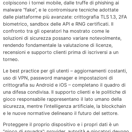
colpiscono i tornei mobile, dalle truffe di phishing ai
malware “fake”, e le contromisure tecniche adottate
dalle piattaforme più avanzate: crittografia TLS 1.3, 2FA
biometrico, sandbox delle API e RNG certificati. Il
confronto tra gli operatori ha mostrato come le
soluzioni di sicurezza possano variare notevolmente,
rendendo fondamentale la valutazione di licenze,
recensioni e supporto clienti prima di iscriversi a un
torneo.
Le best practice per gli utenti – aggiornamenti costanti,
uso di VPN, password manager e impostazioni di
crittografia su Android e iOS – completano il quadro di
una difesa condivisa. Il supporto clienti e le politiche di
gioco responsabile rappresentano il lato umano della
sicurezza, mentre l’intelligenza artificiale, la blockchain
e le nuove normative delineano il futuro del settore.
Proteggere il proprio dispositivo e i propri dati è un
“gioco di squadra”: provider, autorità e giocatori devono