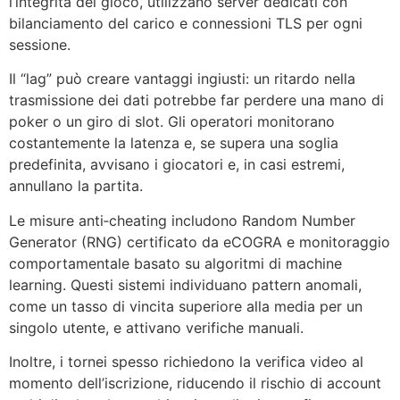
l’integrità del gioco, utilizzano server dedicati con
bilanciamento del carico e connessioni TLS per ogni
sessione.
Il “lag” può creare vantaggi ingiusti: un ritardo nella
trasmissione dei dati potrebbe far perdere una mano di
poker o un giro di slot. Gli operatori monitorano
costantemente la latenza e, se supera una soglia
predefinita, avvisano i giocatori e, in casi estremi,
annullano la partita.
Le misure anti‑cheating includono Random Number
Generator (RNG) certificato da eCOGRA e monitoraggio
comportamentale basato su algoritmi di machine
learning. Questi sistemi individuano pattern anomali,
come un tasso di vincita superiore alla media per un
singolo utente, e attivano verifiche manuali.
Inoltre, i tornei spesso richiedono la verifica video al
momento dell’iscrizione, riducendo il rischio di account