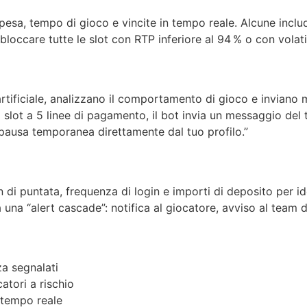
spesa, tempo di gioco e vincite in tempo reale. Alcune incl
bloccare tutte le slot con RTP inferiore al 94 % o con volatil
 artificiale, analizzano il comportamento di gioco e inviano 
lot a 5 linee di pagamento, il bot invia un messaggio del tip
pausa temporanea direttamente dal tuo profilo.”
di puntata, frequenza di login e importi di deposito per iden
a una “alert cascade”: notifica al giocatore, avviso al team 
za segnalati
atori a rischio
n tempo reale