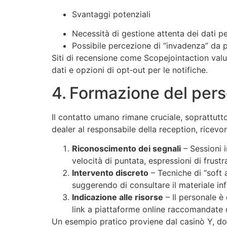
Svantaggi potenziali
Necessità di gestione attenta dei dati p
Possibile percezione di “invadenza” da p
Siti di recensione come Scopejointaction val
dati e opzioni di opt‑out per le notifiche.
4. Formazione del pers
Il contatto umano rimane cruciale, soprattutto
dealer al responsabile della reception, ricevon
Riconoscimento dei segnali
– Sessioni i
velocità di puntata, espressioni di frustr
Intervento discreto
– Tecniche di “soft
suggerendo di consultare il materiale in
Indicazione alle risorse
– Il personale è 
link a piattaforme online raccomandate
Un esempio pratico proviene dal casinò Y, do