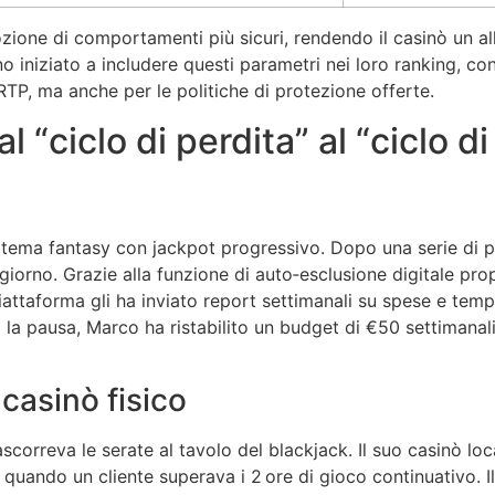
ozione di comportamenti più sicuri, rendendo il casinò un al
 iniziato a includere questi parametri nei loro ranking, co
RTP, ma anche per le politiche di protezione offerte.
l “ciclo di perdita” al “ciclo di
 tema fantasy con jackpot progressivo. Dopo una serie di per
 giorno. Grazie alla funzione di auto‑esclusione digitale pr
iattaforma gli ha inviato report settimanali su spese e tem
a pausa, Marco ha ristabilito un budget di €50 settimanali 
casinò fisico
ascorreva le serate al tavolo del blackjack. Il suo casinò l
quando un cliente superava i 2 ore di gioco continuativo. Il