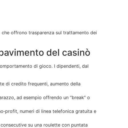
 che offrono trasparenza sul trattamento dei
 pavimento del casinò
 comportamento di gioco. I dipendenti, dal
ste di credito frequenti, aumento della
arazzo, ad esempio offrendo un “break” o
‑profit, numeri di linea telefonica gratuita e
 consecutive su una roulette con puntata