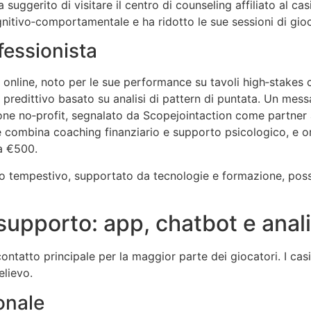
a suggerito di visitare il centro di counseling affiliato al c
gnitivo‑comportamentale e ha ridotto le sue sessioni di gio
fessionista
r online, noto per le sue performance su tavoli high‑stakes
rt predittivo basato su analisi di pattern di puntata. Un mes
ne no‑profit, segnalato da Scopejointaction come partner af
 combina coaching finanziario e supporto psicologico, e ora
 a €500.
o tempestivo, supportato da tecnologie e formazione, possa 
 supporto: app, chatbot e anali
ontatto principale per la maggior parte dei giocatori. I cas
elievo.
onale