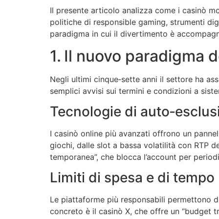
Il presente articolo analizza come i casinò mo
politiche di responsible gaming, strumenti dig
paradigma in cui il divertimento è accompagn
1. Il nuovo paradigma d
Negli ultimi cinque‑sette anni il settore ha a
semplici avvisi sui termini e condizioni a sis
Tecnologie di auto‑esclusi
I casinò online più avanzati offrono un pannello
giochi, dalle slot a bassa volatilità con RTP 
temporanea”, che blocca l’account per periodi p
Limiti di spesa e di tempo
Le piattaforme più responsabili permettono di 
concreto è il casinò X, che offre un “budget t