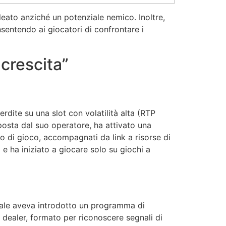
leato anziché un potenziale nemico. Inoltre,
nsentendo ai giocatori di confrontare i
 crescita”
dite su una slot con volatilità alta (RTP
oposta dal suo operatore, ha attivato una
po di gioco, accompagnati da link a risorse di
e ha iniziato a giocare solo su giochi a
ocale aveva introdotto un programma di
 dealer, formato per riconoscere segnali di