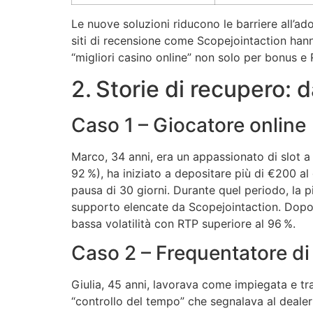
Le nuove soluzioni riducono le barriere all’ad
siti di recensione come Scopejointaction hanno
“migliori casino online” non solo per bonus e 
2. Storie di recupero: da
Caso 1 – Giocatore online
Marco, 34 anni, era un appassionato di slot a
92 %), ha iniziato a depositare più di €200 al
pausa di 30 giorni. Durante quel periodo, la p
supporto elencate da Scopejointaction. Dopo l
bassa volatilità con RTP superiore al 96 %.
Caso 2 – Frequentatore di 
Giulia, 45 anni, lavorava come impiegata e tr
“controllo del tempo” che segnalava al dealer 