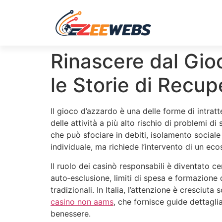
Rinascere dal Gi
le Storie di Recup
Il gioco d’azzardo è una delle forme di intra
delle attività a più alto rischio di problemi di
che può sfociare in debiti, isolamento sociale
individuale, ma richiede l’intervento di un eco
Il ruolo dei casinò responsabili è diventato 
auto‑esclusione, limiti di spesa e formazione
tradizionali. In Italia, l’attenzione è cresciut
casino non aams
, che fornisce guide dettaglia
benessere.