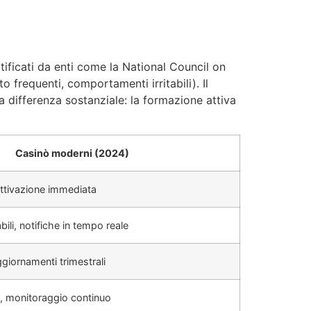
rtificati da enti come la National Council on
frequenti, comportamenti irritabili). Il
a differenza sostanziale: la formazione attiva
Casinò moderni (2024)
attivazione immediata
bili, notifiche in tempo reale
aggiornamenti trimestrali
vi, monitoraggio continuo