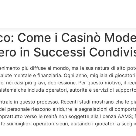
oco: Come i Casinò Mod
ero in Successi Condivi
ttenimento più diffuse al mondo, ma la sua natura di alto p
 salute mentale e finanziaria. Ogni anno, migliaia di giocatori
 e, nei casi più gravi, depressione. Per questo motivo, il r
sistema che includa operatori, autorità e servizi di supporto
centrale in questo processo. Recenti studi mostrano che le 
 del personale riescono a ridurre le segnalazioni di comport
a soprattutto verso le realtà non soggette alla licenza AAMS; è
te sui migliori operatori sicuri, aiutando i giocatori a scegli