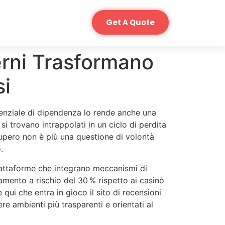
Get A Quote
erni Trasformano
si
otenziale di dipendenza lo rende anche una
 si trovano intrappolati in un ciclo di perdita
ecupero non è più una questione di volontà
.
piattaforme che integrano meccanismi di
amento a rischio del 30 % rispetto ai casinò
 qui che entra in gioco il sito di recensioni
ere ambienti più trasparenti e orientati al