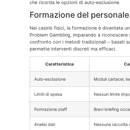
che ricorda le opzioni di auto‑esclusione.
Formazione del personale
Nei casinò fisici, la formazione è diventata u
Problem Gambling, imparando a riconoscere seg
confronto con i metodi tradizionali – basati s
permette interventi discreti ma efficaci.
Caratteristica
Ca
Auto‑esclusione
Moduli cartacei, te
Limiti di spesa
Nessun limite impos
Formazione staff
Brevi briefing occa
Analisi dati
Nessuna raccolta 