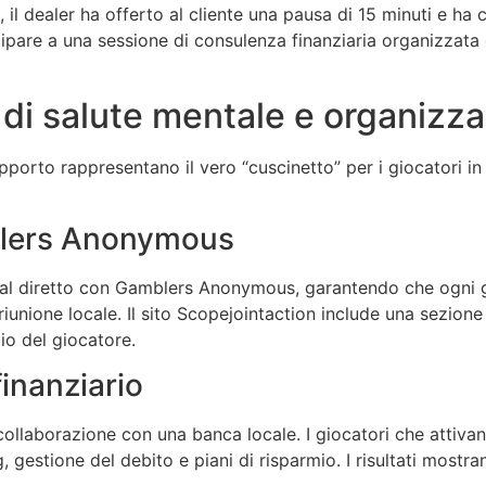
 il dealer ha offerto al cliente una pausa di 15 minuti e h
ecipare a una sessione di consulenza finanziaria organizzata 
 di salute mentale e organizza
pporto rappresentano il vero “cuscinetto” per i giocatori in
blers Anonymous
rral diretto con Gamblers Anonymous, garantendo che ogni g
iunione locale. Il sito Scopejointaction include una sezione
io del giocatore.
inanziario
n collaborazione con una banca locale. I giocatori che attiva
, gestione del debito e piani di risparmio. I risultati most