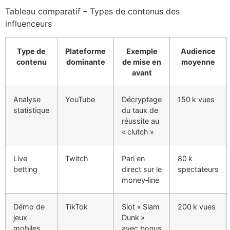
Tableau comparatif – Types de contenus des
influenceurs
Type de
Plateforme
Exemple
Audience
contenu
dominante
de mise en
moyenne
avant
Analyse
YouTube
Décryptage
150 k vues
statistique
du taux de
réussite au
« clutch »
Live
Twitch
Pari en
80 k
betting
direct sur le
spectateurs
money‑line
Démo de
TikTok
Slot « Slam
200 k vues
jeux
Dunk »
mobiles
avec bonus