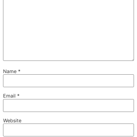
Name
*
Email
*
Website