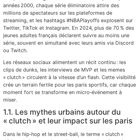
années 2000, chaque série éliminatoire attire des
millions de spectateurs sur les plateformes de
streaming, et les hashtags #NBAPlayoffs explosent sur
Twitter, TikTok et Instagram. En 2024, plus de 70 % des
jeunes adultes français déclarent suivre au moins une
série, souvent en simultané avec leurs amis via Discord
ou Twitch.
Les réseaux sociaux alimentent un récit continu : les
clips de dunks, les interviews de MVP et les memes
« clutch » circulent à la vitesse d’un flash. Cette visibilité
crée un terrain fertile pour les paris sportifs, car chaque
moment fort se transforme en micro‑événement à
miser.
1.1. Les mythes urbains autour du
« clutch » et leur impact sur les paris
Dans le hip‑hop et le street‑ball, le terme « clutch »