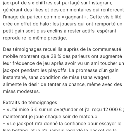
jackpot de six chiffres est partagé sur Instagram,
générant des likes et des commentaires qui renforcent
l’image du parieur comme « gagnant ». Cette visibilité
crée un effet de halo : les joueurs qui ont remporté un
petit gain sont plus enclins à rester actifs, espérant
reproduire le même prestige.
Des témoignages recueillis auprès de la communauté
mobile montrent que 38 % des parieurs ont augmenté
leur fréquence de jeu après avoir vu un ami toucher un
jackpot pendant les playoffs. La promesse d’un gain
instantané, sans condition de mise (sans wager),
alimente le désir de tenter sa chance, même avec des
mises modestes.
Extraits de témoignages
– « J’ai misé 5 € sur un over/under et j’ai reçu 12 000 € ;
maintenant je joue chaque soir de match. »
– « Le jackpot m’a donné la confiance pour essayer le
live betting, et je n’ai jamais regardé le basket de la