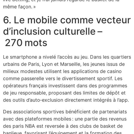
même façon. »
6. Le mobile comme vecteur
d’inclusion culturelle –
270 mots
Le smartphone a nivelé l’accès au jeu. Dans les quartiers
urbains de Paris, Lyon et Marseille, les jeunes issus de
milieux modestes utilisent les applications de casino
comme passerelle vers le divertissement sportif. Les
opérateurs français investissent dans des programmes
de jeu responsable, proposant des limites de dépôt et
des outils d’auto‑exclusion directement intégrés à l’app.
Des associations sportives bénéficient de partenariats
avec des plateformes mobiles : une partie des revenus
des paris NBA est reversée à des clubs de basket de
banlieue, favorisant l’équipement et la formation des