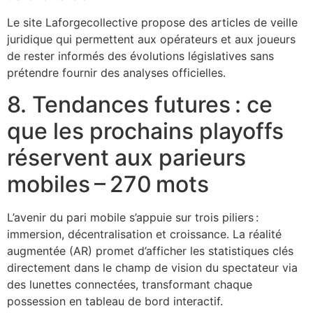
Le site Laforgecollective propose des articles de veille
juridique qui permettent aux opérateurs et aux joueurs
de rester informés des évolutions législatives sans
prétendre fournir des analyses officielles.
8. Tendances futures : ce
que les prochains playoffs
réservent aux parieurs
mobiles – 270 mots
L’avenir du pari mobile s’appuie sur trois piliers :
immersion, décentralisation et croissance. La réalité
augmentée (AR) promet d’afficher les statistiques clés
directement dans le champ de vision du spectateur via
des lunettes connectées, transformant chaque
possession en tableau de bord interactif.