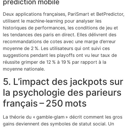
prédiction mobile
Deux applications françaises, PariSmart et BetPredictor,
utilisent le machine‑learning pour analyser les
historiques de performances, les conditions de jeu et
les tendances des paris en direct. Elles délivrent des
recommandations de cotes avec une marge d’erreur
moyenne de 2 %. Les utilisateurs qui ont suivi ces
suggestions pendant les playoffs ont vu leur taux de
réussite grimper de 12 % à 19 % par rapport à la
moyenne nationale.
5. L’impact des jackpots sur
la psychologie des parieurs
français – 250 mots
La théorie du « gamble‑glam » décrit comment les gros
gains deviennent des symboles de statut social. Un