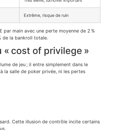
Très élevé, turnover important
Extrême, risque de ruin
20 € par main avec une perte moyenne de 2 %
de la bankroll totale.
« cost of privilege »
ume de jeu ; il entre simplement dans le
la salle de poker privée, ni les pertes
ard. Cette illusion de contrôle incite certains
us.