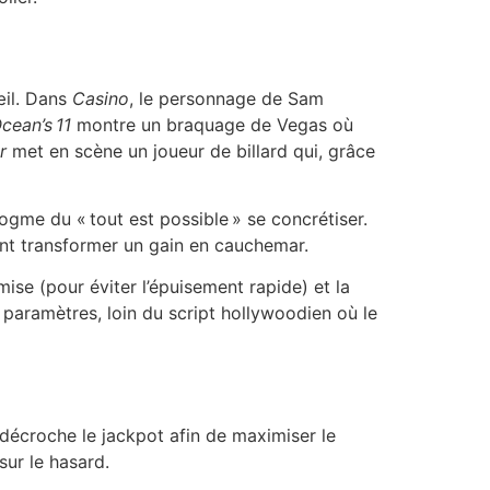
œil. Dans
Casino
, le personnage de Sam
cean’s 11
montre un braquage de Vegas où
r
met en scène un joueur de billard qui, grâce
ogme du « tout est possible » se concrétiser.
vent transformer un gain en cauchemar.
e mise (pour éviter l’épuisement rapide) et la
s paramètres, loin du script hollywoodien où le
e décroche le jackpot afin de maximiser le
sur le hasard.