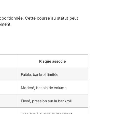
roportionnée. Cette course au statut peut
ement.
Risque associé
Faible, bankroll limitée
Modéré, besoin de volume
Élevé, pression sur la bankroll