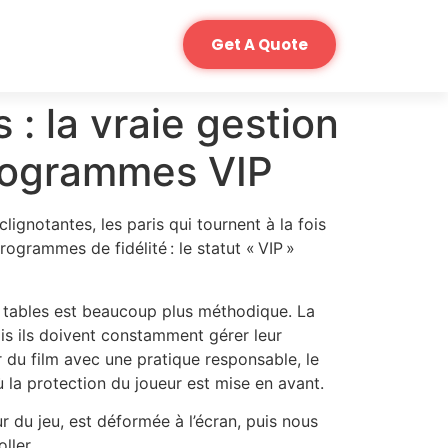
Get A Quote
: la vraie gestion
programmes VIP
 clignotantes, les paris qui tournent à la fois
ogrammes de fidélité : le statut « VIP »
s tables est beaucoup plus méthodique. La
ais ils doivent constamment gérer leur
ir du film avec une pratique responsable, le
la protection du joueur est mise en avant.
r du jeu, est déformée à l’écran, puis nous
ller.