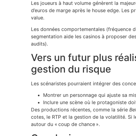
Les joueurs à haut volume génèrent la majeure
d’euros de marge après le house edge. Les pr
value.
Les données comportementales (fréquence de 
segmentation aide les casinos à proposer des o
audits).
Vers un futur plus réal
gestion du risque
Les scénaristes pourraient intégrer des conce
Montrer un personnage qui ajuste sa mise
Inclure une scène où le protagoniste doi
Des productions récentes, comme la série
Be
cotes, le RTP et la gestion de la volatilité. S
autour du « coup de chance ».