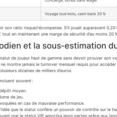
Concierge, bonus sans wager
Voyage tout‑inclu, cash‑back 20 %
oir son ratio risque/récompense. S’il jouait auparavant 0,
 € tout en maintenant une marge de sécurité d’au moins 20 % 
odien et la sous‑estimation du 
tatut de joueur haut de gamme sans devoir prouver son vol
 ne montre jamais le turnover mensuel requis pour accéder à 
usieurs dizaines de milliers d’euros.
incluent souvent :
 dépôt moyen.
lume de jeu.
 révoquées en cas de mauvaise performance.
’idée que le statut confère un pouvoir de contrôle sur le has
oyant que le statut VIP amortira leurs pertes grâce aux bon