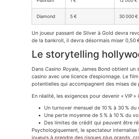
Platinum
1 €
12 000 €
Diamond
5 €
30 000 €
Un joueur passant de Silver à Gold devra rev
de la bankroll, il devra désormais miser 0,50
Le storytelling hollywo
Dans
Casino Royale
, James Bond obtient un s
casino avec une licence d’espionnage. Le film
potentielles qui accompagnent des mises de pl
En réalité, les exigences pour devenir « VIP » 
Un turnover mensuel de 10 % à 30 % du
Une perte moyenne de 5 % à 10 % du vo
Des limites de crédit qui peuvent être
Psychologiquement, le spectateur internalise l
joueurs à prendre des risques plus grands, cr