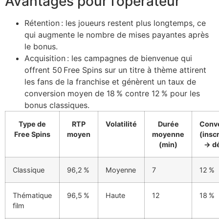
Avantages pour l’opérateur
Rétention : les joueurs restent plus longtemps, ce
qui augmente le nombre de mises payantes après
le bonus.
Acquisition : les campagnes de bienvenue qui
offrent 50 Free Spins sur un titre à thème attirent
les fans de la franchise et génèrent un taux de
conversion moyen de 18 % contre 12 % pour les
bonus classiques.
Type de
RTP
Volatilité
Durée
Conv
Free Spins
moyen
moyenne
(insc
(min)
→ d
Classique
96,2 %
Moyenne
7
12 %
Thématique
96,5 %
Haute
12
18 %
film