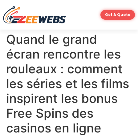
Get A Quote
Quand le grand
écran rencontre les
rouleaux : comment
les séries et les films
inspirent les bonus
Free Spins des
casinos en ligne