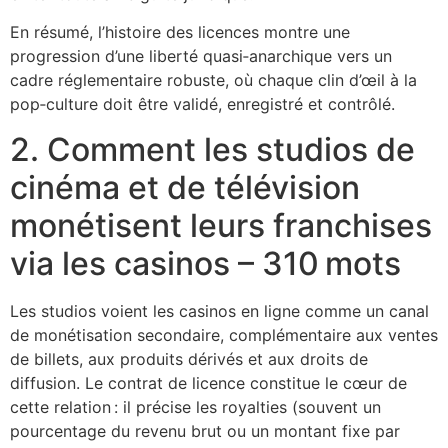
En résumé, l’histoire des licences montre une
progression d’une liberté quasi‑anarchique vers un
cadre réglementaire robuste, où chaque clin d’œil à la
pop‑culture doit être validé, enregistré et contrôlé.
2. Comment les studios de
cinéma et de télévision
monétisent leurs franchises
via les casinos – 310 mots
Les studios voient les casinos en ligne comme un canal
de monétisation secondaire, complémentaire aux ventes
de billets, aux produits dérivés et aux droits de
diffusion. Le contrat de licence constitue le cœur de
cette relation : il précise les royalties (souvent un
pourcentage du revenu brut ou un montant fixe par