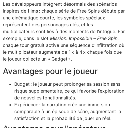
Les développeurs intègrent désormais des scénarios
inspirés de films : chaque série de Free Spins débute par
une cinématique courte, les symboles spéciaux
représentent des personnages clés, et les
multiplicateurs sont liés à des moments de l’intrigue. Par
exemple, dans le slot
Mission: Impossible – Free Spin
,
chaque tour gratuit active une séquence d’infiltration où
le multiplicateur augmente de 1 x à 4 x chaque fois que
le joueur collecte un « Gadget ».
Avantages pour le joueur
Budget : le joueur peut prolonger sa session sans
risque supplémentaire, ce qui favorise l’exploration
de nouvelles fonctionnalités.
Expérience : la narration crée une immersion
comparable à un épisode de série, augmentant la
satisfaction et la probabilité de jouer en réel.