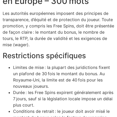
en Europe – 300 mots
Les autorités européennes imposent des principes de
transparence, d’équité et de protection du joueur. Toute
promotion, y compris les Free Spins, doit être présentée
de façon claire : le montant du bonus, le nombre de
tours, le RTP, la durée de validité et les exigences de
mise (wager).
Restrictions spécifiques
Limites de mise : la plupart des juridictions fixent
un plafond de 30 fois le montant du bonus. Au
Royaume‑Uni, la limite est de 40 fois pour les
nouveaux joueurs.
Durée : les Free Spins expirent généralement après
7 jours, sauf si la législation locale impose un délai
plus court.
Conditions de retrait : le joueur doit avoir misé le