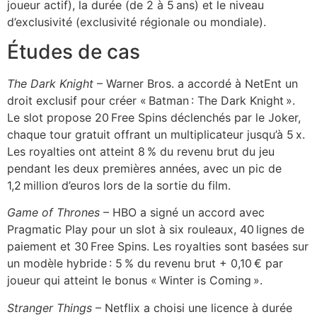
joueur actif), la durée (de 2 à 5 ans) et le niveau
d’exclusivité (exclusivité régionale ou mondiale).
Études de cas
The Dark Knight
– Warner Bros. a accordé à NetEnt un
droit exclusif pour créer « Batman : The Dark Knight ».
Le slot propose 20 Free Spins déclenchés par le Joker,
chaque tour gratuit offrant un multiplicateur jusqu’à 5 x.
Les royalties ont atteint 8 % du revenu brut du jeu
pendant les deux premières années, avec un pic de
1,2 million d’euros lors de la sortie du film.
Game of Thrones
– HBO a signé un accord avec
Pragmatic Play pour un slot à six rouleaux, 40 lignes de
paiement et 30 Free Spins. Les royalties sont basées sur
un modèle hybride : 5 % du revenu brut + 0,10 € par
joueur qui atteint le bonus « Winter is Coming ».
Stranger Things
– Netflix a choisi une licence à durée