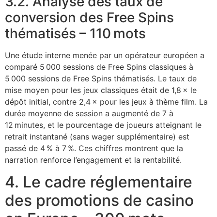
3.2. Analyse des taux de
conversion des Free Spins
thématisés – 110 mots
Une étude interne menée par un opérateur européen a
comparé 5 000 sessions de Free Spins classiques à
5 000 sessions de Free Spins thématisés. Le taux de
mise moyen pour les jeux classiques était de 1,8 × le
dépôt initial, contre 2,4 × pour les jeux à thème film. La
durée moyenne de session a augmenté de 7 à
12 minutes, et le pourcentage de joueurs atteignant le
retrait instantané (sans wager supplémentaire) est
passé de 4 % à 7 %. Ces chiffres montrent que la
narration renforce l’engagement et la rentabilité.
4. Le cadre réglementaire
des promotions de casino