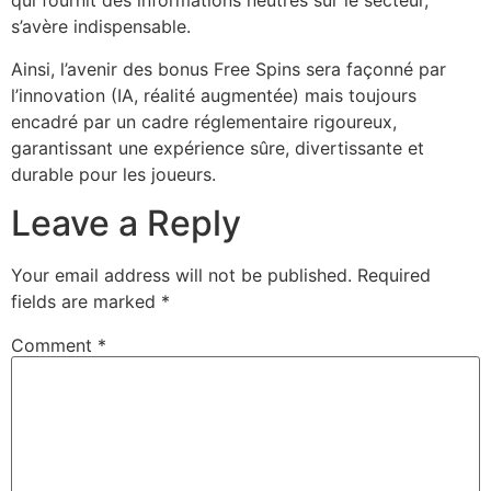
qui fournit des informations neutres sur le secteur,
s’avère indispensable.
Ainsi, l’avenir des bonus Free Spins sera façonné par
l’innovation (IA, réalité augmentée) mais toujours
encadré par un cadre réglementaire rigoureux,
garantissant une expérience sûre, divertissante et
durable pour les joueurs.
Leave a Reply
Your email address will not be published.
Required
fields are marked
*
Comment
*