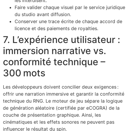
les interdisent.
Faire valider chaque visuel par le service juridique
du studio avant diffusion.
Conserver une trace écrite de chaque accord de
licence et des paiements de royalties.
7. L’expérience utilisateur :
immersion narrative vs.
conformité technique –
300 mots
Les développeurs doivent concilier deux exigences :
offrir une narration immersive et garantir la conformité
technique du RNG. Le moteur de jeu sépare la logique
de génération aléatoire (certifiée par eCOGRA) de la
couche de présentation graphique. Ainsi, les
cinématiques et les effets sonores ne peuvent pas
influencer le résultat du spin.