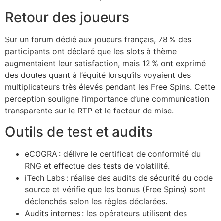
Retour des joueurs
Sur un forum dédié aux joueurs français, 78 % des
participants ont déclaré que les slots à thème
augmentaient leur satisfaction, mais 12 % ont exprimé
des doutes quant à l’équité lorsqu’ils voyaient des
multiplicateurs très élevés pendant les Free Spins. Cette
perception souligne l’importance d’une communication
transparente sur le RTP et le facteur de mise.
Outils de test et audits
eCOGRA : délivre le certificat de conformité du
RNG et effectue des tests de volatilité.
iTech Labs : réalise des audits de sécurité du code
source et vérifie que les bonus (Free Spins) sont
déclenchés selon les règles déclarées.
Audits internes : les opérateurs utilisent des