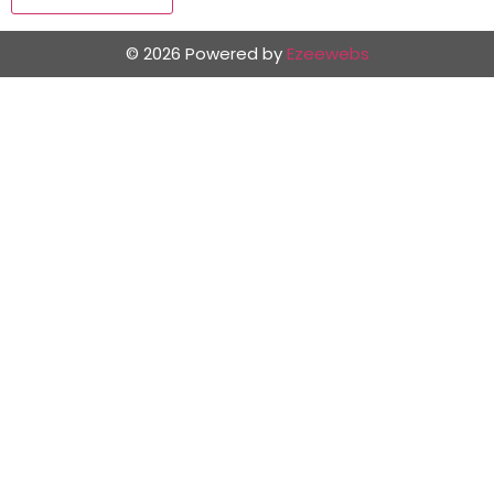
© 2026 Powered by
Ezeewebs