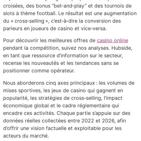
croisées, des bonus “bet‑and‑play” et des tournois de
slots à thème football. Le résultat est une augmentation
du « cross‑selling », c’est‑à‑dire la conversion des
parieurs en joueurs de casino et vice‑versa.
Pour découvrir les meilleures offres de
casino online
pendant la compétition, suivez nos analyses. Hubside,
en tant que ressource d’information sur le secteur,
recense les nouveautés et les tendances sans se
positionner comme opérateur.
Nous aborderons cinq axes principaux : les volumes de
mises sportives, les jeux de casino qui gagnent en
popularité, les stratégies de cross‑selling, l’impact
économique global et le cadre réglementaire qui
encadre ces activités. Chaque partie s’appuie sur des
données réelles collectées entre 2022 et 2026, afin
d’offrir une vision factuelle et exploitable pour les
acteurs du marché.