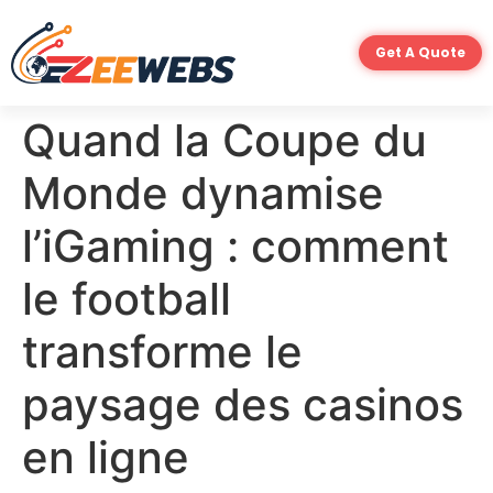
Get A Quote
Quand la Coupe du
Monde dynamise
l’iGaming : comment
le football
transforme le
paysage des casinos
en ligne