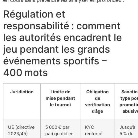
en cours sans prétendre les analyser en profondeur.
Régulation et
responsabilité : comment
les autorités encadrent le
jeu pendant les grands
événements sportifs –
400 mots
Juridiction
Limite de
Obligation
Sancti
mise pendant
de
type po
le tournoi
vérification
promoti
d’âge
abusiv
UE (directive
5 000 € par
KYC
Jusqu’à
2023/45)
pari quotidien
renforcé
5 % du