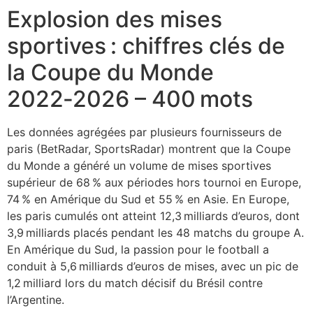
Explosion des mises
sportives : chiffres clés de
la Coupe du Monde
2022‑2026 – 400 mots
Les données agrégées par plusieurs fournisseurs de
paris (BetRadar, SportsRadar) montrent que la Coupe
du Monde a généré un volume de mises sportives
supérieur de 68 % aux périodes hors tournoi en Europe,
74 % en Amérique du Sud et 55 % en Asie. En Europe,
les paris cumulés ont atteint 12,3 milliards d’euros, dont
3,9 milliards placés pendant les 48 matchs du groupe A.
En Amérique du Sud, la passion pour le football a
conduit à 5,6 milliards d’euros de mises, avec un pic de
1,2 milliard lors du match décisif du Brésil contre
l’Argentine.