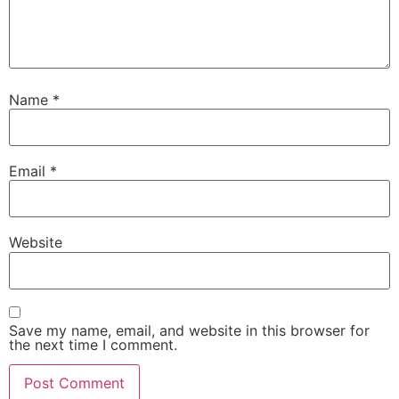
Name
*
Email
*
Website
Save my name, email, and website in this browser for
the next time I comment.