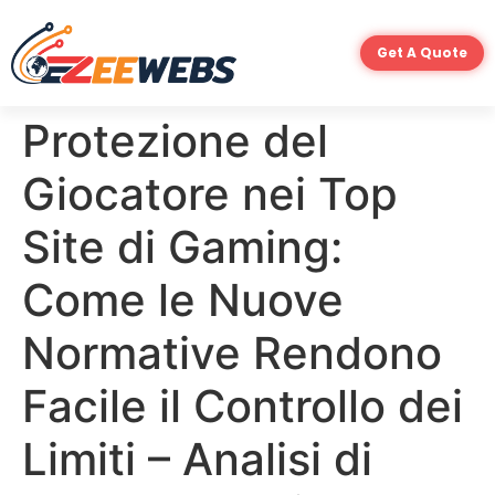
Get A Quote
Protezione del
Giocatore nei Top
Site di Gaming:
Come le Nuove
Normative Rendono
Facile il Controllo dei
Limiti – Analisi di