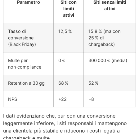
Parametro
Siti con
Siti senza limiti
limiti
attivi
attivi
Tasso di
12,5 %
15,8 % (ma con
conversione
25 % di
(Black Friday)
chargeback)
Multe per
0 €
300 000 € (media)
non‑compliance
Retention a 30 gg
68 %
52 %
NPS
+22
+8
I dati evidenziano che, pur con una conversione
leggermente inferiore, i siti responsabili mantengono
una clientela più stabile e riducono i costi legati a
chargeback e multe.