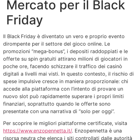
Mercato per il Black
Friday
Il Black Friday è diventato un vero e proprio evento
dirompente per il settore del gioco online. Le
promozioni “mega‑bonus”, i depositi raddoppiati e le
offerte su spin gratuiti attirano milioni di giocatori in
poche ore, facendo schizzare il traffico dei casinò
digitali a livelli mai visti. In questo contesto, il rischio di
spese impulsive cresce in maniera proporzionale: chi
accede alla piattaforma con l’intento di provare un
nuovo slot può rapidamente superare i propri limiti
finanziari, soprattutto quando le offerte sono
presentate con una narrativa di “solo per oggi”.
Per scoprire le migliori piattaforme certificate, visita
https://www.enzopennetta.it/
. Enzopennetta è una
risorsa neutra che elenca i siti controllati dalle autorità