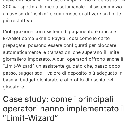
300 % rispetto alla media settimanale – il sistema invia
un avviso di “rischio” e suggerisce di attivare un limite
più restrittivo.
L’integrazione con i sistemi di pagamento è cruciale.
E‑wallet come Skrill o PayPal, così come le carte
prepagate, possono essere configurati per bloccare
automaticamente le transazioni che superano il limite
giornaliero impostato. Alcuni operatori offrono anche il
“Limit‑Wizard”, un assistente guidato che, passo dopo
passo, suggerisce il valore di deposito più adeguato in
base al budget dichiarato e al profilo di rischio del
giocatore.
Case study: come i principali
operatori hanno implementato il
“Limit‑Wizard”