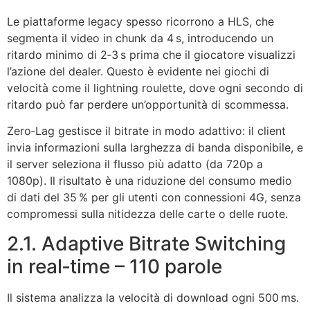
Le piattaforme legacy spesso ricorrono a HLS, che
segmenta il video in chunk da 4 s, introducendo un
ritardo minimo di 2‑3 s prima che il giocatore visualizzi
l’azione del dealer. Questo è evidente nei giochi di
velocità come il lightning roulette, dove ogni secondo di
ritardo può far perdere un’opportunità di scommessa.
Zero‑Lag gestisce il bitrate in modo adattivo: il client
invia informazioni sulla larghezza di banda disponibile, e
il server seleziona il flusso più adatto (da 720p a
1080p). Il risultato è una riduzione del consumo medio
di dati del 35 % per gli utenti con connessioni 4G, senza
compromessi sulla nitidezza delle carte o delle ruote.
2.1. Adaptive Bitrate Switching
in real‑time – 110 parole
Il sistema analizza la velocità di download ogni 500 ms.