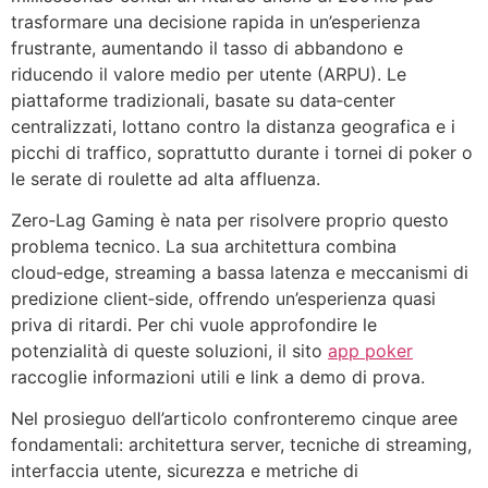
trasformare una decisione rapida in un’esperienza
frustrante, aumentando il tasso di abbandono e
riducendo il valore medio per utente (ARPU). Le
piattaforme tradizionali, basate su data‑center
centralizzati, lottano contro la distanza geografica e i
picchi di traffico, soprattutto durante i tornei di poker o
le serate di roulette ad alta affluenza.
Zero‑Lag Gaming è nata per risolvere proprio questo
problema tecnico. La sua architettura combina
cloud‑edge, streaming a bassa latenza e meccanismi di
predizione client‑side, offrendo un’esperienza quasi
priva di ritardi. Per chi vuole approfondire le
potenzialità di queste soluzioni, il sito
app poker
raccoglie informazioni utili e link a demo di prova.
Nel prosieguo dell’articolo confronteremo cinque aree
fondamentali: architettura server, tecniche di streaming,
interfaccia utente, sicurezza e metriche di