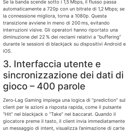
Se la banda scende sotto i 1,5 Mbps, il flusso passa
automaticamente a 720p con un bitrate di 1,2 Mbps; se
la connessione migliora, torna a 1080p. Questa
transizione avviene in meno di 200 ms, evitando
interruzioni visive. Gli operatori hanno riportato una
diminuzione del 22 % dei reclami relativi a “buffering”
durante le sessioni di blackjack su dispositivi Android e
iOS.
3. Interfaccia utente e
sincronizzazione dei dati di
gioco – 400 parole
Zero‑Lag Gaming impiega una logica di “prediction” sul
client per le azioni a risposta rapida, come il pulsante
“Hit” nel blackjack o “Take” nel baccarat. Quando il
giocatore preme il tasto, il client invia immediatamente
un messaggio di intent, visualizza l’animazione di carte