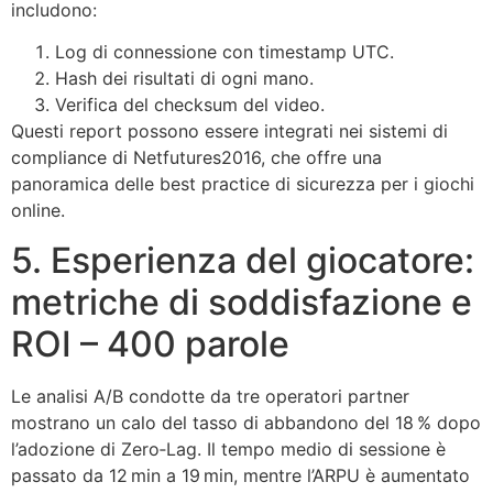
includono:
Log di connessione con timestamp UTC.
Hash dei risultati di ogni mano.
Verifica del checksum del video.
Questi report possono essere integrati nei sistemi di
compliance di Netfutures2016, che offre una
panoramica delle best practice di sicurezza per i giochi
online.
5. Esperienza del giocatore:
metriche di soddisfazione e
ROI – 400 parole
Le analisi A/B condotte da tre operatori partner
mostrano un calo del tasso di abbandono del 18 % dopo
l’adozione di Zero‑Lag. Il tempo medio di sessione è
passato da 12 min a 19 min, mentre l’ARPU è aumentato