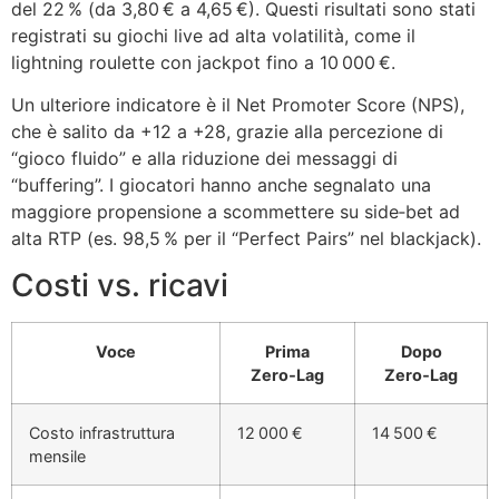
del 22 % (da 3,80 € a 4,65 €). Questi risultati sono stati
registrati su giochi live ad alta volatilità, come il
lightning roulette con jackpot fino a 10 000 €.
Un ulteriore indicatore è il Net Promoter Score (NPS),
che è salito da +12 a +28, grazie alla percezione di
“gioco fluido” e alla riduzione dei messaggi di
“buffering”. I giocatori hanno anche segnalato una
maggiore propensione a scommettere su side‑bet ad
alta RTP (es. 98,5 % per il “Perfect Pairs” nel blackjack).
Costi vs. ricavi
Voce
Prima
Dopo
Zero‑Lag
Zero‑Lag
Costo infrastruttura
12 000 €
14 500 €
mensile