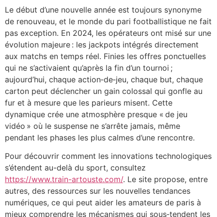
Le début d’une nouvelle année est toujours synonyme
de renouveau, et le monde du pari footballistique ne fait
pas exception. En 2024, les opérateurs ont misé sur une
évolution majeure : les jackpots intégrés directement
aux matchs en temps réel. Finies les offres ponctuelles
qui ne s’activaient qu’après la fin d’un tournoi ;
aujourd’hui, chaque action‑de‑jeu, chaque but, chaque
carton peut déclencher un gain colossal qui gonfle au
fur et à mesure que les parieurs misent. Cette
dynamique crée une atmosphère presque « de jeu
vidéo » où le suspense ne s’arrête jamais, même
pendant les phases les plus calmes d’une rencontre.
Pour découvrir comment les innovations technologiques
s’étendent au-delà du sport, consultez
https://www.train-artouste.com/
. Le site propose, entre
autres, des ressources sur les nouvelles tendances
numériques, ce qui peut aider les amateurs de paris à
mieux comprendre les mécanismes qui sous‑tendent les