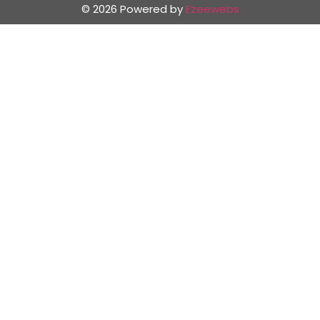
© 2026 Powered by
Ezeewebs