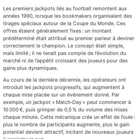
Les premiers jackpots liés au football remontent aux
années 1990, lorsque les bookmakers organisaient des
tirages spéciaux autour de la Coupe du Monde. Ces
offres étaient généralement fixes : un montant
prédéterminé était attribué au premier parieur à deviner
correctement le champion. Le concept était simple,
mais limité ; il ne tenait pas compte de l’évolution du
marché ni de l’appétit croissant des joueurs pour des
gains plus dynamiques.
Au cours de la dernière décennie, les opérateurs ont
introduit les jackpots progressifs, qui augmentent à
chaque mise placée sur un événement donné. Par
exemple, un jackpot « Match‑Day » peut commencer à
10 000 €, puis grimper de 0,5 % du volume des mises
chaque minute. Cette mécanique crée un effet de foule :
plus le nombre de participants augmente, plus le gain
potentiel devient attractif, incitant de nouveaux joueurs