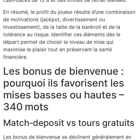
cash‑backs de 15 % et des limites de retrait élevées.
En résumé, le profil du joueur résulte d’une combinaison
de motivations (jackpot, divertissement ou
investissement), de la taille de la bankroll et de la
tolérance au risque. Identifier ces éléments dès le
départ permet de choisir le niveau de mise qui
maximise le plaisir tout en préservant la santé
financière.
Les bonus de bienvenue :
pourquoi ils favorisent les
mises basses ou hautes –
340 mots
Match‑deposit vs tours gratuits
Les bonus de bienvenue se déclinent généralement en