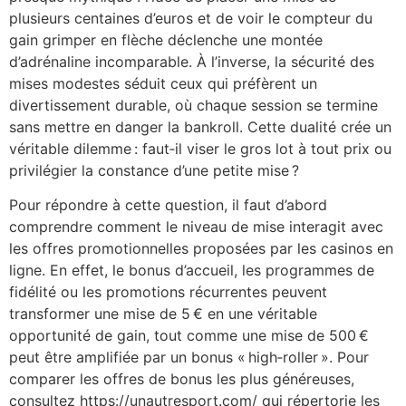
plusieurs centaines d’euros et de voir le compteur du
gain grimper en flèche déclenche une montée
d’adrénaline incomparable. À l’inverse, la sécurité des
mises modestes séduit ceux qui préfèrent un
divertissement durable, où chaque session se termine
sans mettre en danger la bankroll. Cette dualité crée un
véritable dilemme : faut‑il viser le gros lot à tout prix ou
privilégier la constance d’une petite mise ?
Pour répondre à cette question, il faut d’abord
comprendre comment le niveau de mise interagit avec
les offres promotionnelles proposées par les casinos en
ligne. En effet, le bonus d’accueil, les programmes de
fidélité ou les promotions récurrentes peuvent
transformer une mise de 5 € en une véritable
opportunité de gain, tout comme une mise de 500 €
peut être amplifiée par un bonus « high‑roller ». Pour
comparer les offres de bonus les plus généreuses,
consultez https://unautresport.com/ qui répertorie les