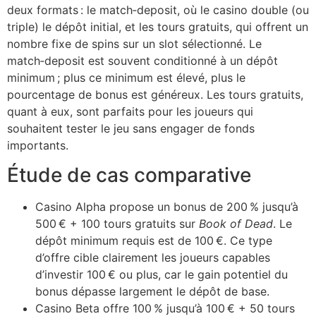
deux formats : le match‑deposit, où le casino double (ou
triple) le dépôt initial, et les tours gratuits, qui offrent un
nombre fixe de spins sur un slot sélectionné. Le
match‑deposit est souvent conditionné à un dépôt
minimum ; plus ce minimum est élevé, plus le
pourcentage de bonus est généreux. Les tours gratuits,
quant à eux, sont parfaits pour les joueurs qui
souhaitent tester le jeu sans engager de fonds
importants.
Étude de cas comparative
Casino Alpha propose un bonus de 200 % jusqu’à
500 € + 100 tours gratuits sur
Book of Dead
. Le
dépôt minimum requis est de 100 €. Ce type
d’offre cible clairement les joueurs capables
d’investir 100 € ou plus, car le gain potentiel du
bonus dépasse largement le dépôt de base.
Casino Beta offre 100 % jusqu’à 100 € + 50 tours