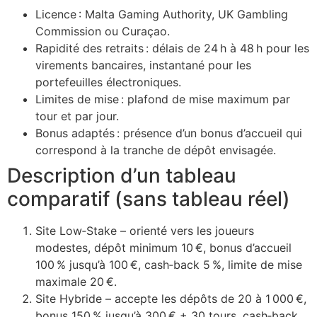
Licence : Malta Gaming Authority, UK Gambling
Commission ou Curaçao.
Rapidité des retraits : délais de 24 h à 48 h pour les
virements bancaires, instantané pour les
portefeuilles électroniques.
Limites de mise : plafond de mise maximum par
tour et par jour.
Bonus adaptés : présence d’un bonus d’accueil qui
correspond à la tranche de dépôt envisagée.
Description d’un tableau
comparatif (sans tableau réel)
Site Low‑Stake – orienté vers les joueurs
modestes, dépôt minimum 10 €, bonus d’accueil
100 % jusqu’à 100 €, cash‑back 5 %, limite de mise
maximale 20 €.
Site Hybride – accepte les dépôts de 20 à 1 000 €,
bonus 150 % jusqu’à 300 € + 30 tours, cash‑back