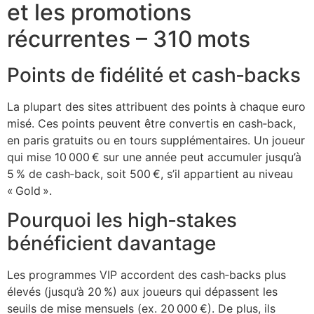
et les promotions
récurrentes – 310 mots
Points de fidélité et cash‑backs
La plupart des sites attribuent des points à chaque euro
misé. Ces points peuvent être convertis en cash‑back,
en paris gratuits ou en tours supplémentaires. Un joueur
qui mise 10 000 € sur une année peut accumuler jusqu’à
5 % de cash‑back, soit 500 €, s’il appartient au niveau
« Gold ».
Pourquoi les high‑stakes
bénéficient davantage
Les programmes VIP accordent des cash‑backs plus
élevés (jusqu’à 20 %) aux joueurs qui dépassent les
seuils de mise mensuels (ex. 20 000 €). De plus, ils