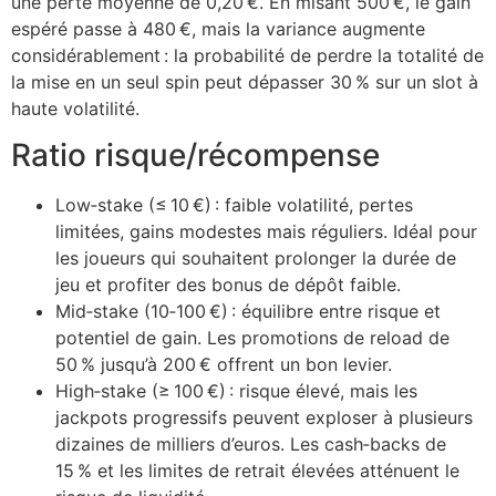
une perte moyenne de 0,20 €. En misant 500 €, le gain
espéré passe à 480 €, mais la variance augmente
considérablement : la probabilité de perdre la totalité de
la mise en un seul spin peut dépasser 30 % sur un slot à
haute volatilité.
Ratio risque/récompense
Low‑stake (≤ 10 €) : faible volatilité, pertes
limitées, gains modestes mais réguliers. Idéal pour
les joueurs qui souhaitent prolonger la durée de
jeu et profiter des bonus de dépôt faible.
Mid‑stake (10‑100 €) : équilibre entre risque et
potentiel de gain. Les promotions de reload de
50 % jusqu’à 200 € offrent un bon levier.
High‑stake (≥ 100 €) : risque élevé, mais les
jackpots progressifs peuvent exploser à plusieurs
dizaines de milliers d’euros. Les cash‑backs de
15 % et les limites de retrait élevées atténuent le