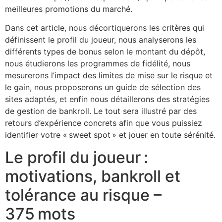
meilleures promotions du marché.
Dans cet article, nous décortiquerons les critères qui
définissent le profil du joueur, nous analyserons les
différents types de bonus selon le montant du dépôt,
nous étudierons les programmes de fidélité, nous
mesurerons l’impact des limites de mise sur le risque et
le gain, nous proposerons un guide de sélection des
sites adaptés, et enfin nous détaillerons des stratégies
de gestion de bankroll. Le tout sera illustré par des
retours d’expérience concrets afin que vous puissiez
identifier votre « sweet spot » et jouer en toute sérénité.
Le profil du joueur :
motivations, bankroll et
tolérance au risque –
375 mots