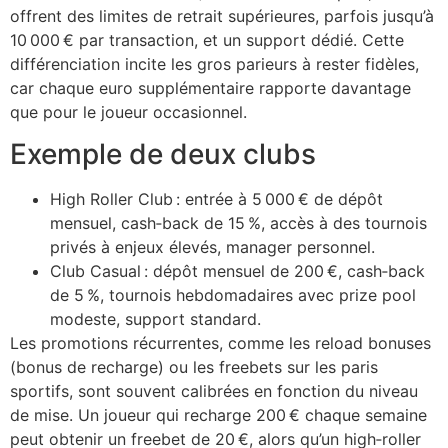
offrent des limites de retrait supérieures, parfois jusqu’à
10 000 € par transaction, et un support dédié. Cette
différenciation incite les gros parieurs à rester fidèles,
car chaque euro supplémentaire rapporte davantage
que pour le joueur occasionnel.
Exemple de deux clubs
High Roller Club : entrée à 5 000 € de dépôt
mensuel, cash‑back de 15 %, accès à des tournois
privés à enjeux élevés, manager personnel.
Club Casual : dépôt mensuel de 200 €, cash‑back
de 5 %, tournois hebdomadaires avec prize pool
modeste, support standard.
Les promotions récurrentes, comme les reload bonuses
(bonus de recharge) ou les freebets sur les paris
sportifs, sont souvent calibrées en fonction du niveau
de mise. Un joueur qui recharge 200 € chaque semaine
peut obtenir un freebet de 20 €, alors qu’un high‑roller