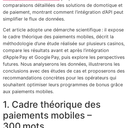
comparaisons détaillées des solutions de domotique et
de paiement, montrant comment l’intégration d’API peut
simplifier le flux de données.
Cet article adopte une démarche scientifique : il expose
le cadre théorique des paiements mobiles, décrit la
méthodologie d’une étude réalisée sur plusieurs casinos,
compare les résultats avant et après l’intégration
d’Apple Pay et Google Pay, puis explore les perspectives
futures. Nous analyserons les données, illustrerons les
conclusions avec des études de cas et proposerons des
recommandations concrètes pour les opérateurs qui
souhaitent optimiser leurs programmes de bonus grâce
aux paiements mobiles.
1. Cadre théorique des
paiements mobiles –
300 mots