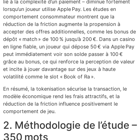
lié à la complexité d’un paiement – diminue fortement
lorsqu’un joueur utilise Apple Pay. Les études en
comportement consommateur montrent que la
réduction de la friction augmente la propension à
accepter des offres additionnelles, comme les bonus de
dépôt « match » de 100 % jusqu’à 200 €. Dans un casino
en ligne fiable, un joueur qui dépose 50 € via Apple Pay
peut immédiatement voir son solde passer à 100 €
grâce au bonus, ce qui renforce la perception de valeur
et incite à jouer davantage sur des jeux à haute
volatilité comme le slot « Book of Ra ».
En résumé, la tokenisation sécurise la transaction, le
modèle économique rend les frais attractifs, et la
réduction de la friction influence positivement le
comportement de jeu.
2. Méthodologie de l’étude –
350 mots