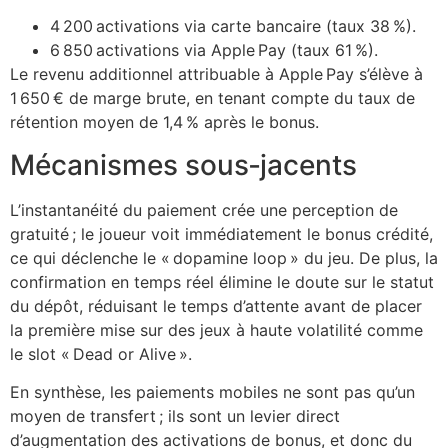
4 200 activations via carte bancaire (taux 38 %).
6 850 activations via Apple Pay (taux 61 %).
Le revenu additionnel attribuable à Apple Pay s’élève à
1 650 € de marge brute, en tenant compte du taux de
rétention moyen de 1,4 % après le bonus.
Mécanismes sous‑jacents
L’instantanéité du paiement crée une perception de
gratuité ; le joueur voit immédiatement le bonus crédité,
ce qui déclenche le « dopamine loop » du jeu. De plus, la
confirmation en temps réel élimine le doute sur le statut
du dépôt, réduisant le temps d’attente avant de placer
la première mise sur des jeux à haute volatilité comme
le slot « Dead or Alive ».
En synthèse, les paiements mobiles ne sont pas qu’un
moyen de transfert ; ils sont un levier direct
d’augmentation des activations de bonus, et donc du