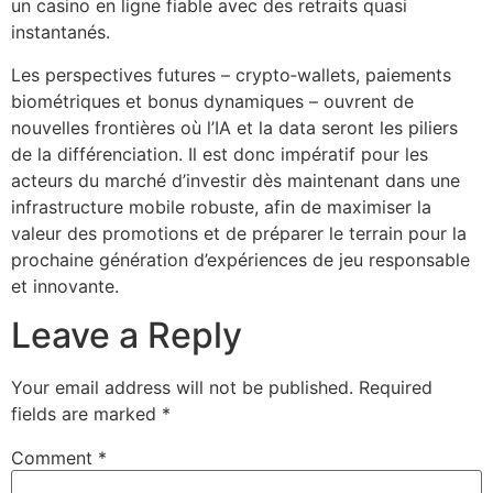
un casino en ligne fiable avec des retraits quasi
instantanés.
Les perspectives futures – crypto‑wallets, paiements
biométriques et bonus dynamiques – ouvrent de
nouvelles frontières où l’IA et la data seront les piliers
de la différenciation. Il est donc impératif pour les
acteurs du marché d’investir dès maintenant dans une
infrastructure mobile robuste, afin de maximiser la
valeur des promotions et de préparer le terrain pour la
prochaine génération d’expériences de jeu responsable
et innovante.
Leave a Reply
Your email address will not be published.
Required
fields are marked
*
Comment
*