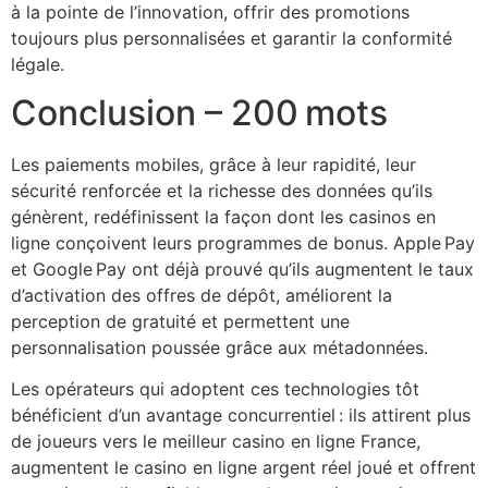
à la pointe de l’innovation, offrir des promotions
toujours plus personnalisées et garantir la conformité
légale.
Conclusion – 200 mots
Les paiements mobiles, grâce à leur rapidité, leur
sécurité renforcée et la richesse des données qu’ils
génèrent, redéfinissent la façon dont les casinos en
ligne conçoivent leurs programmes de bonus. Apple Pay
et Google Pay ont déjà prouvé qu’ils augmentent le taux
d’activation des offres de dépôt, améliorent la
perception de gratuité et permettent une
personnalisation poussée grâce aux métadonnées.
Les opérateurs qui adoptent ces technologies tôt
bénéficient d’un avantage concurrentiel : ils attirent plus
de joueurs vers le meilleur casino en ligne France,
augmentent le casino en ligne argent réel joué et offrent