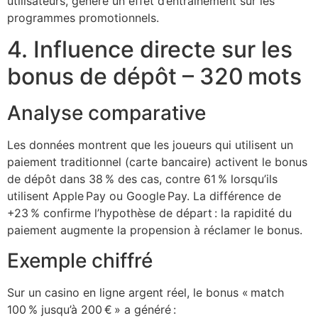
utilisateurs, génère un effet d’entraînement sur les
programmes promotionnels.
4. Influence directe sur les
bonus de dépôt – 320 mots
Analyse comparative
Les données montrent que les joueurs qui utilisent un
paiement traditionnel (carte bancaire) activent le bonus
de dépôt dans 38 % des cas, contre 61 % lorsqu’ils
utilisent Apple Pay ou Google Pay. La différence de
+23 % confirme l’hypothèse de départ : la rapidité du
paiement augmente la propension à réclamer le bonus.
Exemple chiffré
Sur un casino en ligne argent réel, le bonus « match
100 % jusqu’à 200 € » a généré :