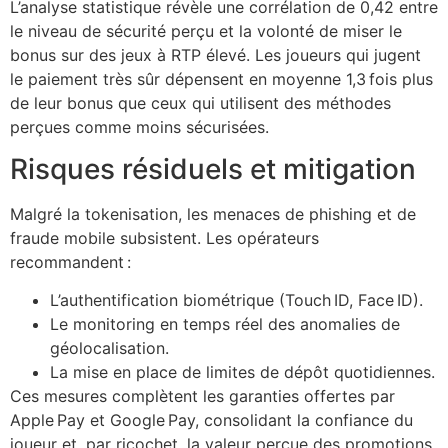
L’analyse statistique révèle une corrélation de 0,42 entre
le niveau de sécurité perçu et la volonté de miser le
bonus sur des jeux à RTP élevé. Les joueurs qui jugent
le paiement très sûr dépensent en moyenne 1,3 fois plus
de leur bonus que ceux qui utilisent des méthodes
perçues comme moins sécurisées.
Risques résiduels et mitigation
Malgré la tokenisation, les menaces de phishing et de
fraude mobile subsistent. Les opérateurs
recommandent :
L’authentification biométrique (Touch ID, Face ID).
Le monitoring en temps réel des anomalies de
géolocalisation.
La mise en place de limites de dépôt quotidiennes.
Ces mesures complètent les garanties offertes par
Apple Pay et Google Pay, consolidant la confiance du
joueur et, par ricochet, la valeur perçue des promotions.