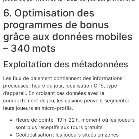
6. Optimisation des
programmes de bonus
grâce aux données mobiles
– 340 mots
Exploitation des métadonnées
Les flux de paiement contiennent des informations
précieuses : heure du jour, localisation GPS, type
d’appareil. En croisant ces données avec le
comportement de jeu, les casinos peuvent segmenter
leurs joueurs en micro‑profils.
Heure de pointe : 19 h–22 h, moment où les joueurs
sont plus réceptifs aux tours gratuits.
Géolocalisation : les joueurs situés en zones