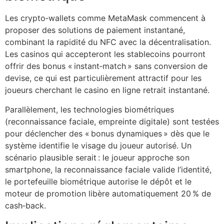
Les crypto‑wallets comme MetaMask commencent à
proposer des solutions de paiement instantané,
combinant la rapidité du NFC avec la décentralisation.
Les casinos qui accepteront les stablecoins pourront
offrir des bonus « instant‑match » sans conversion de
devise, ce qui est particulièrement attractif pour les
joueurs cherchant le casino en ligne retrait instantané.
Parallèlement, les technologies biométriques
(reconnaissance faciale, empreinte digitale) sont testées
pour déclencher des « bonus dynamiques » dès que le
système identifie le visage du joueur autorisé. Un
scénario plausible serait : le joueur approche son
smartphone, la reconnaissance faciale valide l’identité,
le portefeuille biométrique autorise le dépôt et le
moteur de promotion libère automatiquement 20 % de
cash‑back.