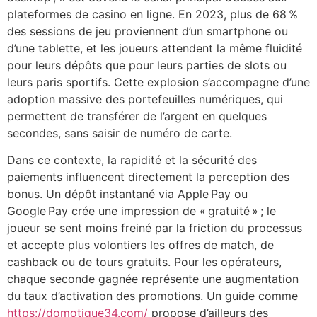
plateformes de casino en ligne. En 2023, plus de 68 %
des sessions de jeu proviennent d’un smartphone ou
d’une tablette, et les joueurs attendent la même fluidité
pour leurs dépôts que pour leurs parties de slots ou
leurs paris sportifs. Cette explosion s’accompagne d’une
adoption massive des portefeuilles numériques, qui
permettent de transférer de l’argent en quelques
secondes, sans saisir de numéro de carte.
Dans ce contexte, la rapidité et la sécurité des
paiements influencent directement la perception des
bonus. Un dépôt instantané via Apple Pay ou
Google Pay crée une impression de « gratuité » ; le
joueur se sent moins freiné par la friction du processus
et accepte plus volontiers les offres de match, de
cashback ou de tours gratuits. Pour les opérateurs,
chaque seconde gagnée représente une augmentation
du taux d’activation des promotions. Un guide comme
https://domotique34.com/
propose d’ailleurs des