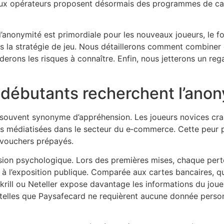
breux opérateurs proposent désormais des programmes de cas
l’anonymité est primordiale pour les nouveaux joueurs, le 
ns la stratégie de jeu. Nous détaillerons comment combiner 
derons les risques à connaître. Enfin, nous jetterons un re
s débutants recherchent l’ano
 souvent synonyme d’appréhension. Les joueurs novices crai
es médiatisées dans le secteur du e‑commerce. Cette peur 
s vouchers prépayés.
sion psychologique. Lors des premières mises, chaque pert
ié à l’exposition publique. Comparée aux cartes bancaires, 
Skrill ou Neteller expose davantage les informations du jou
telles que Paysafecard ne requièrent aucune donnée personn