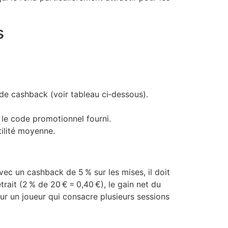
s
de cashback (voir tableau ci‑dessous).
r le code promotionnel fourni.
tilité moyenne.
vec un cashback de 5 % sur les mises, il doit
ait (2 % de 20 € = 0,40 €), le gain net du
our un joueur qui consacre plusieurs sessions