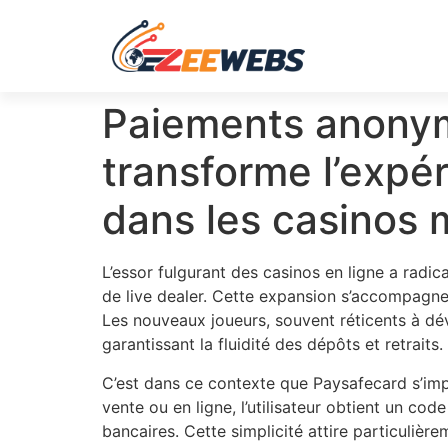
Paiements anonym
transforme l’expé
dans les casinos
L’essor fulgurant des casinos en ligne a radi
de live dealer. Cette expansion s’accompagne 
Les nouveaux joueurs, souvent réticents à dév
garantissant la fluidité des dépôts et retraits.
C’est dans ce contexte que Paysafecard s’i
vente ou en ligne, l’utilisateur obtient un co
bancaires. Cette simplicité attire particulièr