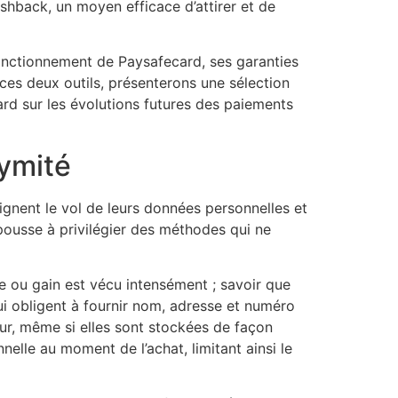
hback, un moyen efficace d’attirer et de
fonctionnement de Paysafecard, ses garanties
ces deux outils, présenterons une sélection
gard sur les évolutions futures des paiements
nymité
gnent le vol de leurs données personnelles et
pousse à privilégier des méthodes qui ne
e ou gain est vécu intensément ; savoir que
qui obligent à fournir nom, adresse et numéro
eur, même si elles sont stockées de façon
elle au moment de l’achat, limitant ainsi le