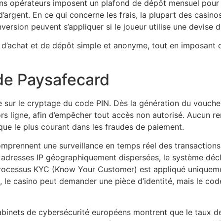
ains opérateurs imposent un plafond de dépôt mensuel pour
d’argent. En ce qui concerne les frais, la plupart des casin
ersion peuvent s’appliquer si le joueur utilise une devise di
s d’achat et de dépôt simple et anonyme, tout en imposant d
 de Paysafecard
sur le cryptage du code PIN. Dès la génération du voucher, 
rs ligne, afin d’empêcher tout accès non autorisé. Aucun r
aque le plus courant dans les fraudes de paiement.
mprennent une surveillance en temps réel des transactions s
 adresses IP géographiquement dispersées, le système décl
le processus KYC (Know Your Customer) est appliqué uniqueme
, le casino peut demander une pièce d’identité, mais le co
inets de cybersécurité européens montrent que le taux de