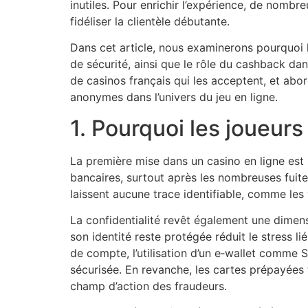
inutiles. Pour enrichir l’expérience, de nom
fidéliser la clientèle débutante.
Dans cet article, nous examinerons pourquoi 
de sécurité, ainsi que le rôle du cashback da
de casinos français qui les acceptent, et abor
anonymes dans l’univers du jeu en ligne.
1. Pourquoi les joueur
La première mise dans un casino en ligne est
bancaires, surtout après les nombreuses fuit
laissent aucune trace identifiable, comme le
La confidentialité revêt également une dimen
son identité reste protégée réduit le stress l
de compte, l’utilisation d’un e‑wallet comme 
sécurisée. En revanche, les cartes prépayées 
champ d’action des fraudeurs.