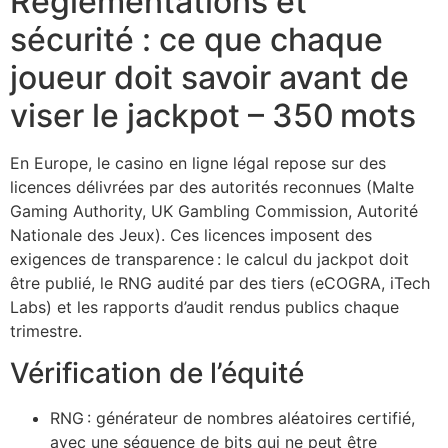
Réglementations et
sécurité : ce que chaque
joueur doit savoir avant de
viser le jackpot – 350 mots
En Europe, le casino en ligne légal repose sur des
licences délivrées par des autorités reconnues (Malte
Gaming Authority, UK Gambling Commission, Autorité
Nationale des Jeux). Ces licences imposent des
exigences de transparence : le calcul du jackpot doit
être publié, le RNG audité par des tiers (eCOGRA, iTech
Labs) et les rapports d’audit rendus publics chaque
trimestre.
Vérification de l’équité
RNG : générateur de nombres aléatoires certifié,
avec une séquence de bits qui ne peut être