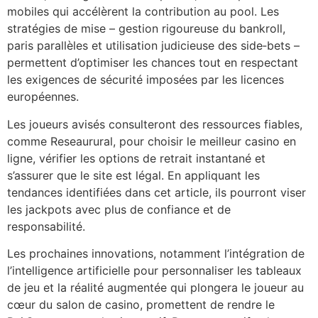
mobiles qui accélèrent la contribution au pool. Les
stratégies de mise – gestion rigoureuse du bankroll,
paris parallèles et utilisation judicieuse des side‑bets –
permettent d’optimiser les chances tout en respectant
les exigences de sécurité imposées par les licences
européennes.
Les joueurs avisés consulteront des ressources fiables,
comme Reseaurural, pour choisir le meilleur casino en
ligne, vérifier les options de retrait instantané et
s’assurer que le site est légal. En appliquant les
tendances identifiées dans cet article, ils pourront viser
les jackpots avec plus de confiance et de
responsabilité.
Les prochaines innovations, notamment l’intégration de
l’intelligence artificielle pour personnaliser les tableaux
de jeu et la réalité augmentée qui plongera le joueur au
cœur du salon de casino, promettent de rendre le