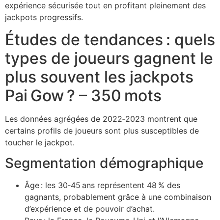
expérience sécurisée tout en profitant pleinement des
jackpots progressifs.
Études de tendances : quels
types de joueurs gagnent le
plus souvent les jackpots
Pai Gow ? – 350 mots
Les données agrégées de 2022‑2023 montrent que
certains profils de joueurs sont plus susceptibles de
toucher le jackpot.
Segmentation démographique
Âge : les 30‑45 ans représentent 48 % des
gagnants, probablement grâce à une combinaison
d’expérience et de pouvoir d’achat.