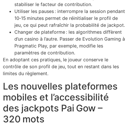
stabiliser le facteur de contribution.
Utiliser les pauses : interrompre la session pendant
10‑15 minutes permet de réinitialiser le profil de
jeu, ce qui peut rafraîchir la probabilité de jackpot.
Changer de plateforme : les algorithmes diffèrent
d’un casino à l’autre. Passer de Evolution Gaming à
Pragmatic Play, par exemple, modifie les
paramètres de contribution.
En adoptant ces pratiques, le joueur conserve le
contrôle de son profil de jeu, tout en restant dans les
limites du règlement.
Les nouvelles plateformes
mobiles et l’accessibilité
des jackpots Pai Gow –
320 mots