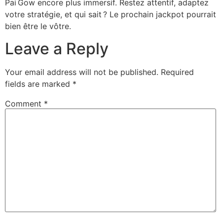
Pai Gow encore plus immersif. Restez attentif, adaptez
votre stratégie, et qui sait ? Le prochain jackpot pourrait
bien être le vôtre.
Leave a Reply
Your email address will not be published.
Required
fields are marked
*
Comment
*