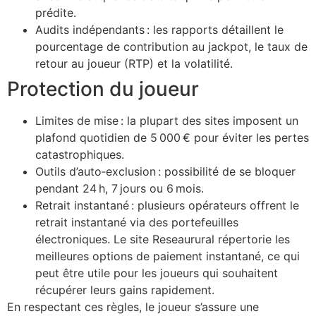
prédite.
Audits indépendants : les rapports détaillent le
pourcentage de contribution au jackpot, le taux de
retour au joueur (RTP) et la volatilité.
Protection du joueur
Limites de mise : la plupart des sites imposent un
plafond quotidien de 5 000 € pour éviter les pertes
catastrophiques.
Outils d’auto‑exclusion : possibilité de se bloquer
pendant 24 h, 7 jours ou 6 mois.
Retrait instantané : plusieurs opérateurs offrent le
retrait instantané via des portefeuilles
électroniques. Le site Reseaurural répertorie les
meilleures options de paiement instantané, ce qui
peut être utile pour les joueurs qui souhaitent
récupérer leurs gains rapidement.
En respectant ces règles, le joueur s’assure une