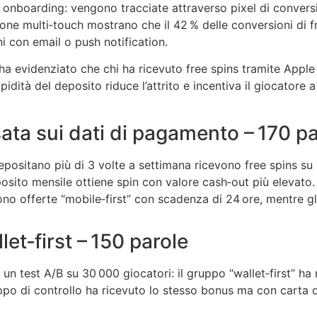
i onboarding: vengono tracciate attraverso pixel di conversi
zione multi‑touch mostrano che il 42 % delle conversioni di f
ni con email o push notification.
ha evidenziato che chi ha ricevuto free spins tramite Apple 
dità del deposito riduce l’attrito e incentiva il giocatore a 
ata sui dati di pagamento – 170 p
positano più di 3 volte a settimana ricevono free spins su sl
osito mensile ottiene spin con valore cash‑out più elevato.
evono offerte “mobile‑first” con scadenza di 24 ore, mentre 
let‑first – 150 parole
 test A/B su 30 000 giocatori: il gruppo “wallet‑first” ha r
po di controllo ha ricevuto lo stesso bonus ma con carta di 