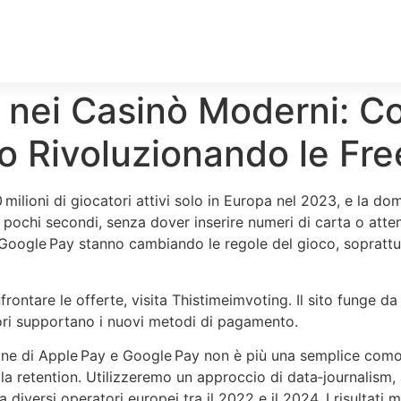
 nei Casinò Moderni: C
 Rivoluzionando le Fre
milioni di giocatori attivi solo in Europa nel 2023, e la do
n pochi secondi, senza dover inserire numeri di carta o atte
 Google Pay stanno cambiando le regole del gioco, soprattut
rontare le offerte, visita Thistimeimvoting. Il sito funge d
tori supportano i nuovi metodi di pagamento.
azione di Apple Pay e Google Pay non è più una semplice com
la retention. Utilizzeremo un approccio di data‑journalism,
 diversi operatori europei tra il 2022 e il 2024. I risultati