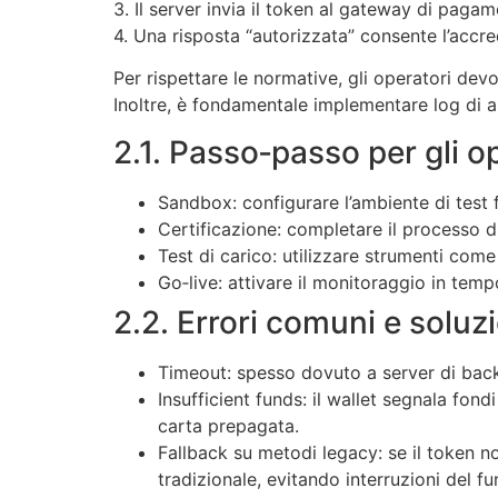
3. Il server invia il token al gateway di paga
4. Una risposta “autorizzata” consente l’accr
Per rispettare le normative, gli operatori dev
Inoltre, è fondamentale implementare log di au
2.1. Passo‑passo per gli o
Sandbox: configurare l’ambiente di test 
Certificazione: completare il processo di
Test di carico: utilizzare strumenti com
Go‑live: attivare il monitoraggio in temp
2.2. Errori comuni e soluzi
Timeout: spesso dovuto a server di backe
Insufficient funds: il wallet segnala fon
carta prepagata.
Fallback su metodi legacy: se il token n
tradizionale, evitando interruzioni del fu