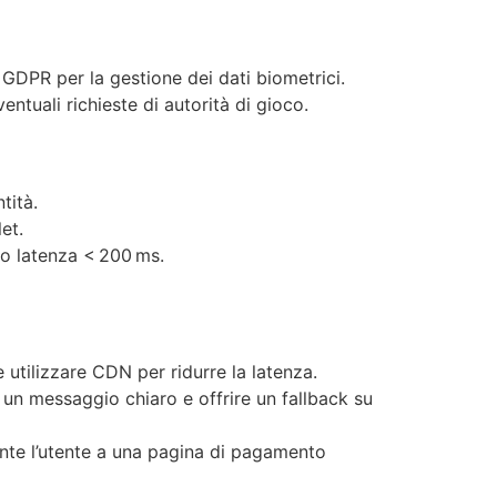
l GDPR per la gestione dei dati biometrici.
ntuali richieste di autorità di gioco.
tità.
et.
do latenza < 200 ms.
utilizzare CDN per ridurre la latenza.
e un messaggio chiaro e offrire un fallback su
ente l’utente a una pagina di pagamento