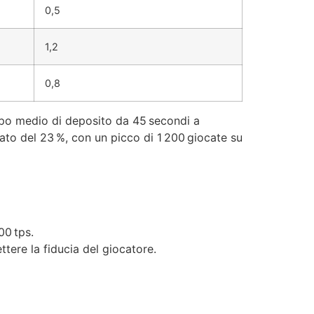
0,5
1,2
0,8
mpo medio di deposito da 45 secondi a
ato del 23 %, con un picco di 1 200 giocate su
00 tps.
tere la fiducia del giocatore.