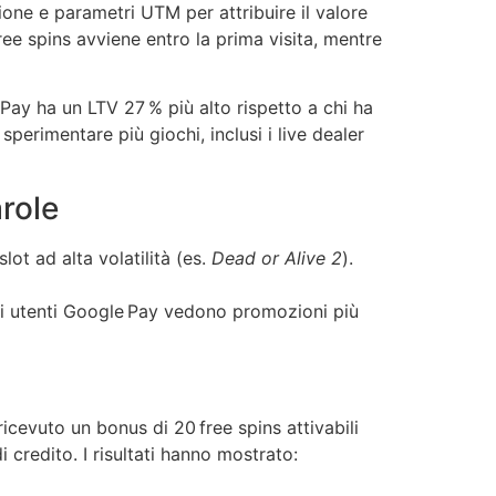
one e parametri UTM per attribuire il valore
ree spins avviene entro la prima visita, mentre
Pay ha un LTV 27 % più alto rispetto a chi ha
sperimentare più giochi, inclusi i live dealer
arole
ot ad alta volatilità (es.
Dead or Alive 2
).
gli utenti Google Pay vedono promozioni più
icevuto un bonus di 20 free spins attivabili
credito. I risultati hanno mostrato: