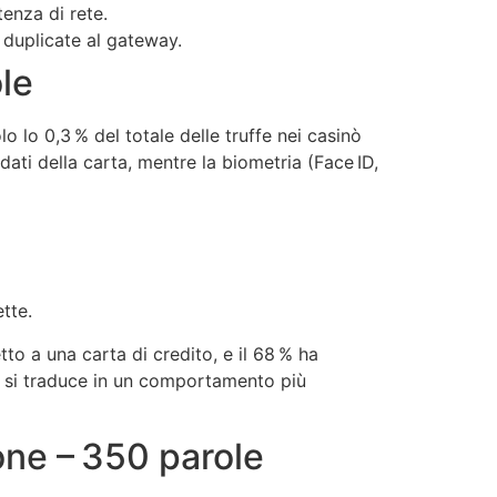
enza di rete.
 duplicate al gateway.
ole
 lo 0,3 % del totale delle truffe nei casinò
 dati della carta, mentre la biometria (Face ID,
tte.
to a una carta di credito, e il 68 % ha
, si traduce in un comportamento più
ione – 350 parole