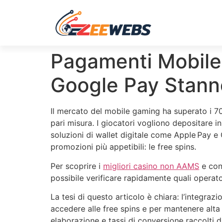
Pagamenti Mobile
Google Pay Stanno
Il mercato del mobile gaming ha superato i 70 
pari misura. I giocatori vogliono depositare i
soluzioni di wallet digitale come Apple Pay e
promozioni più appetibili: le free spins.
Per scoprire i
migliori casino non AAMS
e conf
possibile verificare rapidamente quali opera
La tesi di questo articolo è chiara: l’integr
accedere alle free spins e per mantenere alta 
elaborazione e tassi di conversione raccolti da