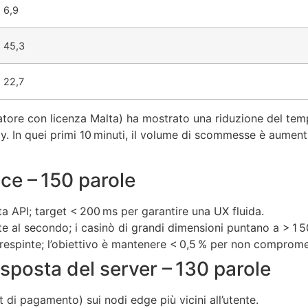
6,9
45,3
22,7
eratore con licenza Malta) ha mostrato una riduzione del te
. In quei primi 10 minuti, il volume di scommesse è aument
ce – 150 parole
a API; target < 200 ms per garantire una UX fluida.
e al secondo; i casinò di grandi dimensioni puntano a > 1 5
 respinte; l’obiettivo è mantenere < 0,5 % per non compromet
isposta del server – 130 parole
pt di pagamento) sui nodi edge più vicini all’utente.