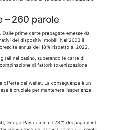
e – 260 parole
le. Dalle prime carte prepagate emesse da
nativi dei dispositivi mobili. Nel 2023 il
 crescita annua del 18 % rispetto al 2022.
itali nei casinò, superando le carte di
a combinazione di fattori: tokenizzazione
.
za offerta dai wallet. La conseguenza è un
tesa è cruciale per mantenere l’esperienza
niti, Google Pay domina il 23 % dei pagamenti,
dei nuovi utenti utilizza wallet mobile, spinto