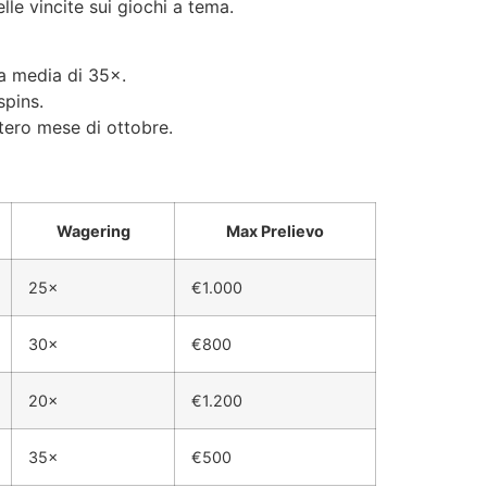
lle vincite sui giochi a tema.
la media di 35×.
spins.
ntero mese di ottobre.
Wagering
Max Prelievo
25×
€1.000
30×
€800
20×
€1.200
35×
€500