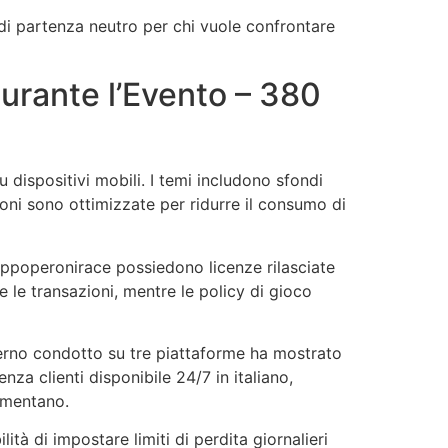
di partenza neutro per chi vuole confrontare
durante l’Evento – 380
 dispositivi mobili. I temi includono sfondi
zioni sono ottimizzate per ridurre il consumo di
Gruppoperonirace possiedono licenze rilasciate
 le transazioni, mentre le policy di gioco
nterno condotto su tre piattaforme ha mostrato
nza clienti disponibile 24/7 in italiano,
aumentano.
lità di impostare limiti di perdita giornalieri