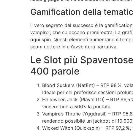
Gamification della tematic
Il vero segreto del successo è la gamification
vampiro”, che sbloccano premi extra. La grafi
ogni spin. Questi elementi aumentano il temp
scommettere in un’avventura narrativa.
Le Slot più Spaventose:
400 parole
Blood Suckers (NetEnt) – RTP 98 %, volati
Ideale per chi preferisce sessioni prolun
Halloween Jack (Play’n GO) – RTP 96,5 %,
vincere fino a 500× la puntata.
Vampire’s Throne (Yggdrasil) – RTP 95,8 %
rendendo possibile un jackpot di 10.000
Wicked Witch (Quickspin) – RTP 97,2 %, v