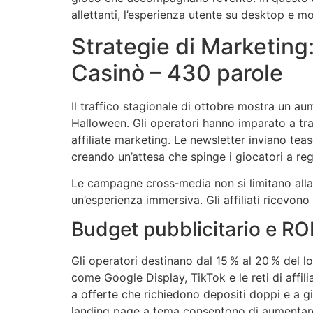
allettanti, l’esperienza utente su desktop e mob
Strategie di Marketing
Casinò – 430 parole
Il traffico stagionale di ottobre mostra un au
Halloween. Gli operatori hanno imparato a tr
affiliate marketing. Le newsletter inviano tea
creando un’attesa che spinge i giocatori a reg
Le campagne cross‑media non si limitano alla 
un’esperienza immersiva. Gli affiliati ricevono
Budget pubblicitario e ROI
Gli operatori destinano dal 15 % al 20 % del 
come Google Display, TikTok e le reti di affil
a offerte che richiedono depositi doppi e a gir
landing page a tema consentono di aumentare i