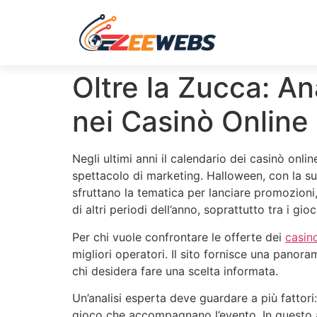
Oltre la Zucca: An
nei Casinò Online
Negli ultimi anni il calendario dei casinò onl
spettacolo di marketing. Halloween, con la sua
sfruttano la tematica per lanciare promozioni,
di altri periodi dell’anno, soprattutto tra i gio
Per chi vuole confrontare le offerte dei
casin
migliori operatori. Il sito fornisce una panor
chi desidera fare una scelta informata.
Un’analisi esperta deve guardare a più fattori
gioco che accompagnano l’evento. In questo ar