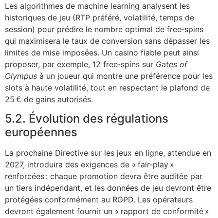
Les algorithmes de machine learning analysent les
historiques de jeu (RTP préféré, volatilité, temps de
session) pour prédire le nombre optimal de free‑spins
qui maximisera le taux de conversion sans dépasser les
limites de mise imposées. Un casino fiable peut ainsi
proposer, par exemple, 12 free‑spins sur
Gates of
Olympus
à un joueur qui montre une préférence pour les
slots à haute volatilité, tout en respectant le plafond de
25 € de gains autorisés.
5.2. Évolution des régulations
européennes
La prochaine Directive sur les jeux en ligne, attendue en
2027, introduira des exigences de « fair‑play »
renforcées : chaque promotion devra être auditée par
un tiers indépendant, et les données de jeu devront être
protégées conformément au RGPD. Les opérateurs
devront également fournir un « rapport de conformité »