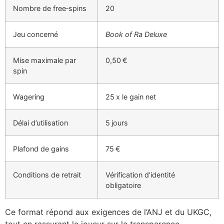
Nombre de free‑spins
20
Jeu concerné
Book of Ra Deluxe
Mise maximale par
0,50 €
spin
Wagering
25 x le gain net
Délai d’utilisation
5 jours
Plafond de gains
75 €
Conditions de retrait
Vérification d’identité
obligatoire
Ce format répond aux exigences de l’ANJ et du UKGC,
tout en rassurant le joueur sur la transparence.