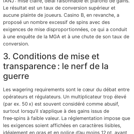
l’ANJ : mise claire, délai raisonnable et plafond de gains.
Le résultat est un taux de conversion supérieur et
aucune plainte de joueurs. Casino B, en revanche, a
proposé un nombre excessif de spins avec des
exigences de mise disproportionnées, ce qui a conduit
à une enquête de la MGA et à une chute de son taux de
conversion.
3. Conditions de mise et
transparence : le nerf de la
guerre
Les wagering requirements sont le cœur du débat entre
opérateurs et régulateurs. Un multiplicateur trop élevé
(par ex. 50 x) est souvent considéré comme abusif,
surtout lorsqu’il s’applique à des gains issus de
free‑spins à faible valeur. La réglementation impose que
les exigences soient affichées en caractères lisibles,
idéalement en gras et en police d’au moins 12 pt, avant