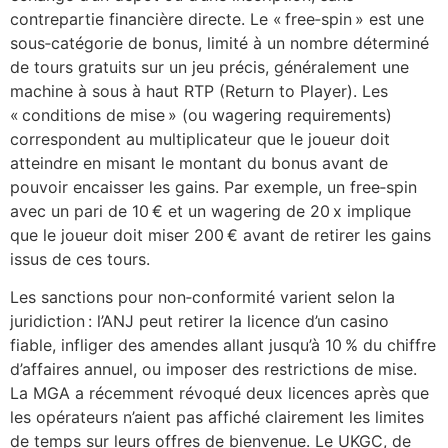
contrepartie financière directe. Le « free‑spin » est une
sous‑catégorie de bonus, limité à un nombre déterminé
de tours gratuits sur un jeu précis, généralement une
machine à sous à haut RTP (Return to Player). Les
« conditions de mise » (ou wagering requirements)
correspondent au multiplicateur que le joueur doit
atteindre en misant le montant du bonus avant de
pouvoir encaisser les gains. Par exemple, un free‑spin
avec un pari de 10 € et un wagering de 20 x implique
que le joueur doit miser 200 € avant de retirer les gains
issus de ces tours.
Les sanctions pour non‑conformité varient selon la
juridiction : l’ANJ peut retirer la licence d’un casino
fiable, infliger des amendes allant jusqu’à 10 % du chiffre
d’affaires annuel, ou imposer des restrictions de mise.
La MGA a récemment révoqué deux licences après que
les opérateurs n’aient pas affiché clairement les limites
de temps sur leurs offres de bienvenue. Le UKGC, de