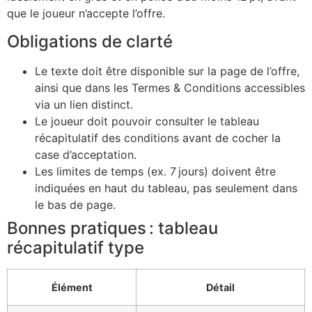
que le joueur n’accepte l’offre.
Obligations de clarté
Le texte doit être disponible sur la page de l’offre,
ainsi que dans les Termes & Conditions accessibles
via un lien distinct.
Le joueur doit pouvoir consulter le tableau
récapitulatif des conditions avant de cocher la
case d’acceptation.
Les limites de temps (ex. 7 jours) doivent être
indiquées en haut du tableau, pas seulement dans
le bas de page.
Bonnes pratiques : tableau
récapitulatif type
Élément
Détail