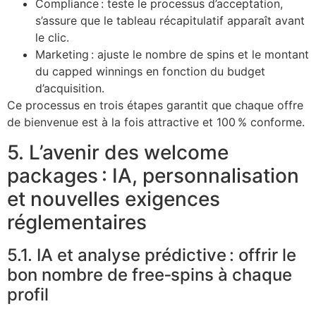
Compliance : teste le processus d’acceptation,
s’assure que le tableau récapitulatif apparaît avant
le clic.
Marketing : ajuste le nombre de spins et le montant
du capped winnings en fonction du budget
d’acquisition.
Ce processus en trois étapes garantit que chaque offre
de bienvenue est à la fois attractive et 100 % conforme.
5. L’avenir des welcome
packages : IA, personnalisation
et nouvelles exigences
réglementaires
5.1. IA et analyse prédictive : offrir le
bon nombre de free‑spins à chaque
profil