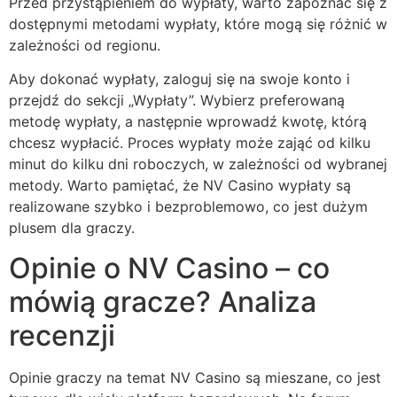
Przed przystąpieniem do wypłaty, warto zapoznać się z
dostępnymi metodami wypłaty, które mogą się różnić w
zależności od regionu.
Aby dokonać wypłaty, zaloguj się na swoje konto i
przejdź do sekcji „Wypłaty”. Wybierz preferowaną
metodę wypłaty, a następnie wprowadź kwotę, którą
chcesz wypłacić. Proces wypłaty może zająć od kilku
minut do kilku dni roboczych, w zależności od wybranej
metody. Warto pamiętać, że NV Casino wypłaty są
realizowane szybko i bezproblemowo, co jest dużym
plusem dla graczy.
Opinie o NV Casino – co
mówią gracze? Analiza
recenzji
Opinie graczy na temat NV Casino są mieszane, co jest