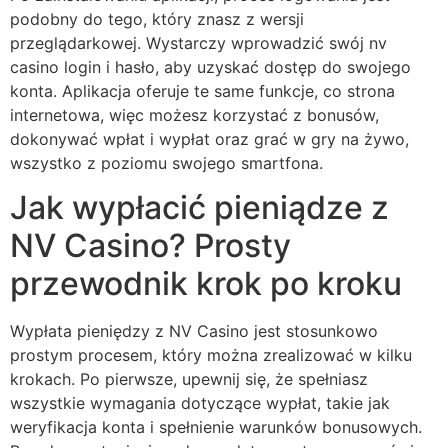
podobny do tego, który znasz z wersji
przeglądarkowej. Wystarczy wprowadzić swój nv
casino login i hasło, aby uzyskać dostęp do swojego
konta. Aplikacja oferuje te same funkcje, co strona
internetowa, więc możesz korzystać z bonusów,
dokonywać wpłat i wypłat oraz grać w gry na żywo,
wszystko z poziomu swojego smartfona.
Jak wypłacić pieniądze z
NV Casino? Prosty
przewodnik krok po kroku
Wypłata pieniędzy z NV Casino jest stosunkowo
prostym procesem, który można zrealizować w kilku
krokach. Po pierwsze, upewnij się, że spełniasz
wszystkie wymagania dotyczące wypłat, takie jak
weryfikacja konta i spełnienie warunków bonusowych.