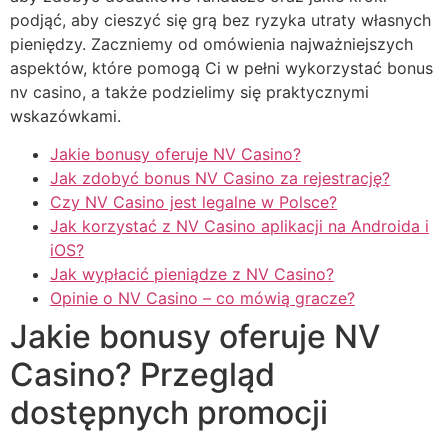
podjąć, aby cieszyć się grą bez ryzyka utraty własnych
pieniędzy. Zaczniemy od omówienia najważniejszych
aspektów, które pomogą Ci w pełni wykorzystać bonus
nv casino, a także podzielimy się praktycznymi
wskazówkami.
Jakie bonusy oferuje NV Casino?
Jak zdobyć bonus NV Casino za rejestrację?
Czy NV Casino jest legalne w Polsce?
Jak korzystać z NV Casino aplikacji na Androida i
iOS?
Jak wypłacić pieniądze z NV Casino?
Opinie o NV Casino – co mówią gracze?
Jakie bonusy oferuje NV
Casino? Przegląd
dostępnych promocji