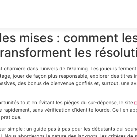
les mises : comment le
ransforment les résolut
charnière dans l’univers de l’iGaming. Les joueurs ferment 
age, jouer de façon plus responsable, explorer des titres i
ves, des bonus de bienvenue gonflés et, surtout, une aval
rtunités tout en évitant les pièges du sur‑dépense, le site
m
re rapidement, sans vérification d’identité lourde. Ce lien 
 pratique.
eur simple : un guide pas à pas pour les débutants qui souh
ll. Nous aborderons la nature des jackpots, les critères de 