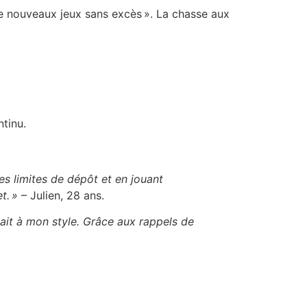
 de nouveaux jeux sans excès ». La chasse aux
tinu.
es limites de dépôt et en jouant
t. »
– Julien, 28 ans.
dait à mon style. Grâce aux rappels de