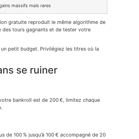
gains massifs mais rares
sion gratuite reproduit le même algorithme de
e des tours gagnants et de tester votre
 petit budget. Privilégiez les titres où la
ns se ruiner
 votre bankroll est de 200 €, limitez chaque
.
nus de 100 % jusqu’à 100 € accompagné de 20