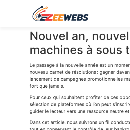
Nouvel an, nouvel
machines à sous t
Le passage à la nouvelle année est un moment 
nouveau carnet de résolutions : gagner davant
lancement de campagnes promotionnelles massi
fort que jamais.
Pour ceux qui souhaitent profiter de ces oppo
sélection de plateformes où l’on peut s’inscri
guider le lecteur vers une ressource neutre et
Dans cet article, nous suivrons un fil conduct
tout en conservant le contrôle de leur bankro