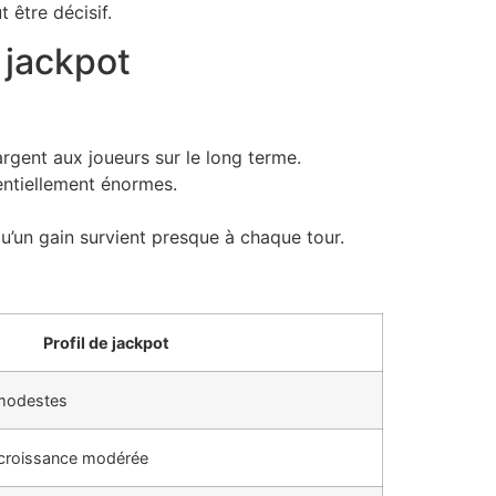
 être décisif.
 jackpot
argent aux joueurs sur le long terme.
tentiellement énormes.
qu’un gain survient presque à chaque tour.
Profil de jackpot
 modestes
 croissance modérée