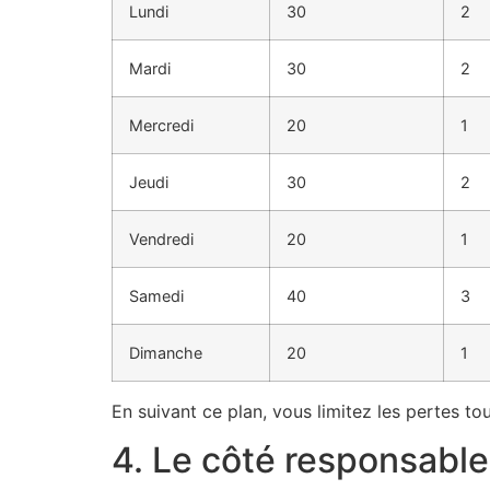
Lundi
30
2
Mardi
30
2
Mercredi
20
1
Jeudi
30
2
Vendredi
20
1
Samedi
40
3
Dimanche
20
1
En suivant ce plan, vous limitez les pertes t
4. Le côté responsable