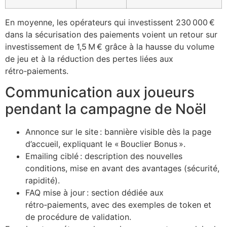
En moyenne, les opérateurs qui investissent 230 000 €
dans la sécurisation des paiements voient un retour sur
investissement de 1,5 M € grâce à la hausse du volume
de jeu et à la réduction des pertes liées aux
rétro‑paiements.
Communication aux joueurs
pendant la campagne de Noël
Annonce sur le site : bannière visible dès la page
d’accueil, expliquant le « Bouclier Bonus ».
Emailing ciblé : description des nouvelles
conditions, mise en avant des avantages (sécurité,
rapidité).
FAQ mise à jour : section dédiée aux
rétro‑paiements, avec des exemples de token et
de procédure de validation.