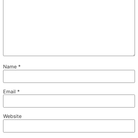
Name
*
Email
*
Website