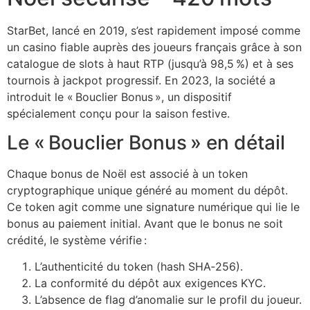
StarBet, lancé en 2019, s’est rapidement imposé comme
un casino fiable auprès des joueurs français grâce à son
catalogue de slots à haut RTP (jusqu’à 98,5 %) et à ses
tournois à jackpot progressif. En 2023, la société a
introduit le « Bouclier Bonus », un dispositif
spécialement conçu pour la saison festive.
Le « Bouclier Bonus » en détail
Chaque bonus de Noël est associé à un token
cryptographique unique généré au moment du dépôt.
Ce token agit comme une signature numérique qui lie le
bonus au paiement initial. Avant que le bonus ne soit
crédité, le système vérifie :
L’authenticité du token (hash SHA‑256).
La conformité du dépôt aux exigences KYC.
L’absence de flag d’anomalie sur le profil du joueur.