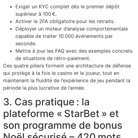
Exiger un KYC complet dès le premier dépôt
supérieur à 100 €.
Activer le 2FA obligatoire pour les retraits.
Déployer un moteur d’analyse comportementale
capable de traiter 10 000 événements par
seconde.
Mettre à jour les FAQ avec des exemples concrets
de situations de rétro‑paiement.
Ces quatre piliers forment une architecture de défense
qui protège à la fois le casino et le joueur, tout en
maintenant la fluidité de l’expérience de jeu pendant la
période la plus lucrative de l’année.
3. Cas pratique : la
plateforme « StarBet » et
son programme de bonus
Noël sécurisé – 420 mots