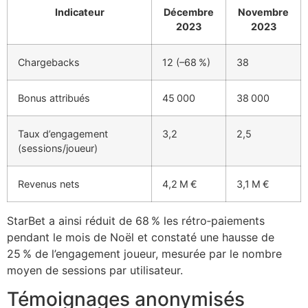
Indicateur
Décembre
Novembre
2023
2023
Chargebacks
12 (–68 %)
38
Bonus attribués
45 000
38 000
Taux d’engagement
3,2
2,5
(sessions/joueur)
Revenus nets
4,2 M €
3,1 M €
StarBet a ainsi réduit de 68 % les rétro‑paiements
pendant le mois de Noël et constaté une hausse de
25 % de l’engagement joueur, mesurée par le nombre
moyen de sessions par utilisateur.
Témoignages anonymisés