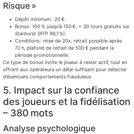
Risque »
Dépôt minimum : 20 €.
Bonus : 100 % jusqu’à 150 €, + 30 tours gratuits sur
Starburst
(RTP 96,1 %).
Conditions : mise de 20x, retrait possible après
72 h, plafond de retrait de 500 € pendant la
période promotionnelle.
Ce type de bonus incite le joueur à rester actif, tout en
offrant aux opérateurs un délai suffisant pour détecter
d’éventuels comportements frauduleux.
5. Impact sur la confiance
des joueurs et la fidélisation
– 380 mots
Analyse psychologique