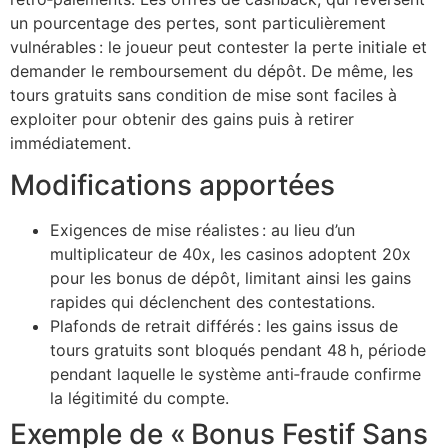
un pourcentage des pertes, sont particulièrement
vulnérables : le joueur peut contester la perte initiale et
demander le remboursement du dépôt. De même, les
tours gratuits sans condition de mise sont faciles à
exploiter pour obtenir des gains puis à retirer
immédiatement.
Modifications apportées
Exigences de mise réalistes : au lieu d’un
multiplicateur de 40x, les casinos adoptent 20x
pour les bonus de dépôt, limitant ainsi les gains
rapides qui déclenchent des contestations.
Plafonds de retrait différés : les gains issus de
tours gratuits sont bloqués pendant 48 h, période
pendant laquelle le système anti‑fraude confirme
la légitimité du compte.
Exemple de « Bonus Festif Sans