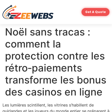
Get A Quote
Noël sans tracas :
comment la
protection contre les
rétro‑paiements
transforme les bonus
des casinos en ligne
Les lumières scintillent, les vitrines s’habillent de
guirlandes et les joueurs du monde entier se préparent à