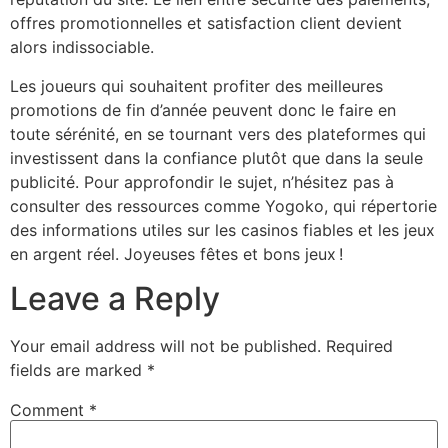
offres promotionnelles et satisfaction client devient
alors indissociable.
Les joueurs qui souhaitent profiter des meilleures
promotions de fin d’année peuvent donc le faire en
toute sérénité, en se tournant vers des plateformes qui
investissent dans la confiance plutôt que dans la seule
publicité. Pour approfondir le sujet, n’hésitez pas à
consulter des ressources comme Yogoko, qui répertorie
des informations utiles sur les casinos fiables et les jeux
en argent réel. Joyeuses fêtes et bons jeux !
Leave a Reply
Your email address will not be published.
Required
fields are marked
*
Comment
*