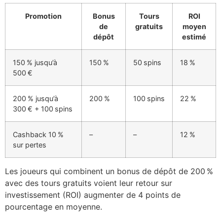
Promotion
Bonus
Tours
ROI
de
gratuits
moyen
dépôt
estimé
150 % jusqu’à
150 %
50 spins
18 %
500 €
200 % jusqu’à
200 %
100 spins
22 %
300 € + 100 spins
Cashback 10 %
–
–
12 %
sur pertes
Les joueurs qui combinent un bonus de dépôt de 200 %
avec des tours gratuits voient leur retour sur
investissement (ROI) augmenter de 4 points de
pourcentage en moyenne.