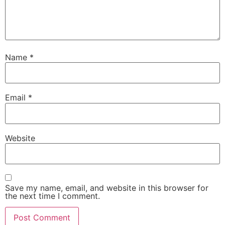
Name
*
Email
*
Website
Save my name, email, and website in this browser for
the next time I comment.