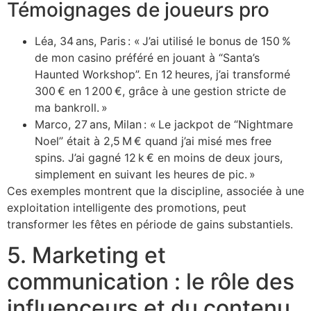
Témoignages de joueurs pro
Léa, 34 ans, Paris : « J’ai utilisé le bonus de 150 %
de mon casino préféré en jouant à “Santa’s
Haunted Workshop”. En 12 heures, j’ai transformé
300 € en 1 200 €, grâce à une gestion stricte de
ma bankroll. »
Marco, 27 ans, Milan : « Le jackpot de “Nightmare
Noel” était à 2,5 M € quand j’ai misé mes free
spins. J’ai gagné 12 k € en moins de deux jours,
simplement en suivant les heures de pic. »
Ces exemples montrent que la discipline, associée à une
exploitation intelligente des promotions, peut
transformer les fêtes en période de gains substantiels.
5. Marketing et
communication : le rôle des
influenceurs et du contenu