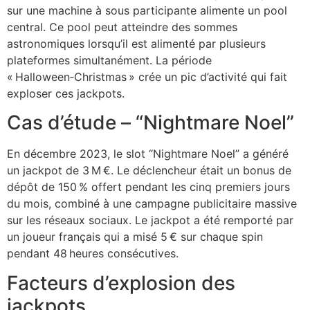
sur une machine à sous participante alimente un pool
central. Ce pool peut atteindre des sommes
astronomiques lorsqu’il est alimenté par plusieurs
plateformes simultanément. La période
« Halloween‑Christmas » crée un pic d’activité qui fait
exploser ces jackpots.
Cas d’étude – “Nightmare Noel”
En décembre 2023, le slot “Nightmare Noel” a généré
un jackpot de 3 M €. Le déclencheur était un bonus de
dépôt de 150 % offert pendant les cinq premiers jours
du mois, combiné à une campagne publicitaire massive
sur les réseaux sociaux. Le jackpot a été remporté par
un joueur français qui a misé 5 € sur chaque spin
pendant 48 heures consécutives.
Facteurs d’explosion des
jackpots