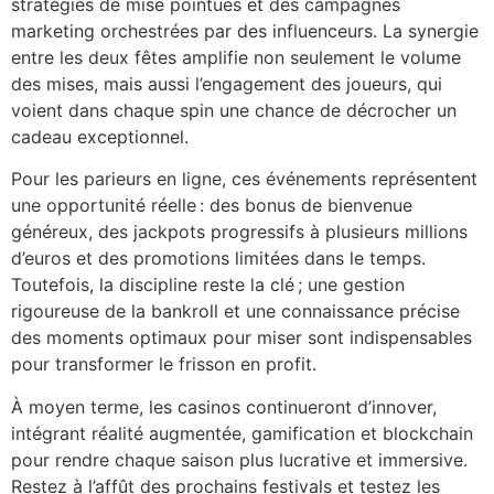
stratégies de mise pointues et des campagnes
marketing orchestrées par des influenceurs. La synergie
entre les deux fêtes amplifie non seulement le volume
des mises, mais aussi l’engagement des joueurs, qui
voient dans chaque spin une chance de décrocher un
cadeau exceptionnel.
Pour les parieurs en ligne, ces événements représentent
une opportunité réelle : des bonus de bienvenue
généreux, des jackpots progressifs à plusieurs millions
d’euros et des promotions limitées dans le temps.
Toutefois, la discipline reste la clé ; une gestion
rigoureuse de la bankroll et une connaissance précise
des moments optimaux pour miser sont indispensables
pour transformer le frisson en profit.
À moyen terme, les casinos continueront d’innover,
intégrant réalité augmentée, gamification et blockchain
pour rendre chaque saison plus lucrative et immersive.
Restez à l’affût des prochains festivals et testez les