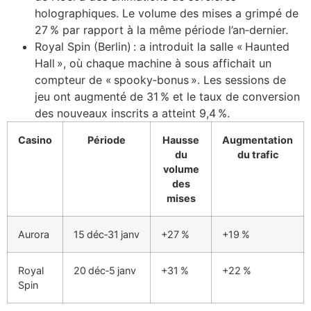
holographiques. Le volume des mises a grimpé de
27 % par rapport à la même période l’an‑dernier.
Royal Spin (Berlin) : a introduit la salle « Haunted
Hall », où chaque machine à sous affichait un
compteur de « spooky‑bonus ». Les sessions de
jeu ont augmenté de 31 % et le taux de conversion
des nouveaux inscrits a atteint 9,4 %.
Casino
Période
Hausse
Augmentation
du
du trafic
volume
des
mises
Aurora
15 déc‑31 janv
+27 %
+19 %
Royal
20 déc‑5 janv
+31 %
+22 %
Spin