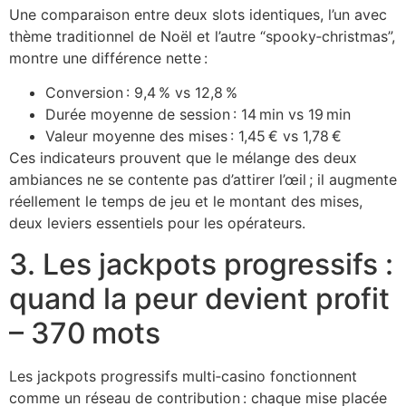
Une comparaison entre deux slots identiques, l’un avec
thème traditionnel de Noël et l’autre “spooky‑christmas”,
montre une différence nette :
Conversion : 9,4 % vs 12,8 %
Durée moyenne de session : 14 min vs 19 min
Valeur moyenne des mises : 1,45 € vs 1,78 €
Ces indicateurs prouvent que le mélange des deux
ambiances ne se contente pas d’attirer l’œil ; il augmente
réellement le temps de jeu et le montant des mises,
deux leviers essentiels pour les opérateurs.
3. Les jackpots progressifs :
quand la peur devient profit
– 370 mots
Les jackpots progressifs multi‑casino fonctionnent
comme un réseau de contribution : chaque mise placée