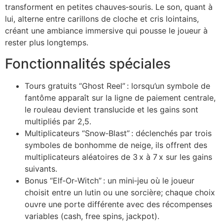
transforment en petites chauves‑souris. Le son, quant à
lui, alterne entre carillons de cloche et cris lointains,
créant une ambiance immersive qui pousse le joueur à
rester plus longtemps.
Fonctionnalités spéciales
Tours gratuits “Ghost Reel” : lorsqu’un symbole de
fantôme apparaît sur la ligne de paiement centrale,
le rouleau devient translucide et les gains sont
multipliés par 2,5.
Multiplicateurs “Snow‑Blast” : déclenchés par trois
symboles de bonhomme de neige, ils offrent des
multiplicateurs aléatoires de 3 x à 7 x sur les gains
suivants.
Bonus “Elf‑Or‑Witch” : un mini‑jeu où le joueur
choisit entre un lutin ou une sorcière; chaque choix
ouvre une porte différente avec des récompenses
variables (cash, free spins, jackpot).