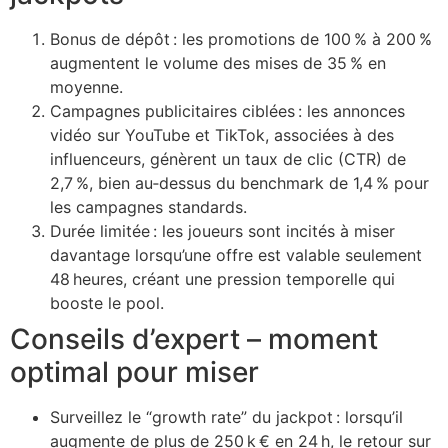
Bonus de dépôt : les promotions de 100 % à 200 %
augmentent le volume des mises de 35 % en
moyenne.
Campagnes publicitaires ciblées : les annonces
vidéo sur YouTube et TikTok, associées à des
influenceurs, génèrent un taux de clic (CTR) de
2,7 %, bien au‑dessus du benchmark de 1,4 % pour
les campagnes standards.
Durée limitée : les joueurs sont incités à miser
davantage lorsqu’une offre est valable seulement
48 heures, créant une pression temporelle qui
booste le pool.
Conseils d’expert – moment
optimal pour miser
Surveillez le “growth rate” du jackpot : lorsqu’il
augmente de plus de 250 k € en 24 h, le retour sur