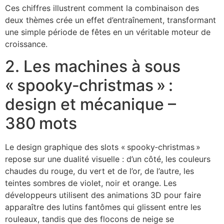
Ces chiffres illustrent comment la combinaison des
deux thèmes crée un effet d’entraînement, transformant
une simple période de fêtes en un véritable moteur de
croissance.
2. Les machines à sous
« spooky‑christmas » :
design et mécanique –
380 mots
Le design graphique des slots « spooky‑christmas »
repose sur une dualité visuelle : d’un côté, les couleurs
chaudes du rouge, du vert et de l’or, de l’autre, les
teintes sombres de violet, noir et orange. Les
développeurs utilisent des animations 3D pour faire
apparaître des lutins fantômes qui glissent entre les
rouleaux, tandis que des flocons de neige se