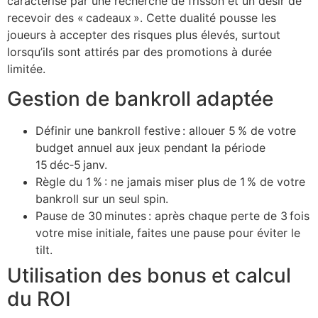
caractérise par une recherche de frisson et un désir de
recevoir des « cadeaux ». Cette dualité pousse les
joueurs à accepter des risques plus élevés, surtout
lorsqu’ils sont attirés par des promotions à durée
limitée.
Gestion de bankroll adaptée
Définir une bankroll festive : allouer 5 % de votre
budget annuel aux jeux pendant la période
15 déc‑5 janv.
Règle du 1 % : ne jamais miser plus de 1 % de votre
bankroll sur un seul spin.
Pause de 30 minutes : après chaque perte de 3 fois
votre mise initiale, faites une pause pour éviter le
tilt.
Utilisation des bonus et calcul
du ROI